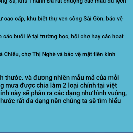
ng Sa, khu Thanh Đa rất chuộng các mẫu dù lệch
 cao cấp, khu biệt thự ven sông Sài Gòn, bảo vệ
các buổi lễ tại trường học, hội chợ hay các hoạt
 Chiểu, chợ Thị Nghè và bảo vệ mặt tiền kinh
ích thước. và đương nhiên mẫu mã của mỗi
g mưa được chia làm 2 loại chính tại việt
hính này sẽ phân ra các dạng như hình vuông,
 thước rất đa dạng nên chúng ta sẽ tìm hiểu