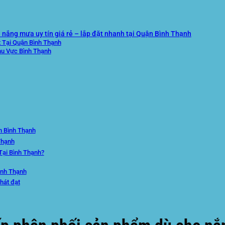
nắng mưa uy tín giá rẻ – lắp đặt nhanh tại Quận Bình Thạnh
 Tại Quận Bình Thạnh
hu Vực Bình Thạnh
n Bình Thạnh
Thạnh
Tại Bình Thạnh?
ình Thạnh
hát đạt