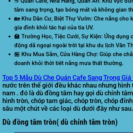
☕ Quán Cafe, Nhà Hàng, Quán Ăn:
Khu vực đườ
tâm sang trọng, tạo bóng mát và không gian th
🏡 Khu Dân Cư, Biệt Thự Vườn:
Che nắng cho kh
gia đình khỏi tác hại của tia UV.
🏫 Trường Học, Tiệc Cưới, Sự Kiện:
Ứng dụng cá
động dã ngoại ngoài trời tại khu du lịch Văn T
🏪 Khu Mua Sắm, Cửa Hàng Chợ:
Giúp che chắn
doanh khỏi thời tiết nắng mưa thất thường.
Top 5 Mẫu Dù Che Quán Cafe Sang Trọng Giá 
nước trên thế giới đều khác nhau nhưng hình t
nam . đó là dù đồng tâm hay gọi dù chính tâm 
hình tròn, chóp tam giác, chóp tròn, chóp đỉnh
sâu một chút về các loại dù dưới đây như sau
Dù đồng tâm tròn( dù chính tâm tròn)