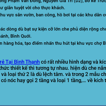
ng Phạm Văn Đồng, Nguyễn Gia Trí (D2), bờ kè Trườ
ư giãn tuyệt vời cho thực khách.
u vực sân vườn, ban công, hồ bơi tại các khu dân cư
c dòng dù bạt sự kiện cỡ lớn che phủ diện rộng cho 
hánh, Bình Quới.
 hàng hóa, tạo điểm nhấn thu hút tại khu vực chợ Bà
rẻ Tại Bình Thạnh
có rất nhiều hình dạng và k
hức thiết kế thì tương tự nhau. hiện dù che nắn
và loại thứ 2 là dù lệch tâm. và trong 2 mẫu c
 có nóc hay gọi 2 tầng và loại 1 tầng,… về kích
.