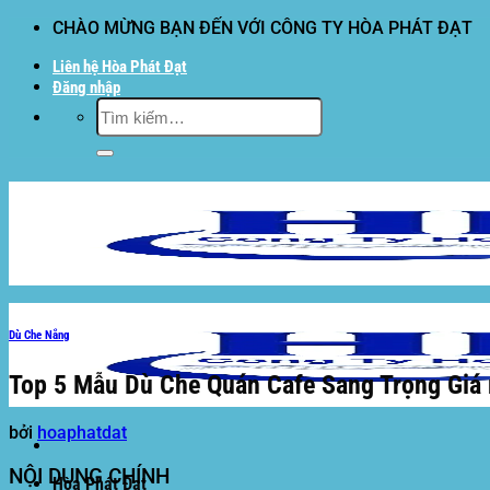
Bỏ
CHÀO MỪNG BẠN ĐẾN VỚI CÔNG TY HÒA PHÁT ĐẠT
qua
Liên hệ Hòa Phát Đạt
nội
Đăng nhập
dung
Tìm
kiếm:
Dù Che Nắng
Top 5 Mẫu Dù Che Quán Cafe Sang Trọng Giá r
bởi
hoaphatdat
NỘI DUNG CHÍNH
Hòa Phát Đạt