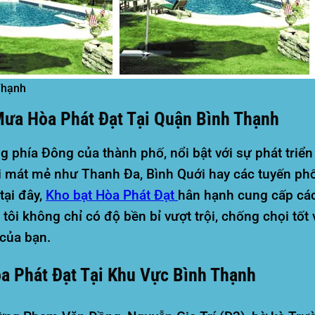
Thạnh
Mưa Hòa Phát Đạt Tại Quận Bình Thạnh
 phía Đông của thành phố, nổi bật với sự phát triể
i mát mẻ như Thanh Đa, Bình Quới hay các tuyến phố
tại đây,
Kho bạt
Hòa Phát Đạt
hân hạnh cung cấp cá
i không chỉ có độ bền bỉ vượt trội, chống chọi tốt v
 của bạn.
a Phát Đạt Tại Khu Vực Bình Thạnh