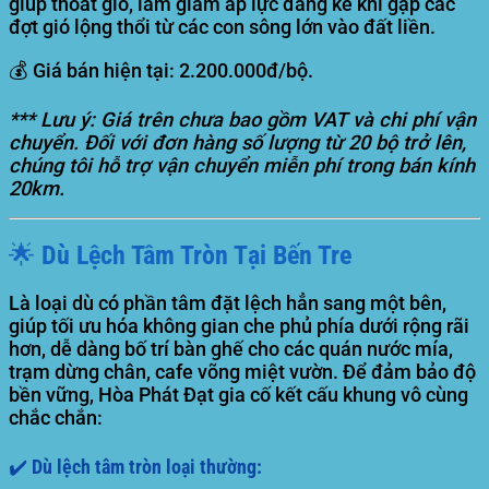
giúp thoát gió, làm giảm áp lực đáng kể khi gặp các
đợt gió lộng thổi từ các con sông lớn vào đất liền.
💰
Giá bán hiện tại: 2.200.000đ/bộ.
*** Lưu ý: Giá trên chưa bao gồm VAT và chi phí vận
chuyển. Đối với đơn hàng số lượng từ 20 bộ trở lên,
chúng tôi hỗ trợ vận chuyển miễn phí trong bán kính
20km.
🌟 Dù Lệch Tâm Tròn Tại Bến Tre
Là loại dù có phần tâm đặt lệch hẳn sang một bên,
giúp tối ưu hóa không gian che phủ phía dưới rộng rãi
hơn, dễ dàng bố trí bàn ghế cho các quán nước mía,
trạm dừng chân, cafe võng miệt vườn. Để đảm bảo độ
bền vững, Hòa Phát Đạt gia cố kết cấu khung vô cùng
chắc chắn:
✔️ Dù lệch tâm tròn loại thường: