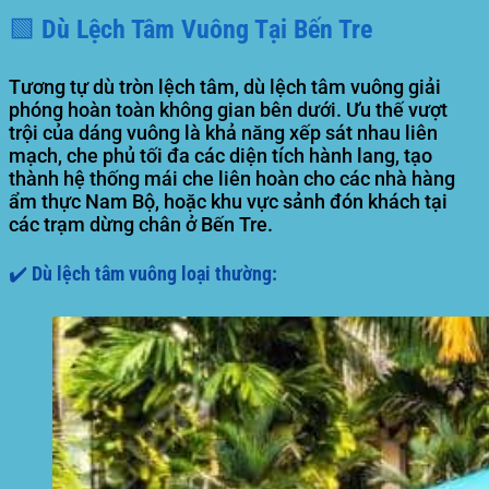
🟩 Dù Lệch Tâm Vuông Tại Bến Tre
Tương tự dù tròn lệch tâm, dù lệch tâm vuông giải
phóng hoàn toàn không gian bên dưới. Ưu thế vượt
trội của dáng vuông là khả năng xếp sát nhau liên
mạch, che phủ tối đa các diện tích hành lang, tạo
thành hệ thống mái che liên hoàn cho các nhà hàng
ẩm thực Nam Bộ, hoặc khu vực sảnh đón khách tại
các trạm dừng chân ở Bến Tre.
✔️ Dù lệch tâm vuông loại thường: