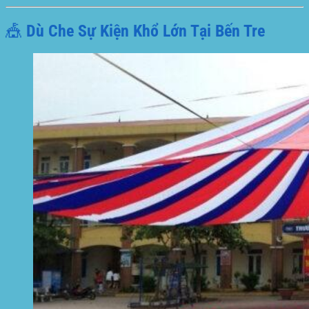
🎪 Dù Che Sự Kiện Khổ Lớn Tại Bến Tre