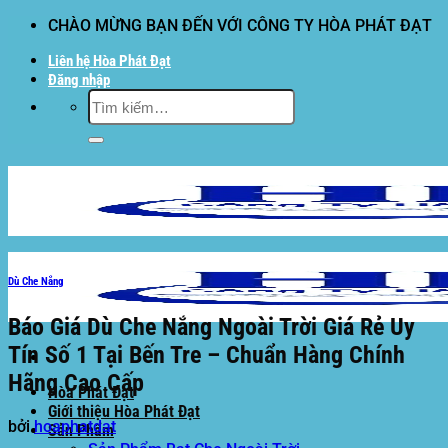
Bỏ
CHÀO MỪNG BẠN ĐẾN VỚI CÔNG TY HÒA PHÁT ĐẠT
qua
Liên hệ Hòa Phát Đạt
nội
Đăng nhập
dung
Tìm
kiếm:
Dù Che Nắng
Báo Giá Dù Che Nắng Ngoài Trời Giá Rẻ Uy
Tín Số 1 Tại Bến Tre – Chuẩn Hàng Chính
Hãng Cao Cấp
Hòa Phát Đạt
Giới thiệu Hòa Phát Đạt
bởi
hoaphatdat
Sản Phẩm