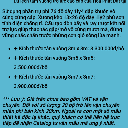
Dù lệch tâm vuông trợ lực cao cấp của Hòa Phát Đạt tại
Sử dụng phần trụ phi 76 độ dày 1ly4 dập khuôn vô
cùng cứng cáp. Xương kèo 13×26 độ dày 1ly2 phủ sơn
tĩnh điện chống rỉ. Cấu tạo đòn bẩy và ray trượt kết nối
trợ lực giúp thao tác gập/mở vô cùng mượt mà, đứng
vững chắc chắn trước những cơn gió sông lùa mạnh.
➕ Kích thước tán vuông 3m x 3m:
3.300.000đ/bộ
➕ Kích thước tán vuông 3m5 x 3m5:
3.500.000đ/bộ
➕ Kích thước tán vuông 3m7 x 3m7:
3.900.000đ/bộ
*** Lưu ý: Giá trên chưa bao gồm VAT và vận
chuyển. Đối với số lượng 20 bộ trở lên vận chuyển
miễn phí bán kính 20km. Ngoài ra còn một số mẫu
thiết kế độc lạ khác, quý khách có thể liên hệ trực
tiếp để nhận Catalog tư vấn mẫu mã ưng ý nhất.