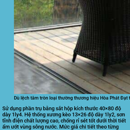
Dù lệch tâm tròn loại thường thương hiệu Hòa Phát Đạt 
Sử dụng phần trụ bằng sắt hộp kích thước 40×80 độ
dày 1ly4. Hệ thống xương kèo 13×26 độ dày 1ly2, sơn
tĩnh điện chất lượng cao, chống rỉ sét tốt dưới thời tiết
ẩm ướt vùng sông nước. Mức giá chi tiết theo từng