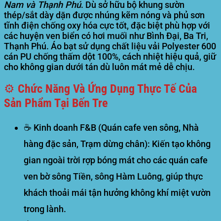
Nam và Thạnh Phú
. Dù sở hữu bộ khung sườn
thép/sắt dày dặn được nhúng kẽm nóng và phủ sơn
tĩnh điện chống oxy hóa cực tốt, đặc biệt phù hợp với
các huyện ven biển có hơi muối như Bình Đại, Ba Tri,
Thạnh Phú. Áo bạt sử dụng chất liệu vải Polyester 600
cán PU chống thấm dột 100%, cách nhiệt hiệu quả, giữ
cho không gian dưới tán dù luôn mát mẻ dễ chịu.
⚙️ Chức Năng Và Ứng Dụng Thực Tế Của
Sản Phẩm Tại Bến Tre
☕
Kinh doanh F&B (Quán cafe ven sông, Nhà
hàng đặc sản, Trạm dừng chân):
Kiến tạo không
gian ngoài trời rợp bóng mát cho các quán cafe
ven bờ sông Tiền, sông Hàm Luông, giúp thực
khách thoải mái tận hưởng không khí miệt vườn
trong lành.