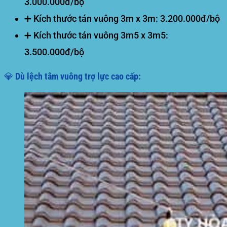
3.000.000đ/bộ
➕ Kích thước tán vuông 3m x 3m:
3.200.000đ/bộ
➕ Kích thước tán vuông 3m5 x 3m5:
3.500.000đ/bộ
💎 Dù lệch tâm vuông trợ lực cao cấp: