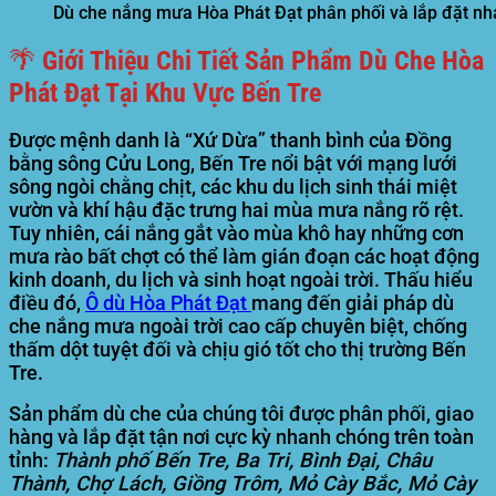
Dù che nắng mưa Hòa Phát Đạt phân phối và lắp đặt nh
🌴 Giới Thiệu Chi Tiết Sản Phẩm Dù Che Hòa
Phát Đạt Tại Khu Vực Bến Tre
Được mệnh danh là “Xứ Dừa” thanh bình của Đồng
bằng sông Cửu Long,
Bến Tre
nổi bật với mạng lưới
sông ngòi chằng chịt, các khu du lịch sinh thái miệt
vườn và khí hậu đặc trưng hai mùa mưa nắng rõ rệt.
Tuy nhiên, cái nắng gắt vào mùa khô hay những cơn
mưa rào bất chợt có thể làm gián đoạn các hoạt động
kinh doanh, du lịch và sinh hoạt ngoài trời. Thấu hiểu
điều đó,
Ô dù Hòa Phát Đạt
mang đến giải pháp
dù
che nắng mưa ngoài trời cao cấp
chuyên biệt, chống
thấm dột tuyệt đối và chịu gió tốt cho thị trường Bến
Tre.
Sản phẩm dù che của chúng tôi được phân phối, giao
hàng và lắp đặt tận nơi cực kỳ nhanh chóng trên toàn
tỉnh:
Thành phố Bến Tre, Ba Tri, Bình Đại, Châu
Thành, Chợ Lách, Giồng Trôm, Mỏ Cày Bắc, Mỏ Cày