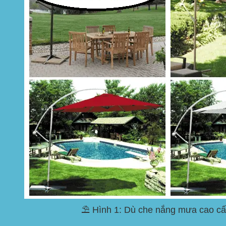
⛱️ Hình 1: Dù che nắng mưa cao cấp