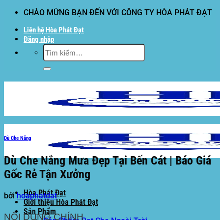
Bỏ
CHÀO MỪNG BẠN ĐẾN VỚI CÔNG TY HÒA PHÁT ĐẠT
qua
Liên hệ Hòa Phát Đạt
nội
Đăng nhập
dung
Tìm
kiếm:
Dù Che Nắng
Dù Che Nắng Mưa Đẹp Tại Bến Cát | Báo Giá
Gốc Rẻ Tận Xưởng
Hòa Phát Đạt
bởi
hoaphatdat
Giới thiệu Hòa Phát Đạt
Sản Phẩm
NỘI DUNG CHÍNH