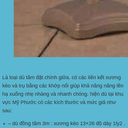
Là loại dù tâm đặt chính giữa. có các liên kết xương
kèo và trụ bằng các khớp nối giúp khả năng nâng lên
hạ xuống nhẹ nhàng và nhanh chóng. hiện dù tại khu
vực Mỹ Phước
có các kích thước và mức giá như
sau:
– dù đồng tâm 3m : xương kèo 13×26 độ dày 1ly2 .