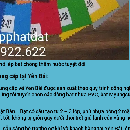
mối ép bạt chống thấm nước tuyệt đối
ung cấp tại Yên Bái:
 cấp về Yên Bái được sản xuất theo quy trình công nghệ
chúng tôi tuyển chọn các dòng bạt nhựa PVC, bạt Myung
ật Bản… Bạt có cấu tạo từ 2 – 3 lớp, phủ nhựa bóng 2 m
 tốt, không bị giòn gãy dưới thời tiết giá lạnh của vùng n
 sẵn sàng hỗ trợ thợ cơ khí và khách hàng tại Yên Bái lê