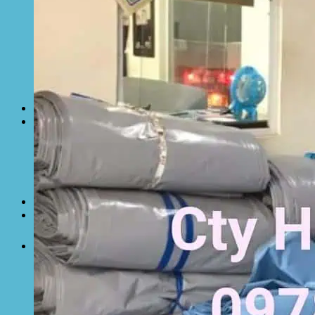
Lưới che nắng
Màng phủ nông nghiệp
Bạt Kéo Quán Cafe
Bạt Kéo Sân Trường
Thi Công Mái Xếp Hà Nội
Thi Công Mái Xếp TPHCM
Thi Công Mái Xếp Bình Dương
Thi Công Mái Xếp Biên Hòa
Tin tức
Hoạt động
May bạt mái che
Thi công bạt lót lồ
Thay bạt áo dù
Thay bạt mái che
Thi công mái tôn
Tuyển Dụng Hòa Phát Đạt
Liên hệ Hòa Phát Đạt
Tìm
kiếm: