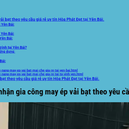
i bạt theo yêu cầu giá rẻ uy tín Hòa Phát Đạt tại Yên Bái.
i Yên Bái:
 Yên Bái:
Yên Bái:
ình tại Yên Bái?
ứng dụng:
Bái:
e-nang-may-ep-vai-bat-mai-che-gia-re-tai-yen-bai.html
e-nang-may-ep-vai-bat-mai-che-gia-re-tai-tp-vinh-yen.html
ạt theo yêu cầu giá rẻ uy tín Hòa Phát Đạt tại Yên Bái.
hận gia công may ép vải bạt theo yêu cầu 