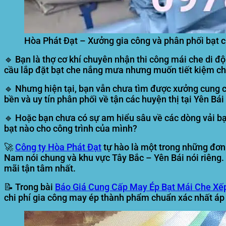
Hòa Phát Đạt – Xưởng gia công và phân phối bạt 
🔹 Bạn là thợ cơ khí chuyên nhận thi công mái che di độ
cầu lắp đặt bạt che nắng mưa nhưng muốn tiết kiệm chi p
🔹 Nhưng hiện tại, bạn vẫn chưa tìm được xưởng cung c
bền và uy tín phân phối về tận các huyện thị tại Yên Bá
🔹 Hoặc bạn chưa có sự am hiểu sâu về các dòng vải bạt
bạt nào cho công trình của mình?
🚀
Công ty Hòa Phát Đạt
tự hào là một trong những đơn v
Nam nói chung và khu vực Tây Bắc – Yên Bái nói riêng.
mãi tận tâm nhất.
📝 Trong bài
Báo Giá Cung Cấp May Ép Bạt Mái Che Xếp
chi phí gia công may ép thành phẩm chuẩn xác nhất áp 