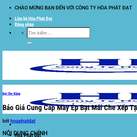
Bỏ
CHÀO MỪNG BẠN ĐẾN VỚI CÔNG TY HÒA PHÁT ĐẠT
qua
Liên hệ Hòa Phát Đạt
nội
Đăng nhập
dung
Tìm
kiếm:
Bạt Che Nắng
Báo Giá Cung Cấp May Ép Bạt Mái Che Xếp Tại
bởi
hoaphatdat
NỘI DUNG CHÍNH
Hòa Phát Đạt