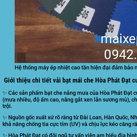
Hệ thống máy ép nhiệt cao tần hiện đại đảm bảo 
Giới thiệu chi tiết vải bạt mái che Hòa Phát Đạt c
✨ Các sản phẩm bạt che nắng mưa của Hòa Phát Đạt cung
(mưa nhiều, độ ẩm cao, nắng gắt xen lẫn sương mù), 
trội.
✨ Nguồn gốc xuất xứ rõ ràng từ Đài Loan, Hàn Quốc, Nh
khả năng chống tia cực tím (UV) và chịu lực kéo căng rất
✨ Hòa Phát Đạt có đội ngũ tư vấn viên am hiểu địa hình,