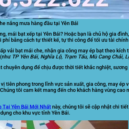
che nắng mưa hàng đầu tại Yên Bái
ng, mái bạt xếp tại
Yên Bái
? Hoặc bạn là chủ hộ gia đìn
hí bằng cách tự thiết kế, tự thi công để tối ưu tài chín
ấp vải bạt mái che, nhận gia công may ép bạt theo kích 
i (như
TP Yên Bái, Nghĩa Lộ, Trạm Tấu, Mù Cang Chải, L
 chuyên dụng để chịu được thời tiết khắc nghiệt, sương 
ị tiên phong trong lĩnh vực sản xuất, gia công, may ép vả
 Chúng tôi cam kết mang đến cho khách hàng vùng cao nh
 Tại Yên Bái Mới Nhất
này, chúng tôi sẽ cập nhật chi tiế
dụng cho khu vực tỉnh Yên Bái.