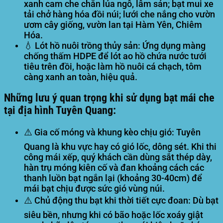
xanh cam che chắn lúa ngô, lâm sản; bạt mui xe
tải chở hàng hóa đồi núi; lưới che nắng cho vườn
ươm cây giống, vườn lan tại Hàm Yên, Chiêm
Hóa.
💧
Lót hồ nuôi trồng thủy sản:
Ứng dụng màng
chống thấm HDPE để lót ao hồ chứa nước tưới
tiêu trên đồi, hoặc làm hồ nuôi cá chạch, tôm
càng xanh an toàn, hiệu quả.
Những lưu ý quan trọng khi sử dụng bạt mái che
tại địa hình Tuyên Quang:
⚠️
Gia cố móng và khung kèo chịu gió:
Tuyên
Quang là khu vực hay có gió lốc, dông sét. Khi thi
công mái xếp, quý khách cần dùng sắt thép dày,
hàn trụ móng kiên cố và đan khoảng cách các
thanh luồn bạt ngắn lại (khoảng 30-40cm) để
mái bạt chịu được sức gió vùng núi.
⚠️
Chủ động thu bạt khi thời tiết cực đoan:
Dù bạt
siêu bền, nhưng khi có bão hoặc lốc xoáy giật