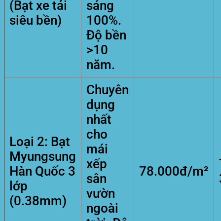
(Bạt xe tải
sáng
siêu bền)
100%.
Độ bền
>10
năm.
Chuyên
dụng
nhất
cho
Loại 2: Bạt
mái
Myungsung
xếp
Hàn Quốc 3
78.000đ/m²
sân
lớp
vườn
(0.38mm)
ngoài