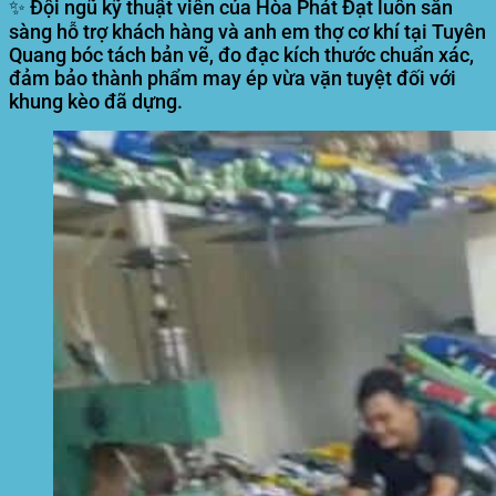
✨ Đội ngũ kỹ thuật viên của Hòa Phát Đạt luôn sẵn
sàng hỗ trợ khách hàng và anh em thợ cơ khí tại Tuyên
Quang bóc tách bản vẽ, đo đạc kích thước chuẩn xác,
đảm bảo thành phẩm may ép vừa vặn tuyệt đối với
khung kèo đã dựng.