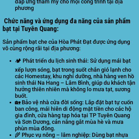
đáp ứng thẩm mỹ cho mọi công trình tại địa
phương
Chức năng và ứng dụng đa năng của sản phẩm
bạt tại Tuyên Quang:
Sản phẩm bạt che của Hòa Phát Đạt được ứng dụng
vô cùng rộng rãi tại địa phương:
🏕️
Phát triển du lịch sinh thái:
Sử dụng mái bạt
xếp lượn sóng, bạt trong suốt chắn gió lạnh cho
các Homestay, khu nghỉ dưỡng, nhà hàng ven hồ
sinh thái Na Hang – Lâm Bình, giúp du khách tận
hưởng thiên nhiên mà không lo mưa tạt, sương
buốt.
🏡
Bảo vệ nhà cửa đời sống:
Lắp đặt bạt tự cuốn
ban công, mái hiên di động mặt tiền cho các hộ
gia đình, cửa hàng tạp hóa tại TP Tuyên Quang
và Sơn Dương, cản nắng gắt mùa hè và mưa
phùn mùa đông.
🌾
Phục vụ nông – lâm nghiệp:
Dùng bạt nhựa