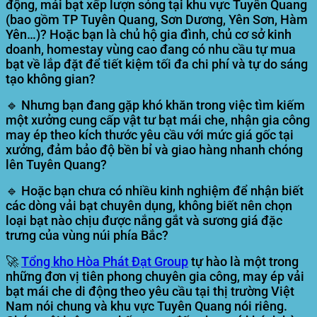
động, mái bạt xếp lượn sóng tại khu vực
Tuyên Quang
(bao gồm TP Tuyên Quang, Sơn Dương, Yên Sơn, Hàm
Yên…)? Hoặc bạn là chủ hộ gia đình, chủ cơ sở kinh
doanh, homestay vùng cao đang có nhu cầu tự mua
bạt về lắp đặt để tiết kiệm tối đa chi phí và tự do sáng
tạo không gian?
🔹 Nhưng bạn đang gặp khó khăn trong việc tìm kiếm
một xưởng cung cấp vật tư bạt mái che, nhận gia công
may ép theo kích thước yêu cầu với mức giá gốc tại
xưởng, đảm bảo độ bền bỉ và giao hàng nhanh chóng
lên Tuyên Quang?
🔹 Hoặc bạn chưa có nhiều kinh nghiệm để nhận biết
các dòng vải bạt chuyên dụng, không biết nên chọn
loại bạt nào chịu được nắng gắt và sương giá đặc
trưng của vùng núi phía Bắc?
🚀
Tổng kho Hòa Phát Đạt Group
tự hào là một trong
những đơn vị tiên phong chuyên gia công, may ép vải
bạt mái che di động theo yêu cầu tại thị trường Việt
Nam nói chung và khu vực Tuyên Quang nói riêng.