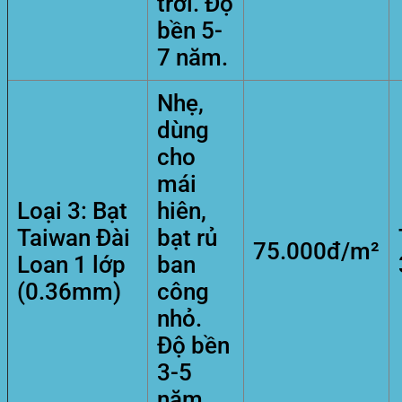
trời. Độ
bền 5-
7 năm.
Nhẹ,
dùng
cho
mái
Loại 3: Bạt
hiên,
Taiwan Đài
bạt rủ
75.000đ/m²
Loan 1 lớp
ban
(0.36mm)
công
nhỏ.
Độ bền
3-5
năm.