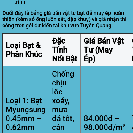
trình
Dưới đây là bảng giá bán vật tư bạt đã may ép hoàn
thiện (kèm sỏ ống luồn sắt, dập khuy) và giá nhận thi
công trọn gói dự kiến tại khu vực Tuyên Quang:
Đặc
Giá Bán Vật
Loại Bạt &
Tính
Tư (May
Phân Khúc
Nổi Bật
Ép)
Chống
chịu
lốc
Loại 1: Bạt
xoáy,
Myungsung
mưa
0.45mm –
đá tốt,
84.000đ –
0.62mm
cản
98.000đ/m²