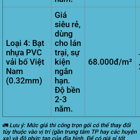
Giá
siêu rẻ,
dùng
Loại 4: Bạt
cho lán
nhựa PVC
trại, sự
vải bố Việt
kiện
68.000đ/m²
Nam
ngắn
(0.32mm)
hạn.
Độ bền
2-3
năm.
🚛
Lưu ý: Mức giá thi công trọn gói có thể thay đổi
tùy thuộc vào vị trí (gần trung tâm TP hay các huyện
xa) và độ phức tạp của địa hình. Để có giá sỉ tốt