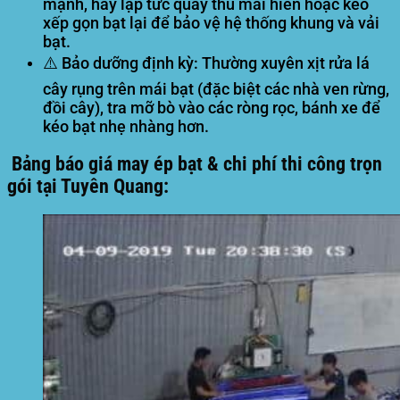
mạnh, hãy lập tức quay thu mái hiên hoặc kéo
xếp gọn bạt lại để bảo vệ hệ thống khung và vải
bạt.
⚠️
Bảo dưỡng định kỳ:
Thường xuyên xịt rửa lá
cây rụng trên mái bạt (đặc biệt các nhà ven rừng,
đồi cây), tra mỡ bò vào các ròng rọc, bánh xe để
kéo bạt nhẹ nhàng hơn.
Bảng báo giá may ép bạt & chi phí thi công trọn
gói tại Tuyên Quang: