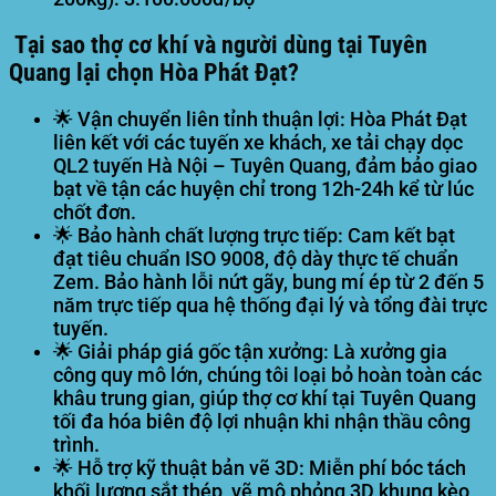
Tại sao thợ cơ khí và người dùng tại Tuyên
Quang lại chọn Hòa Phát Đạt?
🌟
Vận chuyển liên tỉnh thuận lợi:
Hòa Phát Đạt
liên kết với các tuyến xe khách, xe tải chạy dọc
QL2 tuyến Hà Nội – Tuyên Quang, đảm bảo giao
bạt về tận các huyện chỉ trong 12h-24h kể từ lúc
chốt đơn.
🌟
Bảo hành chất lượng trực tiếp:
Cam kết bạt
đạt tiêu chuẩn ISO 9008, độ dày thực tế chuẩn
Zem. Bảo hành lỗi nứt gãy, bung mí ép từ 2 đến 5
năm trực tiếp qua hệ thống đại lý và tổng đài trực
tuyến.
🌟
Giải pháp giá gốc tận xưởng:
Là xưởng gia
công quy mô lớn, chúng tôi loại bỏ hoàn toàn các
khâu trung gian, giúp thợ cơ khí tại Tuyên Quang
tối đa hóa biên độ lợi nhuận khi nhận thầu công
trình.
🌟
Hỗ trợ kỹ thuật bản vẽ 3D:
Miễn phí bóc tách
khối lượng sắt thép, vẽ mô phỏng 3D khung kèo