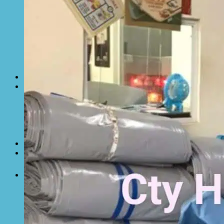
Lưới che nắng
Màng phủ nông nghiệp
Bạt Kéo Quán Cafe
Bạt Kéo Sân Trường
Thi Công Mái Xếp Hà Nội
Thi Công Mái Xếp TPHCM
Thi Công Mái Xếp Bình Dương
Thi Công Mái Xếp Biên Hòa
Tin tức
Hoạt động
May bạt mái che
Thi công bạt lót lồ
Thay bạt áo dù
Thay bạt mái che
Thi công mái tôn
Tuyển Dụng Hòa Phát Đạt
Liên hệ Hòa Phát Đạt
Tìm
kiếm: