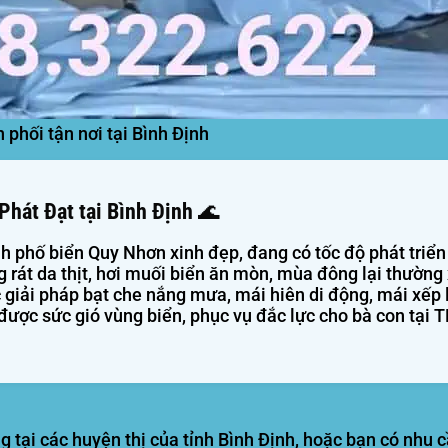
 phối tận nơi tại Bình Định
hát Đạt tại Bình Định 🌊
h phố biển Quy Nhơn xinh đẹp, đang có tốc độ phát triển 
g rát da thịt, hơi muối biển ăn mòn, mùa đông lại thường
giải pháp bạt che nắng mưa, mái hiên di động, mái xếp
ược sức gió vùng biển, phục vụ đắc lực cho bà con tại T
g tại các huyện thị của
tỉnh Bình Định
, hoặc bạn có nhu 