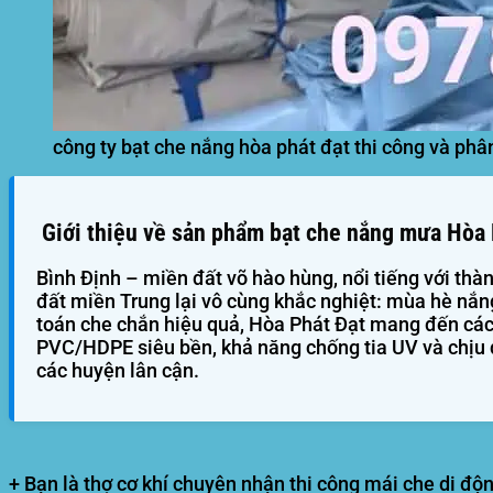
công ty bạt che nắng hòa phát đạt thi công và phân
Giới thiệu về sản phẩm bạt che nắng mưa Hòa P
Bình Định – miền đất võ hào hùng, nổi tiếng với thàn
đất miền Trung lại vô cùng khắc nghiệt: mùa hè nắn
toán che chắn hiệu quả,
Hòa Phát Đạt
mang đến các 
PVC/HDPE siêu bền, khả năng chống tia UV và chịu đ
các huyện lân cận.
+ Bạn là thợ cơ khí chuyên nhận thi công mái che di độn