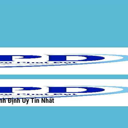
nh Định Uy Tín Nhất