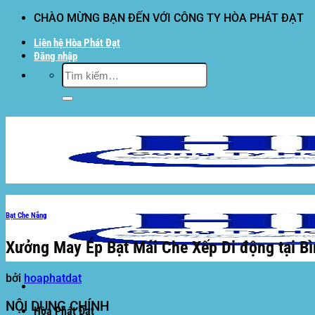
Bỏ
CHÀO MỪNG BẠN ĐẾN VỚI CÔNG TY HÒA PHÁT ĐẠT
qua
Liên hệ Hòa Phát Đạt
nội
Đăng nhập
dung
Tìm
kiếm:
Bạt Che Nắng
Xưởng May Ép Bạt Mái Che Xếp Di động tại Bì
bởi
hoaphatdat
NỘI DUNG CHÍNH
Hòa Phát Đạt