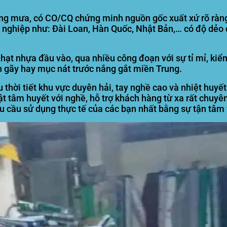
ắng mưa, có CO/CQ chứng minh nguồn gốc xuất xứ rõ ràng
 nghiệp như: Đài Loan, Hàn Quốc, Nhật Bản,… có độ dẻo 
 hạt nhựa đầu vào, qua nhiều công đoạn với sự tỉ mỉ, ki
 gãy hay mục nát trước nắng gắt miền Trung.
 thời tiết khu vực duyên hải, tay nghề cao và nhiệt huyế
ật tâm huyết với nghề, hỗ trợ khách hàng từ xa rất chuyê
nhu cầu sử dụng thực tế của các bạn nhất bằng sự tận tâm