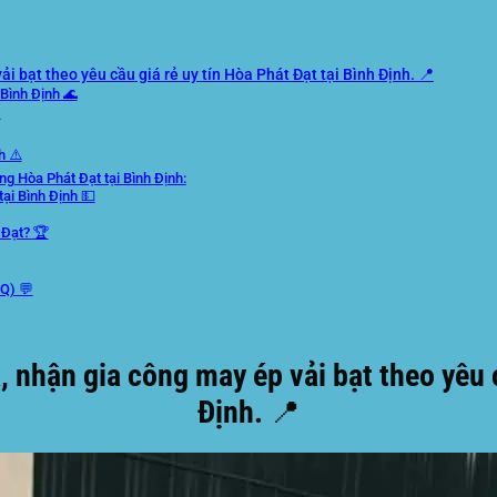
 bạt theo yêu cầu giá rẻ uy tín Hòa Phát Đạt tại Bình Định. 📍
Bình Định 🌊
️
h ⚠️
ng Hòa Phát Đạt tại Bình Định:
tại Bình Định 💵
 Đạt? 🏆
AQ) 💬
 nhận gia công may ép vải bạt theo yêu c
Định. 📍