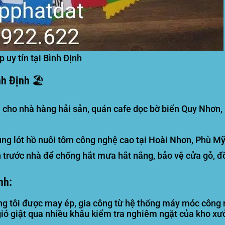
 uy tín tại Bình Định
h Định 🏖️
 cho nhà hàng hải sản, quán cafe dọc bờ biển Quy Nhơn, 
lót hồ nuôi tôm công nghệ cao tại Hoài Nhơn, Phù Mỹ; b
 trước nhà để chống hắt mưa hắt nắng, bảo vệ cửa gỗ, đồ
nh:
g tôi được may ép, gia công từ hệ thống máy móc công n
ó giật qua nhiều khâu kiểm tra nghiêm ngặt của kho xưở