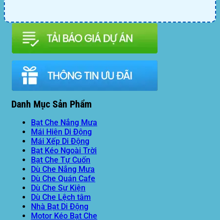
Danh Mục Sản Phẩm
Bạt Che Nắng Mưa
Mái Hiên Di Động
Mái Xếp Di Động
Bạt Kéo Ngoài Trời
Bạt Che Tự Cuốn
Dù Che Nắng Mưa
Dù Che Quán Cafe
Dù Che Sự Kiện
Dù Che Lệch tâm
Nhà Bạt Di Động
Motor Kéo Bạt Che