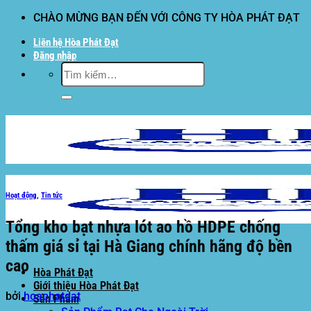
Bỏ
CHÀO MỪNG BẠN ĐẾN VỚI CÔNG TY HÒA PHÁT ĐẠT
qua
Liên hệ Hòa Phát Đạt
nội
Đăng nhập
dung
Tìm
kiếm:
Hoạt động
,
Tin tức
Tổng kho bạt nhựa lót ao hồ HDPE chống
thấm giá sỉ tại Hà Giang chính hãng độ bền
cao
Hòa Phát Đạt
Giới thiệu Hòa Phát Đạt
bởi
hoaphatdat
Sản Phẩm