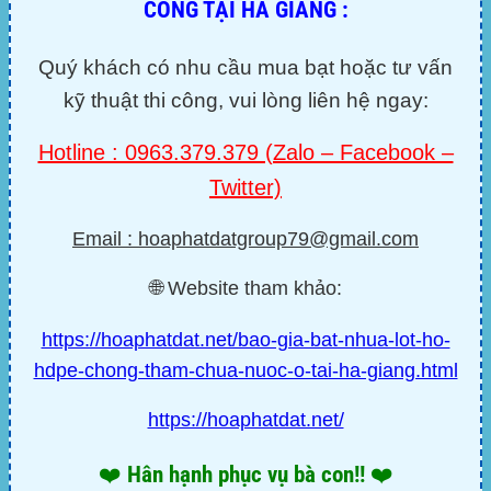
CÔNG TẠI HÀ GIANG :
Quý khách có nhu cầu mua bạt hoặc tư vấn
kỹ thuật thi công, vui lòng liên hệ ngay:
Hotline : 0963.379.379 (Zalo – Facebook –
Twitter)
Email : hoaphatdatgroup79@gmail.com
🌐
Website tham khảo:
https://hoaphatdat.net/bao-gia-bat-nhua-lot-ho-
hdpe-chong-tham-chua-nuoc-o-tai-ha-giang.html
https://hoaphatdat.net/
❤️ Hân hạnh phục vụ bà con!! ❤️