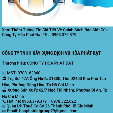
Xem Thêm Thông Tin Chi Tiết Về Chính Sách Bảo Mật Của
Công Ty Hòa Phát Đạt
TEL: 0963.379.379
CÔNG TY TNHH XÂY DỰNG DỊCH VỤ HÒA PHÁT ĐẠT
Thương hiệu: CÔNG TY HÒA PHÁT ĐẠT
🆔
MST:
3703163860
🏛️
Trụ Sở:
47A Ống Nước D1800, Thô D2400 Khu Phố Tân
Hòa, Phường Đông Hòa, Tp Hồ Chí Minh
🏭
Xưởng Sản Xuất:
62/7 Ngô Thì Nhậm, Phường Dĩ An, Tp
Hồ Chí Minh
📞
Hotline:
0963.379.379 – 0978.322.622
⚖️
Quản Lý:
Thuế Cơ Sở 26 Thành Phố Hồ Chí Minh
📧
Email:
hoaphatdatgroup79@gmail.com