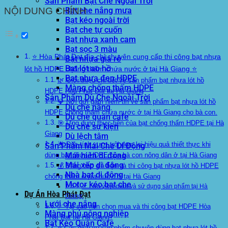
Sản Phẩm Bạt Che Ngoài Trời
Bạt che nắng mưa
NỘI DUNG CHÍNH
Bạt kéo ngoài trời
Bạt che tự cuốn
Bạt nhựa xanh cam
Bạt sọc 3 màu
⭐ Hòa Phát Đạt địa chỉ chuyên cung cấp thi công bạt nhựa
Bạt nhựa giá rẻ
Bạt lót ao hồ
lót hồ HDPE chống thấm chứa nước ở tại Hà Giang ⭐
Bạt nhựa đen HDPE
🌿 Giới thiệu chi tiết về sản phẩm bạt nhựa lót hồ
Màng chống thấm HDPE
HDPE Hòa Phát Đạt tại Hà Giang
Sản Phẩm Dù Che Ngoài Trời
💎 Nơi gửi gắm niềm tin về sản phẩm bạt nhựa lót hồ
Dù che nắng
HDPE chống thấm chứa nước ở tại Hà Giang cho bà con.
Dù che quán cafe
🎯 Ứng dụng thực tiễn của bạt chống thấm HDPE tại Hà
Dù che sự kiện
Giang
Dù lệch tâm
🌟 Đặc tính vượt trội đem lại hiệu quả thiết thực khi
Sản Phẩm Mái Che Di Động
Mái hiên di động
dùng bạt nhựa HDPE của bà con nông dân ở tại Hà Giang
Mái xếp di động
💰 Bảng báo giá bán và thi công bạt nhựa lót hồ HDPE
Nhà bạt di động
chống thấm chứa nước ở tại Hà Giang
Motor kéo bạt che
📌 Lưu ý khi mua và sử dụng sản phẩm tại Hà
Dự Án Hòa Phát Đạt
Giang:
Lưới che nắng
✅ Tại sao nên chọn mua và thi công bạt HDPE Hòa
Màng phủ nông nghiệp
Phát Đạt tại Hà Giang?
Bạt Kéo Quán Cafe
⭐ Các dịch vụ sản phẩm chuyên dùng bạt nhựa lót hồ