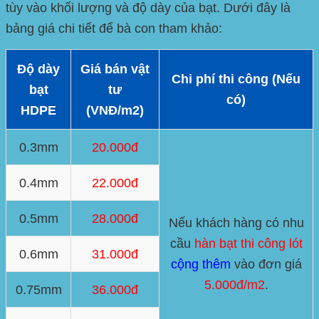
tùy vào khối lượng và độ dày của bạt. Dưới đây là
bảng giá chi tiết để bà con tham khảo:
Độ dày
Giá bán vật
Chi phí thi công (Nếu
bạt
tư
có)
HDPE
(VNĐ/m2)
0.3mm
20.000đ
0.4mm
22.000đ
0.5mm
28.000đ
Nếu khách hàng có nhu
cầu
hàn bạt thi công lót
0.6mm
31.000đ
cộng thêm
vào đơn giá
5.000đ/m2
.
0.75mm
36.000đ