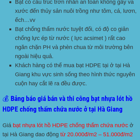
Bạt có cấu trúc trơn nhẵn an toàn không gây va
xước đến thủy sản nuôi trồng như tôm, cá, lươn,
ếch…vv
Bạt chống thấm nước tuyệt đối, có độ co giản
chống lực ép từ nước ( lực acsimet ) rất cao
ngăn chặn PH và phèn chua từ môi trường bên
ngoài hiệu quả.
Khách hàng có thể mua bạt
HDPE
tại ở tại
Hà
Giang
khu vực sinh sống theo hình thức nguyên
cuộn hay cắt lẽ ra đều được.
💰 Bảng báo giá bán và thi công bạt nhựa lót hồ
HDPE chống thấm chứa nước ở tại Hà Giang
Giá
bạt nhựa lót hồ HDPE chống thấm chứa nước
ở
tại
Hà Giang
dao động
từ 20.000đ/m2 – 51.000đ/m2