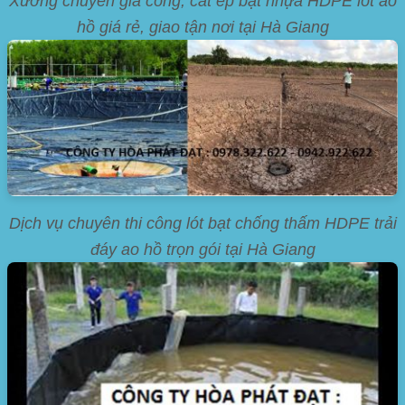
Xưởng chuyên gia công, cắt ép bạt nhựa HDPE lót ao
hồ giá rẻ, giao tận nơi tại Hà Giang
Dịch vụ chuyên thi công lót bạt chống thấm HDPE trải
đáy ao hồ trọn gói tại Hà Giang