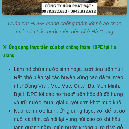
Cuộn bạt HDPE màng chống thấm lót hồ ao chăn
nuôi và chứa nước siêu bền bỉ ở Hà Giang
🎯 Ứng dụng thực tiễn của bạt chống thấm HDPE tại Hà
Giang
Làm hồ chứa nước sinh hoạt, tưới tiêu trên núi:
Rất phổ biến tại các huyện vùng cao đá tai mèo
như Đồng Văn, Mèo Vạc, Quản Bạ, Yên Minh.
Bạt HDPE lót các hồ “treo” trên hốc đá để hứng
và trữ nước mưa, giải quyết cơn khát mùa khô.
Nuôi cá nước lạnh:
Ứng dụng tuyệt vời để lót ao
nuôi cá tầm, cá hồi tại vùng núi cao có khí hậu
lạnh quanh năm, giúp nước không bị rò rỉ và dễ