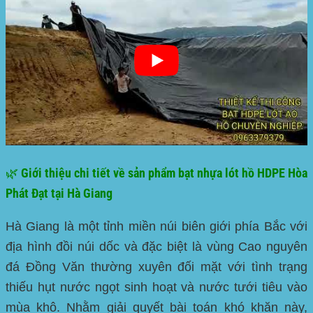
🌿 Giới thiệu chi tiết về sản phẩm bạt nhựa lót hồ HDPE Hòa
Phát Đạt tại Hà Giang
Hà Giang là một tỉnh miền núi biên giới phía Bắc với
địa hình đồi núi dốc và đặc biệt là vùng Cao nguyên
đá Đồng Văn thường xuyên đối mặt với tình trạng
thiếu hụt nước ngọt sinh hoạt và nước tưới tiêu vào
mùa khô. Nhằm giải quyết bài toán khó khăn này,