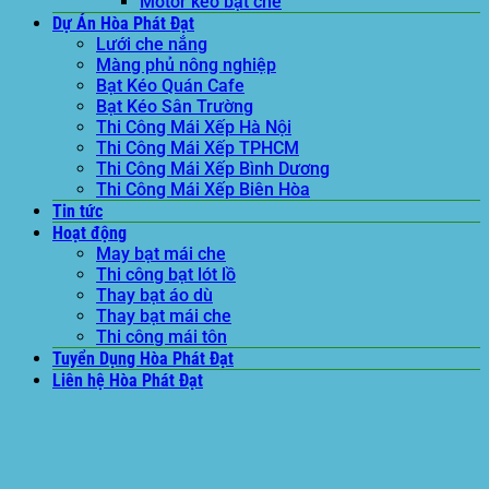
Motor kéo bạt che
Dự Án Hòa Phát Đạt
Lưới che nắng
Màng phủ nông nghiệp
Bạt Kéo Quán Cafe
Bạt Kéo Sân Trường
Thi Công Mái Xếp Hà Nội
Thi Công Mái Xếp TPHCM
Thi Công Mái Xếp Bình Dương
Thi Công Mái Xếp Biên Hòa
Tin tức
Hoạt động
May bạt mái che
Thi công bạt lót lồ
Thay bạt áo dù
Thay bạt mái che
Thi công mái tôn
Tuyển Dụng Hòa Phát Đạt
Liên hệ Hòa Phát Đạt