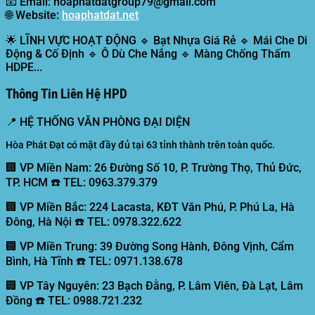
📧
Email:
hoaphatdatgroup79@gmail.com
🌐
Website:
hoaphatdat.net
🌟
LĨNH VỰC HOẠT ĐỘNG
🔹 Bạt Nhựa Giá Rẻ 🔹 Mái Che Di
Động & Cố Định 🔹 Ô Dù Che Nắng 🔹 Màng Chống Thấm
HDPE...
Thông Tin Liên Hệ HPD
📍
HỆ THỐNG VĂN PHÒNG ĐẠI DIỆN
Hòa Phát Đạt có mặt đầy đủ tại 63 tỉnh thành trên toàn quốc.
🏢 VP Miền Nam:
26 Đường Số 10, P. Trường Thọ, Thủ Đức,
TP. HCM ☎️ TEL: 0963.379.379
🏢 VP Miền Bắc:
224 Lacasta, KĐT Văn Phú, P. Phú La, Hà
Đông, Hà Nội ☎️ TEL: 0978.322.622
🏢 VP Miền Trung:
39 Đường Song Hành, Đông Vịnh, Cẩm
Bình, Hà Tĩnh ☎️ TEL: 0971.138.678
🏢 VP Tây Nguyên:
23 Bạch Đằng, P. Lâm Viên, Đà Lạt, Lâm
Đồng ☎️ TEL: 0988.721.232