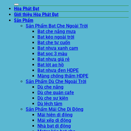
Hòa Phát Đạt
Giới thiệu Hòa Phát Đạt
Sản Phẩm
Sản Phẩm Bạt Che Ngoài Trời
Bạt che nắng mưa
Bạt kéo ngoài trời
Bạt che tự cuốn
Bạt nhựa xanh cam
Bạt sọc 3 màu
Bạt nhựa giá rẻ
Bạt lót ao hồ
Bạt nhựa đen HDPE
Màng chống thấm HDPE
Sản Phẩm Dù Che Ngoài Trời
Dù che nắng
Dù che quán cafe
Dù che sự kiện
Dù lệch tâm
Sản Phẩm Mái Che Di Động
Mái hiên di động
Mái xếp di động
Nhà bạt di động