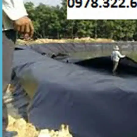
Hòa Phát Đạt
Giới thiệu Hòa Phát Đạt
Sản Phẩm
Sản Phẩm Bạt Che Ngoài Trời
Bạt che nắng mưa
Bạt kéo ngoài trời
Bạt che tự cuốn
Bạt nhựa xanh cam
Bạt sọc 3 màu
Bạt nhựa giá rẻ
Bạt lót ao hồ
Bạt nhựa đen HDPE
Màng chống thấm HDPE
Sản Phẩm Dù Che Ngoài Trời
Dù che nắng
Dù che quán cafe
Dù che sự kiện
Dù lệch tâm
Sản Phẩm Mái Che Di Động
Mái hiên di động
Mái xếp di động
Nhà bạt di động