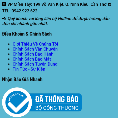
🏢 VP Miền Tây:
199 Võ Văn Kiệt, Q. Ninh Kiều, Cần Thơ ☎️
TEL: 0942.922.622
📢
Quý khách vui lòng liên hệ Hotline để được hướng dẫn
đến chi nhánh gần nhất.
Điều Khoản & Chính Sách
Giới Thiệu Về Chúng Tôi
Chính Sách Vận Chuyển
Chính Sách Bảo Hành
Chính Sách Bảo Mật
Chính Sách Tuyển Dụng
Tin Tức - Sự Kiện
Nhận Báo Giá Nhanh