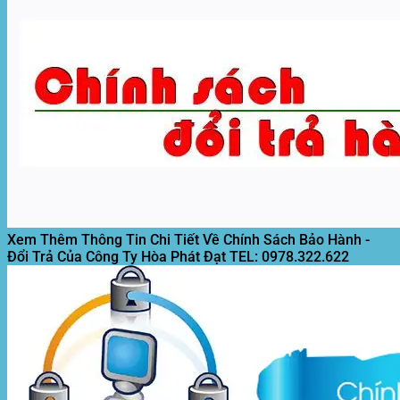
Xem Thêm Thông Tin Chi Tiết Về Chính Sách Bảo Hành -
Đổi Trả Của Công Ty Hòa Phát Đạt
TEL: 0978.322.622