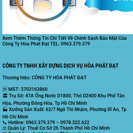
Xem Thêm Thông Tin Chi Tiết Về Chính Sách Bảo Mật Của
Công Ty Hòa Phát Đạt
TEL: 0963.379.379
CÔNG TY TNHH XÂY DỰNG DỊCH VỤ HÒA PHÁT ĐẠT
Thương hiệu: CÔNG TY HÒA PHÁT ĐẠT
🆔
MST:
3703163860
🏛️
Trụ Sở:
47A Ống Nước D1800, Thô D2400 Khu Phố Tân
Hòa, Phường Đông Hòa, Tp Hồ Chí Minh
🏭
Xưởng Sản Xuất:
62/7 Ngô Thì Nhậm, Phường Dĩ An, Tp
Hồ Chí Minh
📞
Hotline:
0963.379.379 – 0978.322.622
⚖️
Quản Lý:
Thuế Cơ Sở 26 Thành Phố Hồ Chí Minh