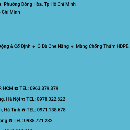
, Phường Đông Hòa, Tp Hồ Chí Minh
 Chí Minh
 Động & Cố Định 🔹 Ô Dù Che Nắng 🔹 Màng Chống Thấm HDPE..
P. HCM ☎️ TEL: 0963.379.379
g, Hà Nội ☎️ TEL: 0978.322.622
, Hà Tĩnh ☎️ TEL: 0971.138.678
ồng ☎️ TEL: 0988.721.232