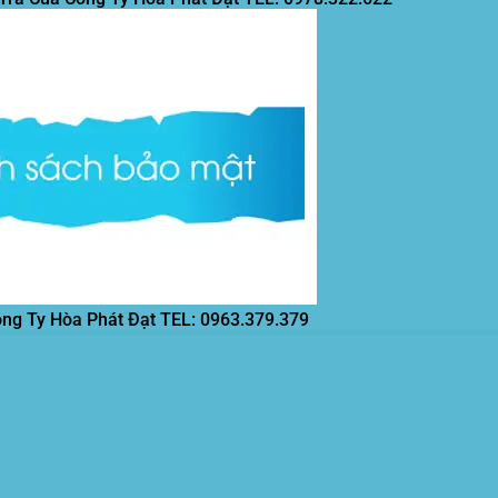
ông Ty Hòa Phát Đạt
TEL: 0963.379.379