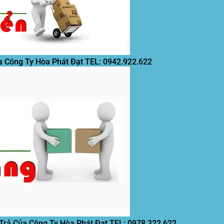
a Công Ty Hòa Phát Đạt
TEL: 0942.922.622
 Trả Của Công Ty Hòa Phát Đạt
TEL: 0978.322.622