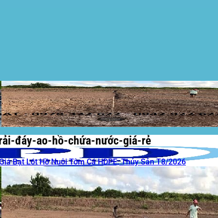
rải-đáy-ao-hồ-chứa-nước-giá-rẻ
Giá Bạt Lót Hồ Nuôi Tôm Cá HDPE, Thủy Sản T8/2026