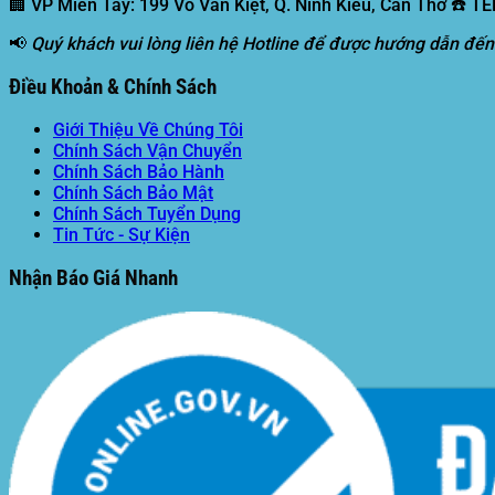
🏢 VP Miền Tây:
199 Võ Văn Kiệt, Q. Ninh Kiều, Cần Thơ ☎️ T
📢
Quý khách vui lòng liên hệ Hotline để được hướng dẫn đến
Điều Khoản & Chính Sách
Giới Thiệu Về Chúng Tôi
Chính Sách Vận Chuyển
Chính Sách Bảo Hành
Chính Sách Bảo Mật
Chính Sách Tuyển Dụng
Tin Tức - Sự Kiện
Nhận Báo Giá Nhanh