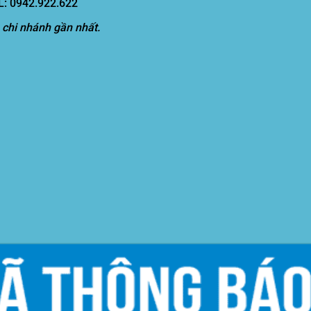
EL: 0942.922.622
 chi nhánh gần nhất.