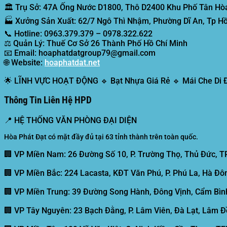
🏛️
Trụ Sở:
47A Ống Nước D1800, Thô D2400 Khu Phố Tân Hòa
🏭
Xưởng Sản Xuất:
62/7 Ngô Thì Nhậm, Phường Dĩ An, Tp Hồ
📞
Hotline:
0963.379.379 – 0978.322.622
⚖️
Quản Lý:
Thuế Cơ Sở 26 Thành Phố Hồ Chí Minh
📧
Email:
hoaphatdatgroup79@gmail.com
🌐
Website:
hoaphatdat.net
🌟
LĨNH VỰC HOẠT ĐỘNG
🔹 Bạt Nhựa Giá Rẻ 🔹 Mái Che Di
Thông Tin Liên Hệ HPD
📍
HỆ THỐNG VĂN PHÒNG ĐẠI DIỆN
Hòa Phát Đạt có mặt đầy đủ tại 63 tỉnh thành trên toàn quốc.
🏢 VP Miền Nam:
26 Đường Số 10, P. Trường Thọ, Thủ Đức, T
🏢 VP Miền Bắc:
224 Lacasta, KĐT Văn Phú, P. Phú La, Hà Đôn
🏢 VP Miền Trung:
39 Đường Song Hành, Đông Vịnh, Cẩm Bình
🏢 VP Tây Nguyên:
23 Bạch Đằng, P. Lâm Viên, Đà Lạt, Lâm Đ