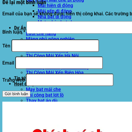
Để lại một bình luận
Mái hiên di động
Mái xếp di động
Email của bạn sẽ không được hiển thị công khai.
Các trường 
Nhà bạt di động
Motor kéo bạt che
Dự Án Hòa Phát Đạt
Bình luận
*
Lưới che nắng
Màng phủ nông nghiệp
Bạt Kéo Quán Cafe
Tên
Bạt Kéo Sân Trường
Thi Công Mái Xếp Hà Nội
Thi Công Mái Xếp TPHCM
Email
Thi Công Mái Xếp Bình Dương
Thi Công Mái Xếp Biên Hòa
Tin tức
Trang web
Hoạt động
May bạt mái che
Thi công bạt lót lồ
Thay bạt áo dù
Thay bạt mái che
Thi công mái tôn
Tuyển Dụng Hòa Phát Đạt
Liên hệ Hòa Phát Đạt