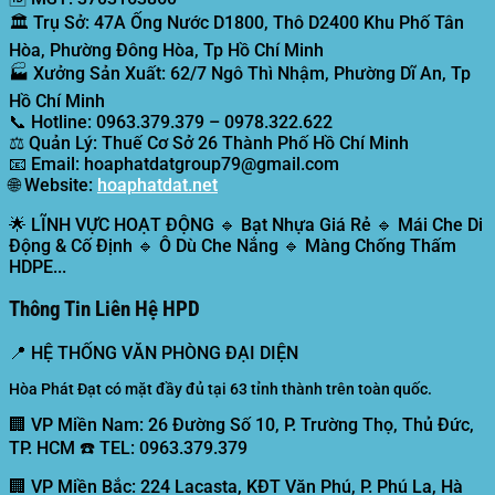
🏛️
Trụ Sở:
47A Ống Nước D1800, Thô D2400 Khu Phố Tân
Hòa, Phường Đông Hòa, Tp Hồ Chí Minh
🏭
Xưởng Sản Xuất:
62/7 Ngô Thì Nhậm, Phường Dĩ An, Tp
Hồ Chí Minh
📞
Hotline:
0963.379.379 – 0978.322.622
⚖️
Quản Lý:
Thuế Cơ Sở 26 Thành Phố Hồ Chí Minh
📧
Email:
hoaphatdatgroup79@gmail.com
🌐
Website:
hoaphatdat.net
🌟
LĨNH VỰC HOẠT ĐỘNG
🔹 Bạt Nhựa Giá Rẻ 🔹 Mái Che Di
Động & Cố Định 🔹 Ô Dù Che Nắng 🔹 Màng Chống Thấm
HDPE...
Thông Tin Liên Hệ HPD
📍
HỆ THỐNG VĂN PHÒNG ĐẠI DIỆN
Hòa Phát Đạt có mặt đầy đủ tại 63 tỉnh thành trên toàn quốc.
🏢 VP Miền Nam:
26 Đường Số 10, P. Trường Thọ, Thủ Đức,
TP. HCM ☎️ TEL: 0963.379.379
🏢 VP Miền Bắc:
224 Lacasta, KĐT Văn Phú, P. Phú La, Hà