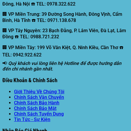
Đông, Hà Nội ☎️ TEL: 0978.322.622
🏢 VP Miền Trung:
39 Đường Song Hành, Đông Vịnh, Cẩm
Bình, Hà Tĩnh ☎️ TEL: 0971.138.678
🏢 VP Tây Nguyên:
23 Bạch Đằng, P. Lâm Viên, Đà Lạt, Lâm
Đồng ☎️ TEL: 0988.721.232
🏢 VP Miền Tây:
199 Võ Văn Kiệt, Q. Ninh Kiều, Cần Thơ ☎️
TEL: 0942.922.622
📢
Quý khách vui lòng liên hệ Hotline để được hướng dẫn
đến chi nhánh gần nhất.
Điều Khoản & Chính Sách
Giới Thiệu Về Chúng Tôi
Chính Sách Vận Chuyển
Chính Sách Bảo Hành
Chính Sách Bảo Mật
Chính Sách Tuyển Dụng
Tin Tức - Sự Kiện