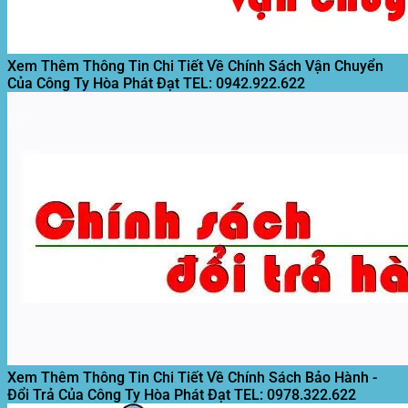
Xem Thêm Thông Tin Chi Tiết Về Chính Sách Vận Chuyển
Của Công Ty Hòa Phát Đạt
TEL: 0942.922.622
Xem Thêm Thông Tin Chi Tiết Về Chính Sách Bảo Hành -
Đổi Trả Của Công Ty Hòa Phát Đạt
TEL: 0978.322.622