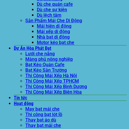
Dù che quán cafe
Dù che sự kiện
Dù lệch tâm
Sản Phẩm Mái Che Di Động
Mái hiên di động
Mái xếp di động
Nhà bạt di động
Motor kéo bạt che
Dự Án Hòa Phát Đạt
Lưới che nắng
Màng phủ nông nghiệp
Bạt Kéo Quán Cafe
Bạt Kéo Sân Trường
Thi Công Mái Xếp Hà Nội
Thi Công Mái Xếp TPHCM
Thi Công Mái Xếp Bình Dương
Thi Công Mái Xếp Biên Hòa
Tin tức
Hoạt động
May bạt mái che
Thi công bạt lót lồ
Thay bạt áo dù
Thay bạt mái che