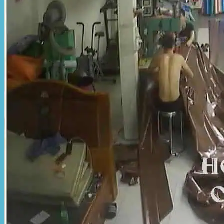
Hòa Phát Đạt
Giới thiệu Hòa Phát Đạt
Sản Phẩm
Sản Phẩm Bạt Che Ngoài Trời
Bạt che nắng mưa
Bạt kéo ngoài trời
Bạt che tự cuốn
Bạt nhựa xanh cam
Bạt sọc 3 màu
Bạt nhựa giá rẻ
Bạt lót ao hồ
Bạt nhựa đen HDPE
Màng chống thấm HDPE
Sản Phẩm Dù Che Ngoài Trời
Dù che nắng
Dù che quán cafe
Dù che sự kiện
Dù lệch tâm
Sản Phẩm Mái Che Di Động
Mái hiên di động
Mái xếp di động
Nhà bạt di động