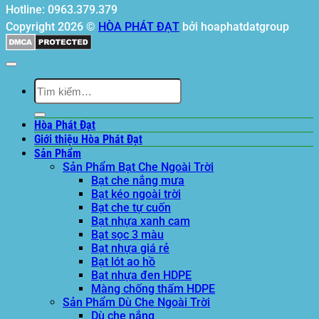
Hotline: 0963.379.379
Copyright 2026 ©
HÒA PHÁT ĐẠT
bởi hoaphatdatgroup
Tìm
kiếm:
Hòa Phát Đạt
Giới thiệu Hòa Phát Đạt
Sản Phẩm
Sản Phẩm Bạt Che Ngoài Trời
Bạt che nắng mưa
Bạt kéo ngoài trời
Bạt che tự cuốn
Bạt nhựa xanh cam
Bạt sọc 3 màu
Bạt nhựa giá rẻ
Bạt lót ao hồ
Bạt nhựa đen HDPE
Màng chống thấm HDPE
Sản Phẩm Dù Che Ngoài Trời
Dù che nắng