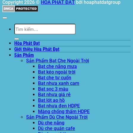
Copyright 2026 ©
HÒA PHÁT ĐẠT
bởi hoaphatdatgroup
Tìm
kiếm:
Hòa Phát Đạt
Giới thiệu Hòa Phát Đạt
Sản Phẩm
Sản Phẩm Bạt Che Ngoài Trời
Bạt che nắng mưa
Bạt kéo ngoài trời
Bạt che tự cuốn
Bạt nhựa xanh cam
Bạt sọc 3 màu
Bạt nhựa giá rẻ
Bạt lót ao hồ
Bạt nhựa đen HDPE
Màng chống thấm HDPE
Sản Phẩm Dù Che Ngoài Trời
Dù che nắng
Dù che quán cafe