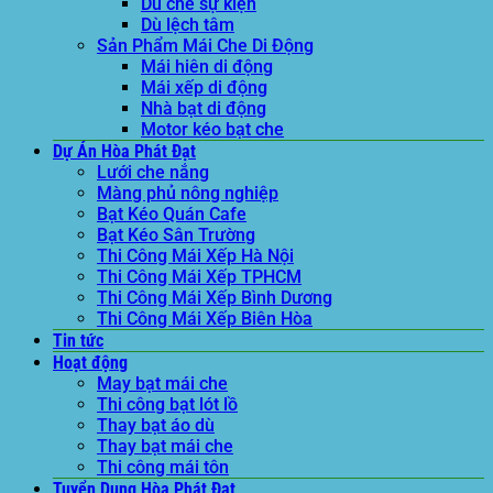
Dù che sự kiện
Dù lệch tâm
Sản Phẩm Mái Che Di Động
Mái hiên di động
Mái xếp di động
Nhà bạt di động
Motor kéo bạt che
Dự Án Hòa Phát Đạt
Lưới che nắng
Màng phủ nông nghiệp
Bạt Kéo Quán Cafe
Bạt Kéo Sân Trường
Thi Công Mái Xếp Hà Nội
Thi Công Mái Xếp TPHCM
Thi Công Mái Xếp Bình Dương
Thi Công Mái Xếp Biên Hòa
Tin tức
Hoạt động
May bạt mái che
Thi công bạt lót lồ
Thay bạt áo dù
Thay bạt mái che
Thi công mái tôn
Tuyển Dụng Hòa Phát Đạt