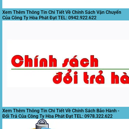
Xem Thêm Thông Tin Chi Tiết Về Chính Sách Vận Chuyển
Của Công Ty Hòa Phát Đạt
TEL: 0942.922.622
Xem Thêm Thông Tin Chi Tiết Về Chính Sách Bảo Hành -
Đổi Trả Của Công Ty Hòa Phát Đạt
TEL: 0978.322.622