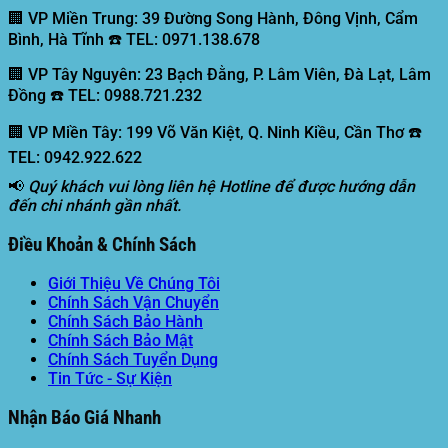
🏢 VP Miền Trung:
39 Đường Song Hành, Đông Vịnh, Cẩm
Bình, Hà Tĩnh ☎️ TEL: 0971.138.678
🏢 VP Tây Nguyên:
23 Bạch Đằng, P. Lâm Viên, Đà Lạt, Lâm
Đồng ☎️ TEL: 0988.721.232
🏢 VP Miền Tây:
199 Võ Văn Kiệt, Q. Ninh Kiều, Cần Thơ ☎️
TEL: 0942.922.622
📢
Quý khách vui lòng liên hệ Hotline để được hướng dẫn
đến chi nhánh gần nhất.
Điều Khoản & Chính Sách
Giới Thiệu Về Chúng Tôi
Chính Sách Vận Chuyển
Chính Sách Bảo Hành
Chính Sách Bảo Mật
Chính Sách Tuyển Dụng
Tin Tức - Sự Kiện
Nhận Báo Giá Nhanh