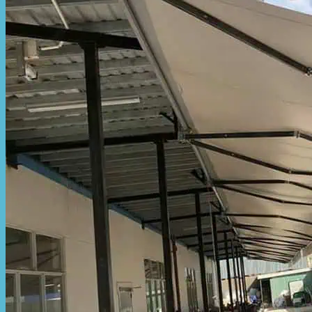
Hòa Phát Đạt
Giới thiệu Hòa Phát Đạt
Sản Phẩm
Sản Phẩm Bạt Che Ngoài Trời
Bạt che nắng mưa
Bạt kéo ngoài trời
Bạt che tự cuốn
Bạt nhựa xanh cam
Bạt sọc 3 màu
Bạt nhựa giá rẻ
Bạt lót ao hồ
Bạt nhựa đen HDPE
Màng chống thấm HDPE
Sản Phẩm Dù Che Ngoài Trời
Dù che nắng
Dù che quán cafe
Dù che sự kiện
Dù lệch tâm
Sản Phẩm Mái Che Di Động
Mái hiên di động
Mái xếp di động
Nhà bạt di động