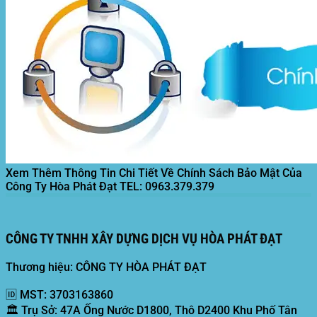
Xem Thêm Thông Tin Chi Tiết Về Chính Sách Bảo Mật Của
Công Ty Hòa Phát Đạt
TEL: 0963.379.379
CÔNG TY TNHH XÂY DỰNG DỊCH VỤ HÒA PHÁT ĐẠT
Thương hiệu: CÔNG TY HÒA PHÁT ĐẠT
🆔
MST:
3703163860
🏛️
Trụ Sở:
47A Ống Nước D1800, Thô D2400 Khu Phố Tân