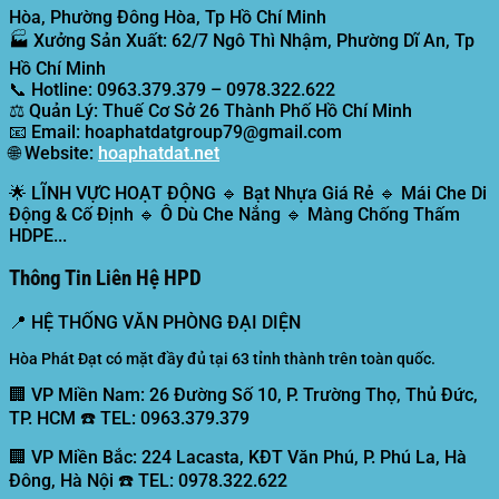
Hòa, Phường Đông Hòa, Tp Hồ Chí Minh
🏭
Xưởng Sản Xuất:
62/7 Ngô Thì Nhậm, Phường Dĩ An, Tp
Hồ Chí Minh
📞
Hotline:
0963.379.379 – 0978.322.622
⚖️
Quản Lý:
Thuế Cơ Sở 26 Thành Phố Hồ Chí Minh
📧
Email:
hoaphatdatgroup79@gmail.com
🌐
Website:
hoaphatdat.net
🌟
LĨNH VỰC HOẠT ĐỘNG
🔹 Bạt Nhựa Giá Rẻ 🔹 Mái Che Di
Động & Cố Định 🔹 Ô Dù Che Nắng 🔹 Màng Chống Thấm
HDPE...
Thông Tin Liên Hệ HPD
📍
HỆ THỐNG VĂN PHÒNG ĐẠI DIỆN
Hòa Phát Đạt có mặt đầy đủ tại 63 tỉnh thành trên toàn quốc.
🏢 VP Miền Nam:
26 Đường Số 10, P. Trường Thọ, Thủ Đức,
TP. HCM ☎️ TEL: 0963.379.379
🏢 VP Miền Bắc:
224 Lacasta, KĐT Văn Phú, P. Phú La, Hà
Đông, Hà Nội ☎️ TEL: 0978.322.622