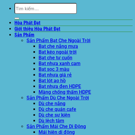
Tìm
kiếm:
Hòa Phát Đạt
Giới thiệu Hòa Phát Đạt
Sản Phẩm
Sản Phẩm Bạt Che Ngoài Trời
Bạt che nắng mưa
Bạt kéo ngoài trời
Bạt che tự cuốn
Bạt nhựa xanh cam
Bạt sọc 3 màu
Bạt nhựa giá rẻ
Bạt lót ao hồ
Bạt nhựa đen HDPE
Màng chống thấm HDPE
Sản Phẩm Dù Che Ngoài Trời
Dù che nắng
Dù che quán cafe
Dù che sự kiện
Dù lệch tâm
Sản Phẩm Mái Che Di Động
Mái hiên di động