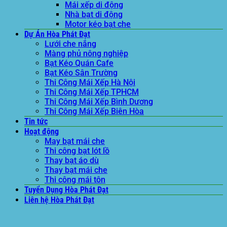
Mái xếp di động
Nhà bạt di động
Motor kéo bạt che
Dự Án Hòa Phát Đạt
Lưới che nắng
Màng phủ nông nghiệp
Bạt Kéo Quán Cafe
Bạt Kéo Sân Trường
Thi Công Mái Xếp Hà Nội
Thi Công Mái Xếp TPHCM
Thi Công Mái Xếp Bình Dương
Thi Công Mái Xếp Biên Hòa
Tin tức
Hoạt động
May bạt mái che
Thi công bạt lót lồ
Thay bạt áo dù
Thay bạt mái che
Thi công mái tôn
Tuyển Dụng Hòa Phát Đạt
Liên hệ Hòa Phát Đạt