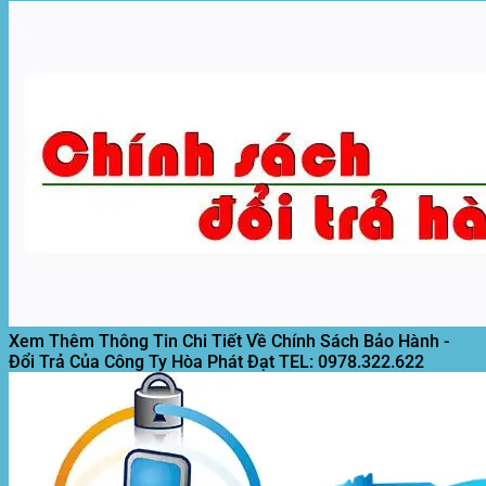
Xem Thêm Thông Tin Chi Tiết Về Chính Sách Bảo Hành -
Đổi Trả Của Công Ty Hòa Phát Đạt
TEL: 0978.322.622