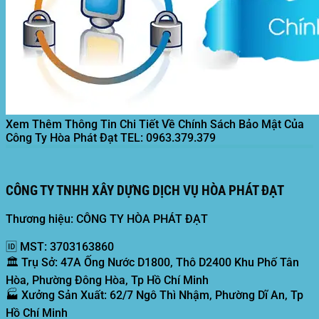
Xem Thêm Thông Tin Chi Tiết Về Chính Sách Bảo Mật Của
Công Ty Hòa Phát Đạt
TEL: 0963.379.379
CÔNG TY TNHH XÂY DỰNG DỊCH VỤ HÒA PHÁT ĐẠT
Thương hiệu: CÔNG TY HÒA PHÁT ĐẠT
🆔
MST:
3703163860
🏛️
Trụ Sở:
47A Ống Nước D1800, Thô D2400 Khu Phố Tân
Hòa, Phường Đông Hòa, Tp Hồ Chí Minh
🏭
Xưởng Sản Xuất:
62/7 Ngô Thì Nhậm, Phường Dĩ An, Tp
Hồ Chí Minh