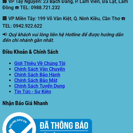
🏢 VP Tây Nguyên:
23 Bạch Đằng, P. Lâm Viên, Đà Lạt, Lâm
Đồng ☎️ TEL: 0988.721.232
🏢 VP Miền Tây:
199 Võ Văn Kiệt, Q. Ninh Kiều, Cần Thơ ☎️
TEL: 0942.922.622
📢
Quý khách vui lòng liên hệ Hotline để được hướng dẫn
đến chi nhánh gần nhất.
Điều Khoản & Chính Sách
Giới Thiệu Về Chúng Tôi
Chính Sách Vận Chuyển
Chính Sách Bảo Hành
Chính Sách Bảo Mật
Chính Sách Tuyển Dụng
Tin Tức - Sự Kiện
Nhận Báo Giá Nhanh