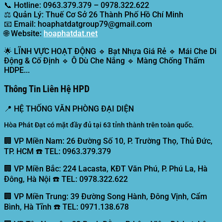
📞
Hotline:
0963.379.379 – 0978.322.622
⚖️
Quản Lý:
Thuế Cơ Sở 26 Thành Phố Hồ Chí Minh
📧
Email:
hoaphatdatgroup79@gmail.com
🌐
Website:
hoaphatdat.net
🌟
LĨNH VỰC HOẠT ĐỘNG
🔹 Bạt Nhựa Giá Rẻ 🔹 Mái Che Di
Động & Cố Định 🔹 Ô Dù Che Nắng 🔹 Màng Chống Thấm
HDPE...
Thông Tin Liên Hệ HPD
📍
HỆ THỐNG VĂN PHÒNG ĐẠI DIỆN
Hòa Phát Đạt có mặt đầy đủ tại 63 tỉnh thành trên toàn quốc.
🏢 VP Miền Nam:
26 Đường Số 10, P. Trường Thọ, Thủ Đức,
TP. HCM ☎️ TEL: 0963.379.379
🏢 VP Miền Bắc:
224 Lacasta, KĐT Văn Phú, P. Phú La, Hà
Đông, Hà Nội ☎️ TEL: 0978.322.622
🏢 VP Miền Trung:
39 Đường Song Hành, Đông Vịnh, Cẩm
Bình, Hà Tĩnh ☎️ TEL: 0971.138.678