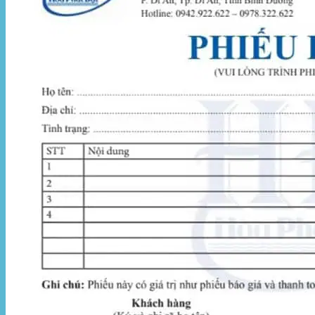
Hòa Phát Đạt
Giới thiệu Hòa Phát Đạt
Sản Phẩm
Sản Phẩm Bạt Che Ngoài Trời
Bạt che nắng mưa
Bạt kéo ngoài trời
Bạt che tự cuốn
Bạt nhựa xanh cam
Bạt sọc 3 màu
Bạt nhựa giá rẻ
Bạt lót ao hồ
Bạt nhựa đen HDPE
Màng chống thấm HDPE
Sản Phẩm Dù Che Ngoài Trời
Dù che nắng
Dù che quán cafe
Dù che sự kiện
Dù lệch tâm
Sản Phẩm Mái Che Di Động
Mái hiên di động
Mái xếp di động
Nhà bạt di động