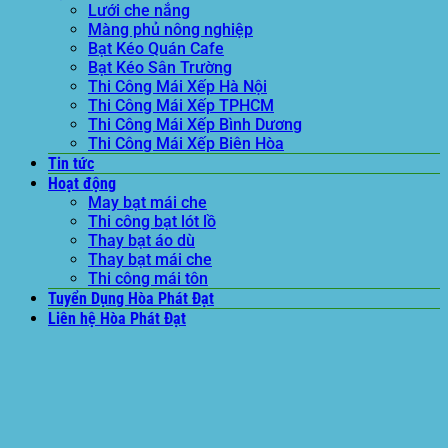
Lưới che nắng
Màng phủ nông nghiệp
Bạt Kéo Quán Cafe
Bạt Kéo Sân Trường
Thi Công Mái Xếp Hà Nội
Thi Công Mái Xếp TPHCM
Thi Công Mái Xếp Bình Dương
Thi Công Mái Xếp Biên Hòa
Tin tức
Hoạt động
May bạt mái che
Thi công bạt lót lồ
Thay bạt áo dù
Thay bạt mái che
Thi công mái tôn
Tuyển Dụng Hòa Phát Đạt
Liên hệ Hòa Phát Đạt