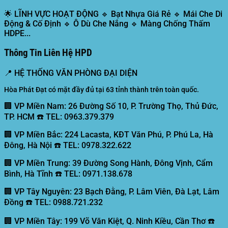
🌟
LĨNH VỰC HOẠT ĐỘNG
🔹 Bạt Nhựa Giá Rẻ 🔹 Mái Che Di
Động & Cố Định 🔹 Ô Dù Che Nắng 🔹 Màng Chống Thấm
HDPE...
Thông Tin Liên Hệ HPD
📍
HỆ THỐNG VĂN PHÒNG ĐẠI DIỆN
Hòa Phát Đạt có mặt đầy đủ tại 63 tỉnh thành trên toàn quốc.
🏢 VP Miền Nam:
26 Đường Số 10, P. Trường Thọ, Thủ Đức,
TP. HCM ☎️ TEL: 0963.379.379
🏢 VP Miền Bắc:
224 Lacasta, KĐT Văn Phú, P. Phú La, Hà
Đông, Hà Nội ☎️ TEL: 0978.322.622
🏢 VP Miền Trung:
39 Đường Song Hành, Đông Vịnh, Cẩm
Bình, Hà Tĩnh ☎️ TEL: 0971.138.678
🏢 VP Tây Nguyên:
23 Bạch Đằng, P. Lâm Viên, Đà Lạt, Lâm
Đồng ☎️ TEL: 0988.721.232
🏢 VP Miền Tây:
199 Võ Văn Kiệt, Q. Ninh Kiều, Cần Thơ ☎️