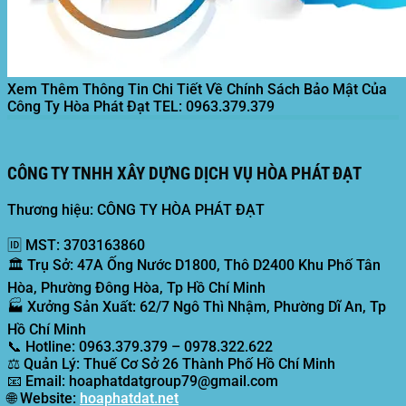
Xem Thêm Thông Tin Chi Tiết Về Chính Sách Bảo Mật Của
Công Ty Hòa Phát Đạt
TEL: 0963.379.379
CÔNG TY TNHH XÂY DỰNG DỊCH VỤ HÒA PHÁT ĐẠT
Thương hiệu: CÔNG TY HÒA PHÁT ĐẠT
🆔
MST:
3703163860
🏛️
Trụ Sở:
47A Ống Nước D1800, Thô D2400 Khu Phố Tân
Hòa, Phường Đông Hòa, Tp Hồ Chí Minh
🏭
Xưởng Sản Xuất:
62/7 Ngô Thì Nhậm, Phường Dĩ An, Tp
Hồ Chí Minh
📞
Hotline:
0963.379.379 – 0978.322.622
⚖️
Quản Lý:
Thuế Cơ Sở 26 Thành Phố Hồ Chí Minh
📧
Email:
hoaphatdatgroup79@gmail.com
🌐
Website:
hoaphatdat.net