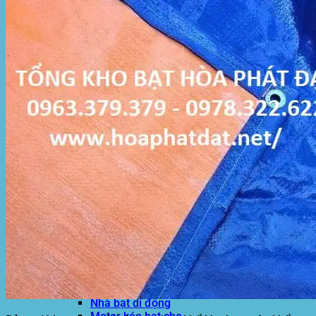
Hòa Phát Đạt
Giới thiệu Hòa Phát Đạt
Sản Phẩm
Sản Phẩm Bạt Che Ngoài Trời
Bạt che nắng mưa
Bạt kéo ngoài trời
Bạt che tự cuốn
Bạt nhựa xanh cam
Bạt sọc 3 màu
Bạt nhựa giá rẻ
Bạt lót ao hồ
Bạt nhựa đen HDPE
Màng chống thấm HDPE
Sản Phẩm Dù Che Ngoài Trời
Dù che nắng
Dù che quán cafe
Dù che sự kiện
Dù lệch tâm
Sản Phẩm Mái Che Di Động
Mái hiên di động
Mái xếp di động
Nhà bạt di động