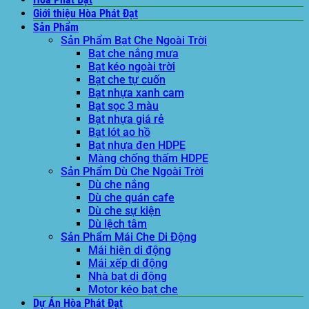
Giới thiệu Hòa Phát Đạt
Sản Phẩm
Sản Phẩm Bạt Che Ngoài Trời
Bạt che nắng mưa
Bạt kéo ngoài trời
Bạt che tự cuốn
Bạt nhựa xanh cam
Bạt sọc 3 màu
Bạt nhựa giá rẻ
Bạt lót ao hồ
Bạt nhựa đen HDPE
Màng chống thấm HDPE
Sản Phẩm Dù Che Ngoài Trời
Dù che nắng
Dù che quán cafe
Dù che sự kiện
Dù lệch tâm
Sản Phẩm Mái Che Di Động
Mái hiên di động
Mái xếp di động
Nhà bạt di động
Motor kéo bạt che
Dự Án Hòa Phát Đạt