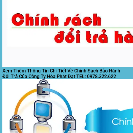
Xem Thêm Thông Tin Chi Tiết Về Chính Sách Bảo Hành -
Đổi Trả Của Công Ty Hòa Phát Đạt
TEL: 0978.322.622