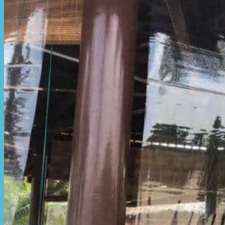
Hòa Phát Đạt
Giới thiệu Hòa Phát Đạt
Sản Phẩm
Sản Phẩm Bạt Che Ngoài Trời
Bạt che nắng mưa
Bạt kéo ngoài trời
Bạt che tự cuốn
Bạt nhựa xanh cam
Bạt sọc 3 màu
Bạt nhựa giá rẻ
Bạt lót ao hồ
Bạt nhựa đen HDPE
Màng chống thấm HDPE
Sản Phẩm Dù Che Ngoài Trời
Dù che nắng
Dù che quán cafe
Dù che sự kiện
Dù lệch tâm
Sản Phẩm Mái Che Di Động
Mái hiên di động
Mái xếp di động
Nhà bạt di động