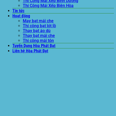
Thi Công Mái Xếp Bình Dương
Thi Công Mái Xếp Biên Hòa
Tin tức
Hoạt động
May bạt mái che
Thi công bạt lót lồ
Thay bạt áo dù
Thay bạt mái che
Thi công mái tôn
Tuyển Dụng Hòa Phát Đạt
Liên hệ Hòa Phát Đạt