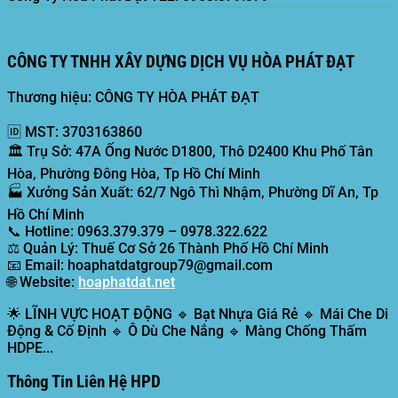
CÔNG TY TNHH XÂY DỰNG DỊCH VỤ HÒA PHÁT ĐẠT
Thương hiệu: CÔNG TY HÒA PHÁT ĐẠT
🆔
MST:
3703163860
🏛️
Trụ Sở:
47A Ống Nước D1800, Thô D2400 Khu Phố Tân
Hòa, Phường Đông Hòa, Tp Hồ Chí Minh
🏭
Xưởng Sản Xuất:
62/7 Ngô Thì Nhậm, Phường Dĩ An, Tp
Hồ Chí Minh
📞
Hotline:
0963.379.379 – 0978.322.622
⚖️
Quản Lý:
Thuế Cơ Sở 26 Thành Phố Hồ Chí Minh
📧
Email:
hoaphatdatgroup79@gmail.com
🌐
Website:
hoaphatdat.net
🌟
LĨNH VỰC HOẠT ĐỘNG
🔹 Bạt Nhựa Giá Rẻ 🔹 Mái Che Di
Động & Cố Định 🔹 Ô Dù Che Nắng 🔹 Màng Chống Thấm
HDPE...
Thông Tin Liên Hệ HPD