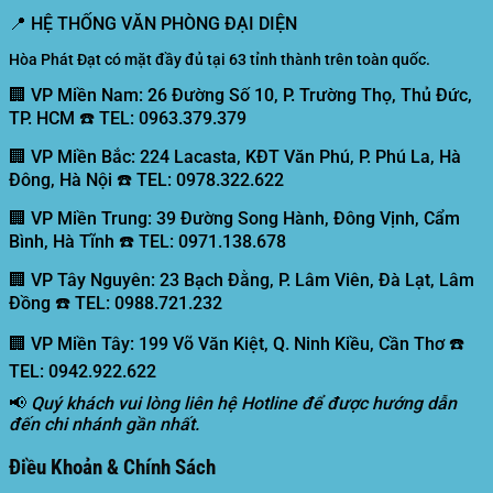
📍
HỆ THỐNG VĂN PHÒNG ĐẠI DIỆN
Hòa Phát Đạt có mặt đầy đủ tại 63 tỉnh thành trên toàn quốc.
🏢 VP Miền Nam:
26 Đường Số 10, P. Trường Thọ, Thủ Đức,
TP. HCM ☎️ TEL: 0963.379.379
🏢 VP Miền Bắc:
224 Lacasta, KĐT Văn Phú, P. Phú La, Hà
Đông, Hà Nội ☎️ TEL: 0978.322.622
🏢 VP Miền Trung:
39 Đường Song Hành, Đông Vịnh, Cẩm
Bình, Hà Tĩnh ☎️ TEL: 0971.138.678
🏢 VP Tây Nguyên:
23 Bạch Đằng, P. Lâm Viên, Đà Lạt, Lâm
Đồng ☎️ TEL: 0988.721.232
🏢 VP Miền Tây:
199 Võ Văn Kiệt, Q. Ninh Kiều, Cần Thơ ☎️
TEL: 0942.922.622
📢
Quý khách vui lòng liên hệ Hotline để được hướng dẫn
đến chi nhánh gần nhất.
Điều Khoản & Chính Sách