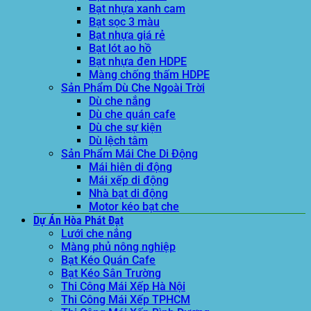
Bạt nhựa xanh cam
Bạt sọc 3 màu
Bạt nhựa giá rẻ
Bạt lót ao hồ
Bạt nhựa đen HDPE
Màng chống thấm HDPE
Sản Phẩm Dù Che Ngoài Trời
Dù che nắng
Dù che quán cafe
Dù che sự kiện
Dù lệch tâm
Sản Phẩm Mái Che Di Động
Mái hiên di động
Mái xếp di động
Nhà bạt di động
Motor kéo bạt che
Dự Án Hòa Phát Đạt
Lưới che nắng
Màng phủ nông nghiệp
Bạt Kéo Quán Cafe
Bạt Kéo Sân Trường
Thi Công Mái Xếp Hà Nội
Thi Công Mái Xếp TPHCM