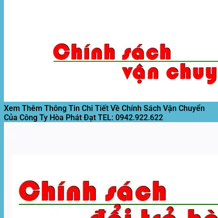
Xem Thêm Thông Tin Chi Tiết Về Chính Sách Vận Chuyển
Của Công Ty Hòa Phát Đạt
TEL: 0942.922.622