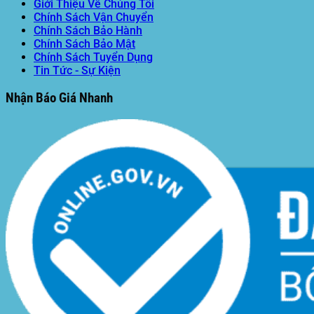
Giới Thiệu Về Chúng Tôi
Chính Sách Vận Chuyển
Chính Sách Bảo Hành
Chính Sách Bảo Mật
Chính Sách Tuyển Dụng
Tin Tức - Sự Kiện
Nhận Báo Giá Nhanh