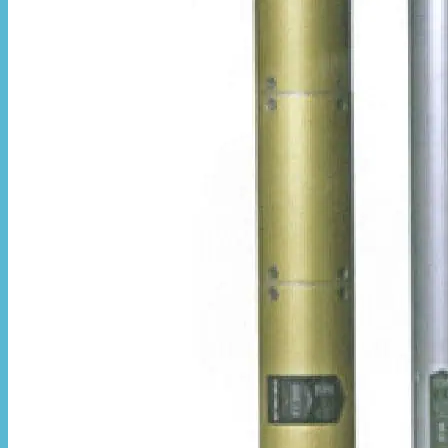
Hòa Phát Đạt
Giới thiệu Hòa Phát Đạt
Sản Phẩm
Sản Phẩm Bạt Che Ngoài Trời
Bạt che nắng mưa
Bạt kéo ngoài trời
Bạt che tự cuốn
Bạt nhựa xanh cam
Bạt sọc 3 màu
Bạt nhựa giá rẻ
Bạt lót ao hồ
Bạt nhựa đen HDPE
Màng chống thấm HDPE
Sản Phẩm Dù Che Ngoài Trời
Dù che nắng
Dù che quán cafe
Dù che sự kiện
Dù lệch tâm
Sản Phẩm Mái Che Di Động