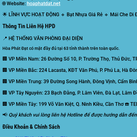
🌐
Website:
hoaphatdat.net
🌟
LĨNH VỰC HOẠT ĐỘNG
🔹 Bạt Nhựa Giá Rẻ 🔹 Mái Che Di
Thông Tin Liên Hệ HPD
📍
HỆ THỐNG VĂN PHÒNG ĐẠI DIỆN
Hòa Phát Đạt có mặt đầy đủ tại 63 tỉnh thành trên toàn quốc.
🏢 VP Miền Nam:
26 Đường Số 10, P. Trường Thọ, Thủ Đức, T
🏢 VP Miền Bắc:
224 Lacasta, KĐT Văn Phú, P. Phú La, Hà Đôn
🏢 VP Miền Trung:
39 Đường Song Hành, Đông Vịnh, Cẩm Bình
🏢 VP Tây Nguyên:
23 Bạch Đằng, P. Lâm Viên, Đà Lạt, Lâm Đ
🏢 VP Miền Tây:
199 Võ Văn Kiệt, Q. Ninh Kiều, Cần Thơ ☎️ T
📢
Quý khách vui lòng liên hệ Hotline để được hướng dẫn đến
Điều Khoản & Chính Sách