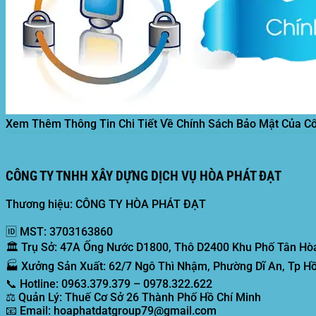
Xem Thêm Thông Tin Chi Tiết Về Chính Sách Bảo Mật Của C
CÔNG TY TNHH XÂY DỰNG DỊCH VỤ HÒA PHÁT ĐẠT
Thương hiệu: CÔNG TY HÒA PHÁT ĐẠT
🆔
MST:
3703163860
🏛️
Trụ Sở:
47A Ống Nước D1800, Thô D2400 Khu Phố Tân Hòa
🏭
Xưởng Sản Xuất:
62/7 Ngô Thì Nhậm, Phường Dĩ An, Tp Hồ
📞
Hotline:
0963.379.379 – 0978.322.622
⚖️
Quản Lý:
Thuế Cơ Sở 26 Thành Phố Hồ Chí Minh
📧
Email:
hoaphatdatgroup79@gmail.com