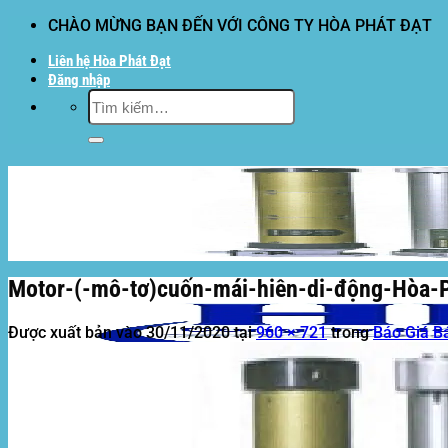
Bỏ
CHÀO MỪNG BẠN ĐẾN VỚI CÔNG TY HÒA PHÁT ĐẠT
qua
Liên hệ Hòa Phát Đạt
nội
Đăng nhập
dung
Tìm
kiếm:
Motor-(-mô-tơ)cuốn-mái-hiên-di-động-Hòa-
Được xuất bản vào
30/11/2020
tại
960 × 721
trong
Báo Giá B