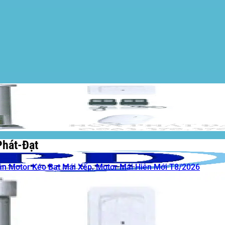
Phát-Đạt
án Motor Kéo Bạt Mái Xếp, Motor Mái Hiên Mới T8/2026