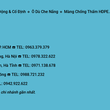
 Động & Cố Định 🔹 Ô Dù Che Nắng 🔹 Màng Chống Thấm HDPE..
P. HCM ☎️ TEL: 0963.379.379
g, Hà Nội ☎️ TEL: 0978.322.622
, Hà Tĩnh ☎️ TEL: 0971.138.678
ồng ☎️ TEL: 0988.721.232
EL: 0942.922.622
 chi nhánh gần nhất.