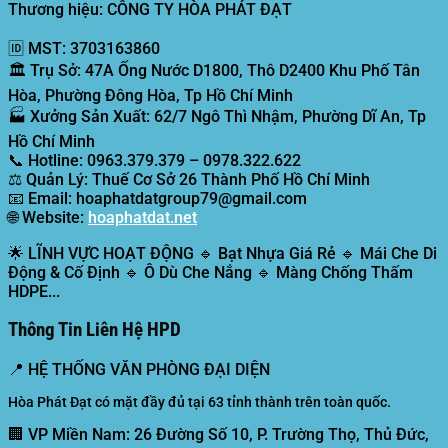
Thương hiệu: CÔNG TY HÒA PHÁT ĐẠT
🆔
MST:
3703163860
🏛️
Trụ Sở:
47A Ống Nước D1800, Thô D2400 Khu Phố Tân
Hòa, Phường Đông Hòa, Tp Hồ Chí Minh
🏭
Xưởng Sản Xuất:
62/7 Ngô Thì Nhậm, Phường Dĩ An, Tp
Hồ Chí Minh
📞
Hotline:
0963.379.379 – 0978.322.622
⚖️
Quản Lý:
Thuế Cơ Sở 26 Thành Phố Hồ Chí Minh
📧
Email:
hoaphatdatgroup79@gmail.com
🌐
Website:
hoaphatdat.net
🌟
LĨNH VỰC HOẠT ĐỘNG
🔹 Bạt Nhựa Giá Rẻ 🔹 Mái Che Di
Động & Cố Định 🔹 Ô Dù Che Nắng 🔹 Màng Chống Thấm
HDPE...
Thông Tin Liên Hệ HPD
📍
HỆ THỐNG VĂN PHÒNG ĐẠI DIỆN
Hòa Phát Đạt có mặt đầy đủ tại 63 tỉnh thành trên toàn quốc.
🏢 VP Miền Nam:
26 Đường Số 10, P. Trường Thọ, Thủ Đức,