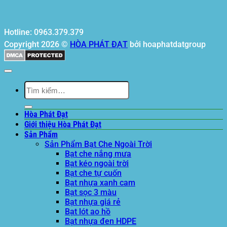
Hotline: 0963.379.379
Copyright 2026 ©
HÒA PHÁT ĐẠT
bởi hoaphatdatgroup
Tìm
kiếm:
Hòa Phát Đạt
Giới thiệu Hòa Phát Đạt
Sản Phẩm
Sản Phẩm Bạt Che Ngoài Trời
Bạt che nắng mưa
Bạt kéo ngoài trời
Bạt che tự cuốn
Bạt nhựa xanh cam
Bạt sọc 3 màu
Bạt nhựa giá rẻ
Bạt lót ao hồ
Bạt nhựa đen HDPE