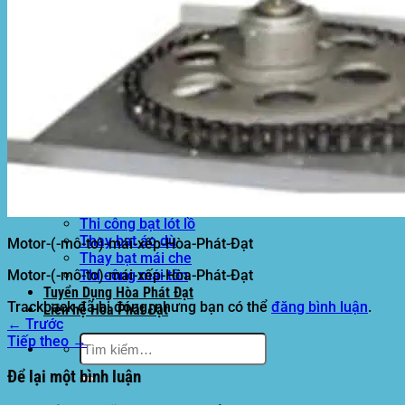
Motor kéo bạt che
Dự Án Hòa Phát Đạt
Lưới che nắng
Màng phủ nông nghiệp
Bạt Kéo Quán Cafe
Bạt Kéo Sân Trường
Thi Công Mái Xếp Hà Nội
Thi Công Mái Xếp TPHCM
Thi Công Mái Xếp Bình Dương
Thi Công Mái Xếp Biên Hòa
Tin tức
Hoạt động
May bạt mái che
Thi công bạt lót lồ
Thay bạt áo dù
Motor-(-mô-tơ)-mái-xếp-Hòa-Phát-Đạt
Thay bạt mái che
Motor-(-mô-tơ)-mái-xếp-Hòa-Phát-Đạt
Thi công mái tôn
Tuyển Dụng Hòa Phát Đạt
Trackback đã bị đóng, nhưng bạn có thể
đăng bình luận
.
Liên hệ Hòa Phát Đạt
←
Trước
Tìm
Tiếp theo
→
kiếm:
Để lại một bình luận