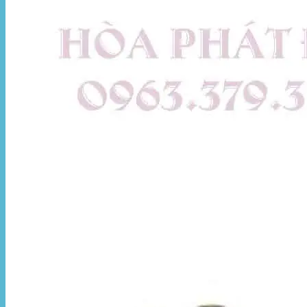
Hòa Phát Đạt
Giới thiệu Hòa Phát Đạt
Sản Phẩm
Sản Phẩm Bạt Che Ngoài Trời
Bạt che nắng mưa
Bạt kéo ngoài trời
Bạt che tự cuốn
Bạt nhựa xanh cam
Bạt sọc 3 màu
Bạt nhựa giá rẻ
Bạt lót ao hồ
Bạt nhựa đen HDPE
Màng chống thấm HDPE
Sản Phẩm Dù Che Ngoài Trời
Dù che nắng
Dù che quán cafe
Dù che sự kiện
Dù lệch tâm
Sản Phẩm Mái Che Di Động
Mái hiên di động
Mái xếp di động
Nhà bạt di động