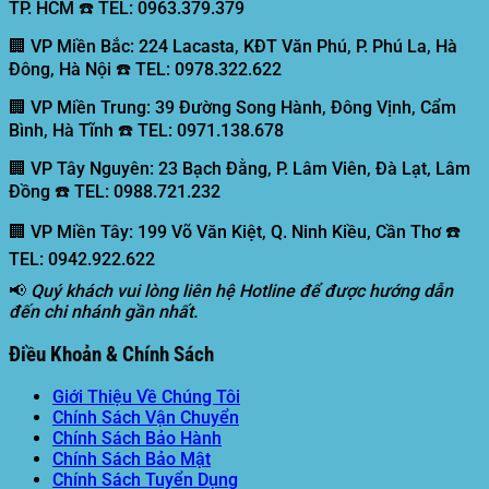
TP. HCM ☎️ TEL: 0963.379.379
🏢 VP Miền Bắc:
224 Lacasta, KĐT Văn Phú, P. Phú La, Hà
Đông, Hà Nội ☎️ TEL: 0978.322.622
🏢 VP Miền Trung:
39 Đường Song Hành, Đông Vịnh, Cẩm
Bình, Hà Tĩnh ☎️ TEL: 0971.138.678
🏢 VP Tây Nguyên:
23 Bạch Đằng, P. Lâm Viên, Đà Lạt, Lâm
Đồng ☎️ TEL: 0988.721.232
🏢 VP Miền Tây:
199 Võ Văn Kiệt, Q. Ninh Kiều, Cần Thơ ☎️
TEL: 0942.922.622
📢
Quý khách vui lòng liên hệ Hotline để được hướng dẫn
đến chi nhánh gần nhất.
Điều Khoản & Chính Sách
Giới Thiệu Về Chúng Tôi
Chính Sách Vận Chuyển
Chính Sách Bảo Hành
Chính Sách Bảo Mật
Chính Sách Tuyển Dụng