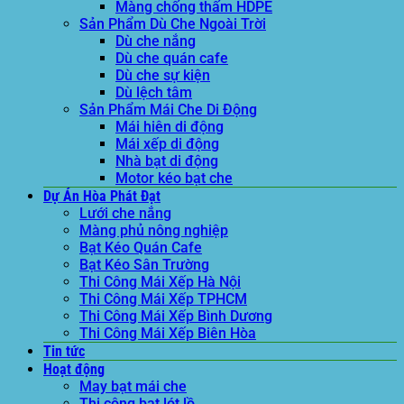
Màng chống thấm HDPE
Sản Phẩm Dù Che Ngoài Trời
Dù che nắng
Dù che quán cafe
Dù che sự kiện
Dù lệch tâm
Sản Phẩm Mái Che Di Động
Mái hiên di động
Mái xếp di động
Nhà bạt di động
Motor kéo bạt che
Dự Án Hòa Phát Đạt
Lưới che nắng
Màng phủ nông nghiệp
Bạt Kéo Quán Cafe
Bạt Kéo Sân Trường
Thi Công Mái Xếp Hà Nội
Thi Công Mái Xếp TPHCM
Thi Công Mái Xếp Bình Dương
Thi Công Mái Xếp Biên Hòa
Tin tức
Hoạt động
May bạt mái che
Thi công bạt lót lồ