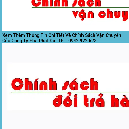
Xem Thêm Thông Tin Chi Tiết Về Chính Sách Vận Chuyển
Của Công Ty Hòa Phát Đạt
TEL: 0942.922.622