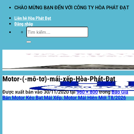
Bỏ
CHÀO MỪNG BẠN ĐẾN VỚI CÔNG TY HÒA PHÁT ĐẠT
qua
Liên hệ Hòa Phát Đạt
nội
Đăng nhập
dung
Tìm
kiếm:
Motor-(-mô-tơ)-mái-xếp-Hòa-Phát-Đạt
Được xuất bản vào
30/11/2020
tại
960 × 800
trong
Báo Giá
Bán Motor Kéo Bạt Mái Xếp, Motor Mái Hiên Mới T8/2026