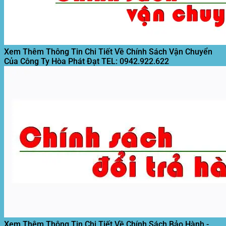
Xem Thêm Thông Tin Chi Tiết Về Chính Sách Vận Chuyển
Của Công Ty Hòa Phát Đạt
TEL: 0942.922.622
Xem Thêm Thông Tin Chi Tiết Về Chính Sách Bảo Hành -