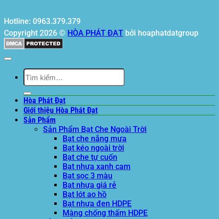
Hotline: 0963.379.379
Copyright 2026 ©
HÒA PHÁT ĐẠT
bởi hoaphatdatgroup
Tìm
kiếm:
Hòa Phát Đạt
Giới thiệu Hòa Phát Đạt
Sản Phẩm
Sản Phẩm Bạt Che Ngoài Trời
Bạt che nắng mưa
Bạt kéo ngoài trời
Bạt che tự cuốn
Bạt nhựa xanh cam
Bạt sọc 3 màu
Bạt nhựa giá rẻ
Bạt lót ao hồ
Bạt nhựa đen HDPE
Màng chống thấm HDPE