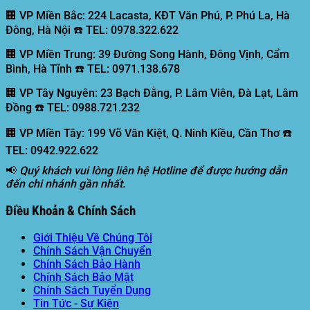
🏢 VP Miền Bắc:
224 Lacasta, KĐT Văn Phú, P. Phú La, Hà
Đông, Hà Nội ☎️ TEL: 0978.322.622
🏢 VP Miền Trung:
39 Đường Song Hành, Đông Vịnh, Cẩm
Bình, Hà Tĩnh ☎️ TEL: 0971.138.678
🏢 VP Tây Nguyên:
23 Bạch Đằng, P. Lâm Viên, Đà Lạt, Lâm
Đồng ☎️ TEL: 0988.721.232
🏢 VP Miền Tây:
199 Võ Văn Kiệt, Q. Ninh Kiều, Cần Thơ ☎️
TEL: 0942.922.622
📢
Quý khách vui lòng liên hệ Hotline để được hướng dẫn
đến chi nhánh gần nhất.
Điều Khoản & Chính Sách
Giới Thiệu Về Chúng Tôi
Chính Sách Vận Chuyển
Chính Sách Bảo Hành
Chính Sách Bảo Mật
Chính Sách Tuyển Dụng
Tin Tức - Sự Kiện