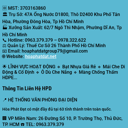
🆔
MST:
3703163860
🏛️
Trụ Sở:
47A Ống Nước D1800, Thô D2400 Khu Phố Tân
Hòa, Phường Đông Hòa, Tp Hồ Chí Minh
🏭
Xưởng Sản Xuất:
62/7 Ngô Thì Nhậm, Phường Dĩ An, Tp
Hồ Chí Minh
📞
Hotline:
0963.379.379 – 0978.322.622
⚖️
Quản Lý:
Thuế Cơ Sở 26 Thành Phố Hồ Chí Minh
📧
Email:
hoaphatdatgroup79@gmail.com
🌐
Website:
hoaphatdat.net
🌟
LĨNH VỰC HOẠT ĐỘNG
🔹 Bạt Nhựa Giá Rẻ 🔹 Mái Che Di
Động & Cố Định 🔹 Ô Dù Che Nắng 🔹 Màng Chống Thấm
HDPE...
Thông Tin Liên Hệ HPD
📍
HỆ THỐNG VĂN PHÒNG ĐẠI DIỆN
Hòa Phát Đạt có mặt đầy đủ tại 63 tỉnh thành trên toàn quốc.
🏢 VP Miền Nam:
26 Đường Số 10, P. Trường Thọ, Thủ Đức,
TP. HCM ☎️ TEL: 0963.379.379