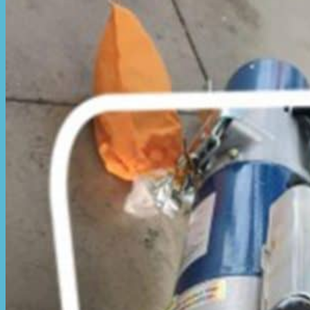
Hòa Phát Đạt
Giới thiệu Hòa Phát Đạt
Sản Phẩm
Sản Phẩm Bạt Che Ngoài Trời
Bạt che nắng mưa
Bạt kéo ngoài trời
Bạt che tự cuốn
Bạt nhựa xanh cam
Bạt sọc 3 màu
Bạt nhựa giá rẻ
Bạt lót ao hồ
Bạt nhựa đen HDPE
Màng chống thấm HDPE
Sản Phẩm Dù Che Ngoài Trời
Dù che nắng
Dù che quán cafe
Dù che sự kiện
Dù lệch tâm
Sản Phẩm Mái Che Di Động
Mái hiên di động
Mái xếp di động
Nhà bạt di động