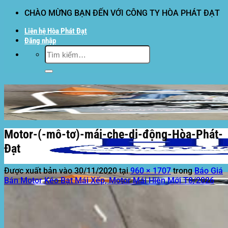
Bỏ
CHÀO MỪNG BẠN ĐẾN VỚI CÔNG TY HÒA PHÁT ĐẠT
qua
Liên hệ Hòa Phát Đạt
nội
Đăng nhập
dung
Tìm
kiếm:
Motor-(-mô-tơ)-mái-che-di-động-Hòa-Phát-
Đạt
Được xuất bản vào
30/11/2020
tại
960 × 1707
trong
Báo Giá
Bán Motor Kéo Bạt Mái Xếp, Motor Mái Hiên Mới T8/2026