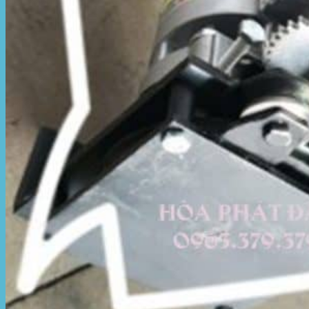
Motor kéo bạt che
Dự Án Hòa Phát Đạt
Lưới che nắng
Màng phủ nông nghiệp
Bạt Kéo Quán Cafe
Bạt Kéo Sân Trường
Thi Công Mái Xếp Hà Nội
Thi Công Mái Xếp TPHCM
Thi Công Mái Xếp Bình Dương
Thi Công Mái Xếp Biên Hòa
Tin tức
Hoạt động
May bạt mái che
Thi công bạt lót lồ
Thay bạt áo dù
Thay bạt mái che
Thi công mái tôn
Tuyển Dụng Hòa Phát Đạt
Liên hệ Hòa Phát Đạt
Tìm
kiếm: