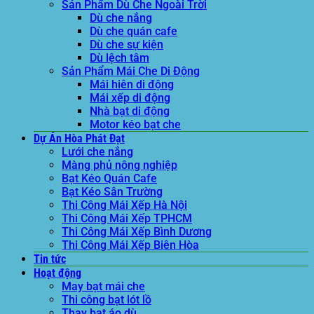
Sản Phẩm Dù Che Ngoài Trời
Dù che nắng
Dù che quán cafe
Dù che sự kiện
Dù lệch tâm
Sản Phẩm Mái Che Di Động
Mái hiên di động
Mái xếp di động
Nhà bạt di động
Motor kéo bạt che
Dự Án Hòa Phát Đạt
Lưới che nắng
Màng phủ nông nghiệp
Bạt Kéo Quán Cafe
Bạt Kéo Sân Trường
Thi Công Mái Xếp Hà Nội
Thi Công Mái Xếp TPHCM
Thi Công Mái Xếp Bình Dương
Thi Công Mái Xếp Biên Hòa
Tin tức
Hoạt động
May bạt mái che
Thi công bạt lót lồ
Thay bạt áo dù