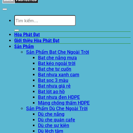
Tìm
kiếm:
Hòa Phát Đạt
Giới thiệu Hòa Phát Đạt
Sản Phẩm
Sản Phẩm Bạt Che Ngoài Trời
Bạt che nắng mưa
Bạt kéo ngoài trời
Bạt che tự cuốn
Bạt nhựa xanh cam
Bạt sọc 3 màu
Bạt nhựa giá rẻ
Bạt lót ao hồ
Bạt nhựa đen HDPE
Màng chống thấm HDPE
Sản Phẩm Dù Che Ngoài Trời
Dù che nắng
Dù che quán cafe
Dù che sự kiện
Dù lệch tâm