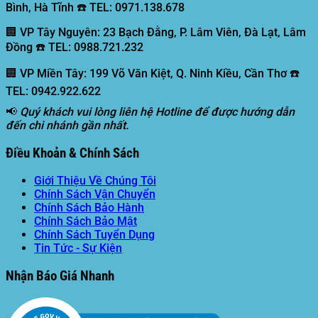
Bình, Hà Tĩnh ☎️ TEL: 0971.138.678
🏢 VP Tây Nguyên:
23 Bạch Đằng, P. Lâm Viên, Đà Lạt, Lâm
Đồng ☎️ TEL: 0988.721.232
🏢 VP Miền Tây:
199 Võ Văn Kiệt, Q. Ninh Kiều, Cần Thơ ☎️
TEL: 0942.922.622
📢
Quý khách vui lòng liên hệ Hotline để được hướng dẫn
đến chi nhánh gần nhất.
Điều Khoản & Chính Sách
Giới Thiệu Về Chúng Tôi
Chính Sách Vận Chuyển
Chính Sách Bảo Hành
Chính Sách Bảo Mật
Chính Sách Tuyển Dụng
Tin Tức - Sự Kiện
Nhận Báo Giá Nhanh