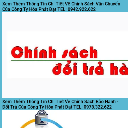
Xem Thêm Thông Tin Chi Tiết Về Chính Sách Vận Chuyển
Của Công Ty Hòa Phát Đạt
TEL: 0942.922.622
Xem Thêm Thông Tin Chi Tiết Về Chính Sách Bảo Hành -
Đổi Trả Của Công Ty Hòa Phát Đạt
TEL: 0978.322.622