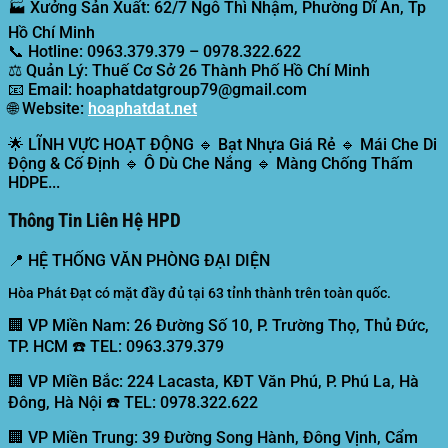
🏭
Xưởng Sản Xuất:
62/7 Ngô Thì Nhậm, Phường Dĩ An, Tp
Hồ Chí Minh
📞
Hotline:
0963.379.379 – 0978.322.622
⚖️
Quản Lý:
Thuế Cơ Sở 26 Thành Phố Hồ Chí Minh
📧
Email:
hoaphatdatgroup79@gmail.com
🌐
Website:
hoaphatdat.net
🌟
LĨNH VỰC HOẠT ĐỘNG
🔹 Bạt Nhựa Giá Rẻ 🔹 Mái Che Di
Động & Cố Định 🔹 Ô Dù Che Nắng 🔹 Màng Chống Thấm
HDPE...
Thông Tin Liên Hệ HPD
📍
HỆ THỐNG VĂN PHÒNG ĐẠI DIỆN
Hòa Phát Đạt có mặt đầy đủ tại 63 tỉnh thành trên toàn quốc.
🏢 VP Miền Nam:
26 Đường Số 10, P. Trường Thọ, Thủ Đức,
TP. HCM ☎️ TEL: 0963.379.379
🏢 VP Miền Bắc:
224 Lacasta, KĐT Văn Phú, P. Phú La, Hà
Đông, Hà Nội ☎️ TEL: 0978.322.622
🏢 VP Miền Trung:
39 Đường Song Hành, Đông Vịnh, Cẩm