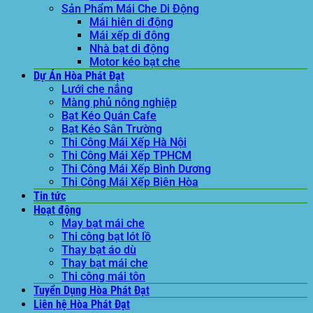
Sản Phẩm Mái Che Di Động
Mái hiên di động
Mái xếp di động
Nhà bạt di động
Motor kéo bạt che
Dự Án Hòa Phát Đạt
Lưới che nắng
Màng phủ nông nghiệp
Bạt Kéo Quán Cafe
Bạt Kéo Sân Trường
Thi Công Mái Xếp Hà Nội
Thi Công Mái Xếp TPHCM
Thi Công Mái Xếp Bình Dương
Thi Công Mái Xếp Biên Hòa
Tin tức
Hoạt động
May bạt mái che
Thi công bạt lót lồ
Thay bạt áo dù
Thay bạt mái che
Thi công mái tôn
Tuyển Dụng Hòa Phát Đạt
Liên hệ Hòa Phát Đạt