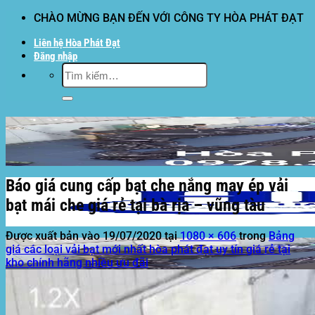
Bỏ
CHÀO MỪNG BẠN ĐẾN VỚI CÔNG TY HÒA PHÁT ĐẠT
qua
Liên hệ Hòa Phát Đạt
nội
Đăng nhập
dung
Tìm
kiếm:
Báo giá cung cấp bạt che nắng may ép vải
bạt mái che giá rẻ tại bà rịa – vũng tàu
Được xuất bản vào
19/07/2020
tại
1080 × 606
trong
Bảng
giá các loại vải bạt mới nhất hòa phát đạt uy tín giá rẻ tại
kho chính hãng nhiều ưu đãi