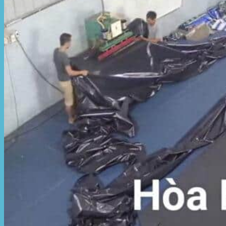
Hòa Phát Đạt
Giới thiệu Hòa Phát Đạt
Sản Phẩm
Sản Phẩm Bạt Che Ngoài Trời
Bạt che nắng mưa
Bạt kéo ngoài trời
Bạt che tự cuốn
Bạt nhựa xanh cam
Bạt sọc 3 màu
Bạt nhựa giá rẻ
Bạt lót ao hồ
Bạt nhựa đen HDPE
Màng chống thấm HDPE
Sản Phẩm Dù Che Ngoài Trời
Dù che nắng
Dù che quán cafe
Dù che sự kiện
Dù lệch tâm
Sản Phẩm Mái Che Di Động
Mái hiên di động
Mái xếp di động
Nhà bạt di động