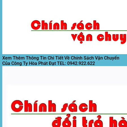
Rẻ
Thước
Sản
Bạt
Liệu
Uy
Yêu
Giá
Xanh
Xây
Tín
Cầu
Rẻ
Cam
Dựng
Chất
Uy
Số
Che
Kho
Lượng
Tín
1
Thủy
Bãi
Nhất
Giá
Tại
Sản
Tại
Rẻ
Vĩnh
Rẻ
Tuyên
Tại
Long
Siêu
Quang
Kho
Uy
Bền
Uy
Tín
Tại
Tín
Chính
Trà
Giá
Xem Thêm Thông Tin Chi Tiết Về Chính Sách Vận Chuyển
Hãng
Vinh
Rẻ
Của Công Ty Hòa Phát Đạt
TEL: 0942.922.622
Uy
Tín
Chất
Lượng
Nhất