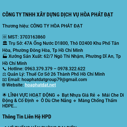
CÔNG TY TNHH XÂY DỰNG DỊCH VỤ HÒA PHÁT ĐẠT
Thương hiệu: CÔNG TY HÒA PHÁT ĐẠT
🆔
MST:
3703163860
🏛️
Trụ Sở:
47A Ống Nước D1800, Thô D2400 Khu Phố Tân
Hòa, Phường Đông Hòa, Tp Hồ Chí Minh
🏭
Xưởng Sản Xuất:
62/7 Ngô Thì Nhậm, Phường Dĩ An, Tp
Hồ Chí Minh
📞
Hotline:
0963.379.379 – 0978.322.622
⚖️
Quản Lý:
Thuế Cơ Sở 26 Thành Phố Hồ Chí Minh
📧
Email:
hoaphatdatgroup79@gmail.com
🌐
Website:
hoaphatdat.net
🌟
LĨNH VỰC HOẠT ĐỘNG
🔹 Bạt Nhựa Giá Rẻ 🔹 Mái Che Di
Động & Cố Định 🔹 Ô Dù Che Nắng 🔹 Màng Chống Thấm
HDPE...
Thông Tin Liên Hệ HPD