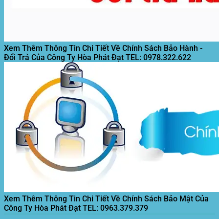
Xem Thêm Thông Tin Chi Tiết Về Chính Sách Bảo Hành -
Đổi Trả Của Công Ty Hòa Phát Đạt
TEL: 0978.322.622
Xem Thêm Thông Tin Chi Tiết Về Chính Sách Bảo Mật Của
Công Ty Hòa Phát Đạt
TEL: 0963.379.379