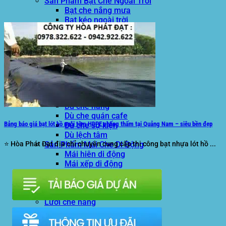
Sản Phẩm Bạt Che Ngoài Trời
Bạt che nắng mưa
Bạt kéo ngoài trời
Bạt che tự cuốn
Bạt nhựa xanh cam
Bạt sọc 3 màu
Bạt nhựa giá rẻ
Bạt lót ao hồ
Bạt nhựa đen HDPE
Màng chống thấm HDPE
Sản Phẩm Dù Che Ngoài Trời
Dù che nắng
Dù che quán cafe
Bảng báo giá bạt lót hồ nuôi tôm HDPE chống thấm tại Quảng Nam – siêu bền đẹp
Dù che sự kiện
Dù lệch tâm
Sản Phẩm Mái Che Di Động
⭐ Hòa Phát Đạt địa chỉ chuyên cung cấp thi công bạt nhựa lót hồ ...
Mái hiên di động
Mái xếp di động
Nhà bạt di động
Motor kéo bạt che
Dự Án Hòa Phát Đạt
Lưới che nắng
Màng phủ nông nghiệp
Bạt Kéo Quán Cafe