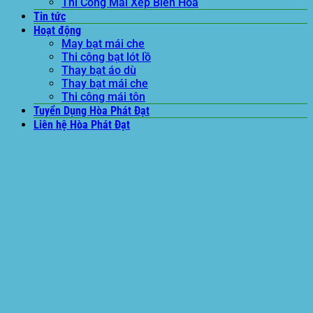
Thi Công Mái Xếp Biên Hòa
Tin tức
Hoạt động
May bạt mái che
Thi công bạt lót lồ
Thay bạt áo dù
Thay bạt mái che
Thi công mái tôn
Tuyển Dụng Hòa Phát Đạt
Liên hệ Hòa Phát Đạt