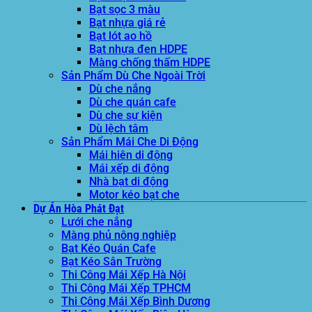
Bạt sọc 3 màu
Bạt nhựa giá rẻ
Bạt lót ao hồ
Bạt nhựa đen HDPE
Màng chống thấm HDPE
Sản Phẩm Dù Che Ngoài Trời
Dù che nắng
Dù che quán cafe
Dù che sự kiện
Dù lệch tâm
Sản Phẩm Mái Che Di Động
Mái hiên di động
Mái xếp di động
Nhà bạt di động
Motor kéo bạt che
Dự Án Hòa Phát Đạt
Lưới che nắng
Màng phủ nông nghiệp
Bạt Kéo Quán Cafe
Bạt Kéo Sân Trường
Thi Công Mái Xếp Hà Nội
Thi Công Mái Xếp TPHCM
Thi Công Mái Xếp Bình Dương