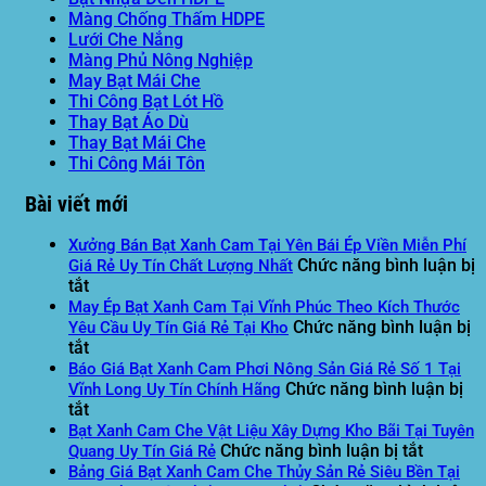
Màng Chống Thấm HDPE
Lưới Che Nắng
Màng Phủ Nông Nghiệp
May Bạt Mái Che
Thi Công Bạt Lót Hồ
Thay Bạt Áo Dù
Thay Bạt Mái Che
Thi Công Mái Tôn
Bài viết mới
Xưởng Bán Bạt Xanh Cam Tại Yên Bái Ép Viền Miễn Phí
Chức năng bình luận bị
Giá Rẻ Uy Tín Chất Lượng Nhất
ở
tắt
Xưởng
May Ép Bạt Xanh Cam Tại Vĩnh Phúc Theo Kích Thước
Bán
Chức năng bình luận bị
Yêu Cầu Uy Tín Giá Rẻ Tại Kho
Bạt
ở
tắt
Xanh
May
Báo Giá Bạt Xanh Cam Phơi Nông Sản Giá Rẻ Số 1 Tại
Cam
Ép
Chức năng bình luận bị
Vĩnh Long Uy Tín Chính Hãng
Tại
Bạt
ở
tắt
Yên
Xanh
Báo
Bạt Xanh Cam Che Vật Liệu Xây Dựng Kho Bãi Tại Tuyên
Bái
Cam
Giá
ở
Chức năng bình luận bị tắt
Quang Uy Tín Giá Rẻ
Ép
Tại
Bạt
Bạt
Bảng Giá Bạt Xanh Cam Che Thủy Sản Rẻ Siêu Bền Tại