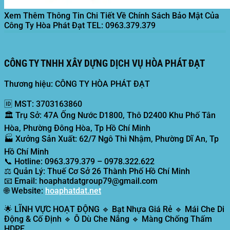
Xem Thêm Thông Tin Chi Tiết Về Chính Sách Bảo Mật Của
Công Ty Hòa Phát Đạt
TEL: 0963.379.379
CÔNG TY TNHH XÂY DỰNG DỊCH VỤ HÒA PHÁT ĐẠT
Thương hiệu: CÔNG TY HÒA PHÁT ĐẠT
🆔
MST:
3703163860
🏛️
Trụ Sở:
47A Ống Nước D1800, Thô D2400 Khu Phố Tân
Hòa, Phường Đông Hòa, Tp Hồ Chí Minh
🏭
Xưởng Sản Xuất:
62/7 Ngô Thì Nhậm, Phường Dĩ An, Tp
Hồ Chí Minh
📞
Hotline:
0963.379.379 – 0978.322.622
⚖️
Quản Lý:
Thuế Cơ Sở 26 Thành Phố Hồ Chí Minh
📧
Email:
hoaphatdatgroup79@gmail.com
🌐
Website:
hoaphatdat.net
🌟
LĨNH VỰC HOẠT ĐỘNG
🔹 Bạt Nhựa Giá Rẻ 🔹 Mái Che Di
Động & Cố Định 🔹 Ô Dù Che Nắng 🔹 Màng Chống Thấm
HDPE...