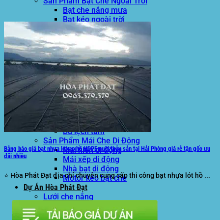
Sản Phẩm Bạt Che Ngoài Trời
Bạt che nắng mưa
Bạt kéo ngoài trời
Bạt che tự cuốn
Bạt nhựa xanh cam
Bạt sọc 3 màu
Bạt nhựa giá rẻ
Bạt lót ao hồ
Bạt nhựa đen HDPE
Màng chống thấm HDPE
Sản Phẩm Dù Che Ngoài Trời
Dù che nắng
Dù che quán cafe
Dù che sự kiện
Dù lệch tâm
Sản Phẩm Mái Che Di Động
Bảng báo giá bạt nhựa lót ao hồ HDPE nuôi thủy sản tại Hải Phòng giá rẻ tận gốc ưu
Mái hiên di động
đãi nhiều
Mái xếp di động
Nhà bạt di động
⭐ Hòa Phát Đạt địa chỉ chuyên cung cấp thi công bạt nhựa lót hồ ...
Motor kéo bạt che
Dự Án Hòa Phát Đạt
Lưới che nắng
Màng phủ nông nghiệp
Bạt Kéo Quán Cafe