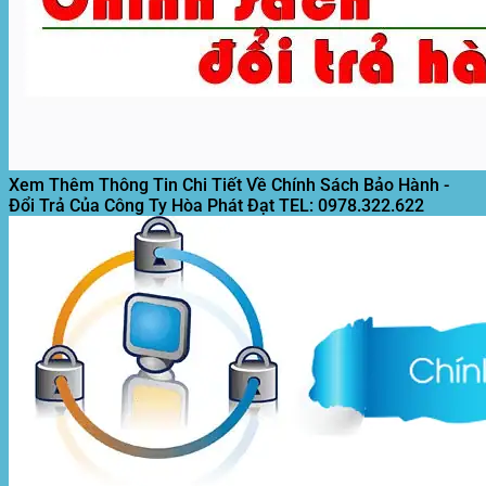
Xem Thêm Thông Tin Chi Tiết Về Chính Sách Bảo Hành -
Đổi Trả Của Công Ty Hòa Phát Đạt
TEL: 0978.322.622