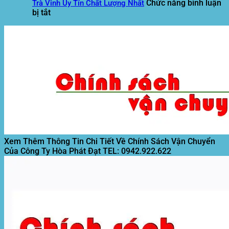
Viền
Vĩnh
Xanh
Xanh
Chức năng bình luận
Trà Vinh Uy Tín Chất Lượng Nhất
Miễn
Phúc
Cam
ở
Cam
bị tắt
Phí
Theo
Phơi
Bảng
Che
Giá
Kích
Nông
Giá
Vật
Rẻ
Thước
Sản
Bạt
Liệu
Uy
Yêu
Giá
Xanh
Xây
Tín
Cầu
Rẻ
Cam
Dựng
Chất
Uy
Số
Che
Kho
Lượng
Tín
1
Thủy
Bãi
Nhất
Giá
Tại
Sản
Tại
Rẻ
Vĩnh
Rẻ
Tuyên
Tại
Long
Siêu
Quang
Kho
Uy
Bền
Uy
Tín
Tại
Tín
Chính
Trà
Giá
Xem Thêm Thông Tin Chi Tiết Về Chính Sách Vận Chuyển
Hãng
Vinh
Rẻ
Của Công Ty Hòa Phát Đạt
TEL: 0942.922.622
Uy
Tín
Chất
Lượng
Nhất