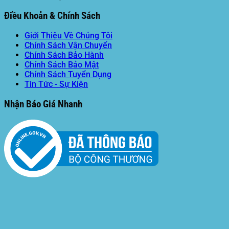
Điều Khoản & Chính Sách
Giới Thiệu Về Chúng Tôi
Chính Sách Vận Chuyển
Chính Sách Bảo Hành
Chính Sách Bảo Mật
Chính Sách Tuyển Dụng
Tin Tức - Sự Kiện
Nhận Báo Giá Nhanh