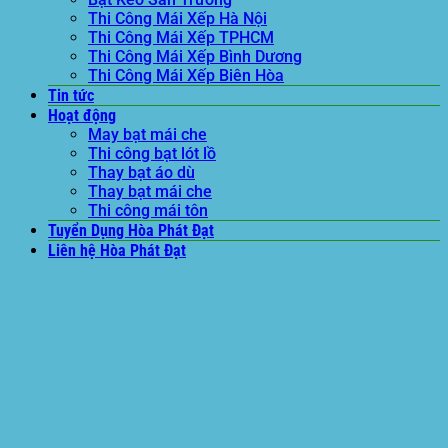
Thi Công Mái Xếp Hà Nội
Thi Công Mái Xếp TPHCM
Thi Công Mái Xếp Bình Dương
Thi Công Mái Xếp Biên Hòa
Tin tức
Hoạt động
May bạt mái che
Thi công bạt lót lồ
Thay bạt áo dù
Thay bạt mái che
Thi công mái tôn
Tuyển Dụng Hòa Phát Đạt
Liên hệ Hòa Phát Đạt