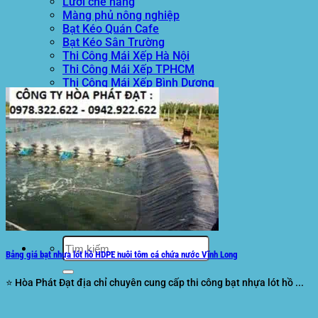
Lưới che nắng
Màng phủ nông nghiệp
Bạt Kéo Quán Cafe
Bạt Kéo Sân Trường
Thi Công Mái Xếp Hà Nội
Thi Công Mái Xếp TPHCM
Thi Công Mái Xếp Bình Dương
Thi Công Mái Xếp Biên Hòa
Tin tức
Hoạt động
May bạt mái che
Thi công bạt lót lồ
Thay bạt áo dù
Thay bạt mái che
Thi công mái tôn
Tuyển Dụng Hòa Phát Đạt
Liên hệ Hòa Phát Đạt
Tìm
kiếm:
Bảng giá bạt nhựa lót hồ HDPE nuôi tôm cá chứa nước Vĩnh Long
⭐ Hòa Phát Đạt địa chỉ chuyên cung cấp thi công bạt nhựa lót hồ ...