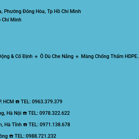
, Phường Đông Hòa, Tp Hồ Chí Minh
 Chí Minh
 Động & Cố Định 🔹 Ô Dù Che Nắng 🔹 Màng Chống Thấm HDPE..
P. HCM ☎️ TEL: 0963.379.379
g, Hà Nội ☎️ TEL: 0978.322.622
, Hà Tĩnh ☎️ TEL: 0971.138.678
ồng ☎️ TEL: 0988.721.232