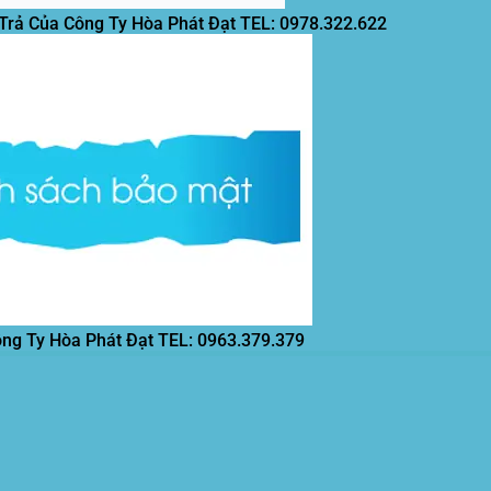
 Trả Của Công Ty Hòa Phát Đạt
TEL: 0978.322.622
ông Ty Hòa Phát Đạt
TEL: 0963.379.379