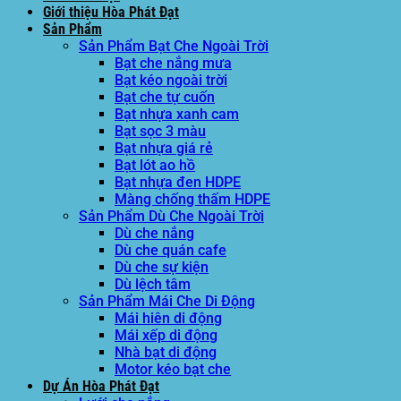
Giới thiệu Hòa Phát Đạt
Sản Phẩm
Sản Phẩm Bạt Che Ngoài Trời
Bạt che nắng mưa
Bạt kéo ngoài trời
Bạt che tự cuốn
Bạt nhựa xanh cam
Bạt sọc 3 màu
Bạt nhựa giá rẻ
Bạt lót ao hồ
Bạt nhựa đen HDPE
Màng chống thấm HDPE
Sản Phẩm Dù Che Ngoài Trời
Dù che nắng
Dù che quán cafe
Dù che sự kiện
Dù lệch tâm
Sản Phẩm Mái Che Di Động
Mái hiên di động
Mái xếp di động
Nhà bạt di động
Motor kéo bạt che
Dự Án Hòa Phát Đạt