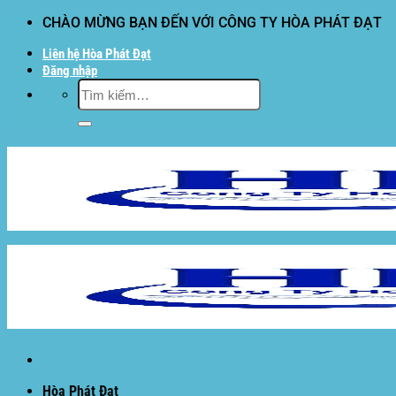
Bỏ
CHÀO MỪNG BẠN ĐẾN VỚI CÔNG TY HÒA PHÁT ĐẠT
qua
Liên hệ Hòa Phát Đạt
nội
Đăng nhập
dung
Tìm
kiếm:
Hòa Phát Đạt