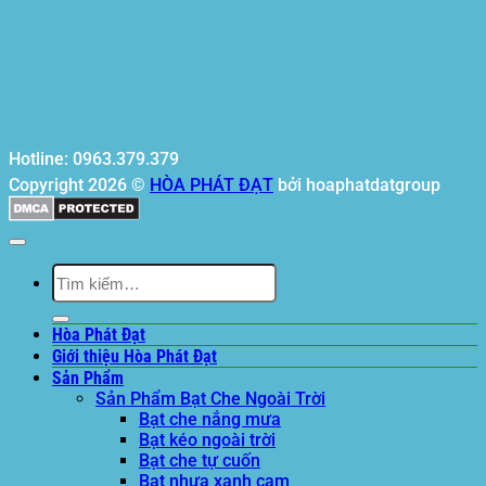
Hotline: 0963.379.379
Copyright 2026 ©
HÒA PHÁT ĐẠT
bởi hoaphatdatgroup
Tìm
kiếm:
Hòa Phát Đạt
Giới thiệu Hòa Phát Đạt
Sản Phẩm
Sản Phẩm Bạt Che Ngoài Trời
Bạt che nắng mưa
Bạt kéo ngoài trời
Bạt che tự cuốn
Bạt nhựa xanh cam