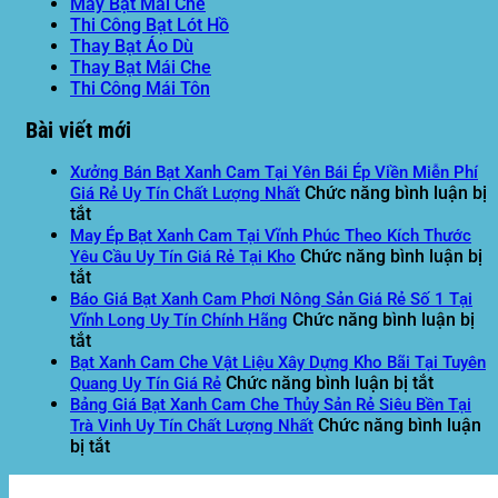
May Bạt Mái Che
Thi Công Bạt Lót Hồ
Thay Bạt Áo Dù
Thay Bạt Mái Che
Thi Công Mái Tôn
Bài viết mới
Xưởng Bán Bạt Xanh Cam Tại Yên Bái Ép Viền Miễn Phí
Chức năng bình luận bị
Giá Rẻ Uy Tín Chất Lượng Nhất
ở
tắt
Xưởng
May Ép Bạt Xanh Cam Tại Vĩnh Phúc Theo Kích Thước
Bán
Chức năng bình luận bị
Yêu Cầu Uy Tín Giá Rẻ Tại Kho
Bạt
ở
tắt
Xanh
May
Báo Giá Bạt Xanh Cam Phơi Nông Sản Giá Rẻ Số 1 Tại
Cam
Ép
Chức năng bình luận bị
Vĩnh Long Uy Tín Chính Hãng
Tại
Bạt
ở
tắt
Yên
Xanh
Báo
Bạt Xanh Cam Che Vật Liệu Xây Dựng Kho Bãi Tại Tuyên
Bái
Cam
Giá
ở
Chức năng bình luận bị tắt
Quang Uy Tín Giá Rẻ
Ép
Tại
Bạt
Bạt
Bảng Giá Bạt Xanh Cam Che Thủy Sản Rẻ Siêu Bền Tại
Viền
Vĩnh
Xanh
Xanh
Chức năng bình luận
Trà Vinh Uy Tín Chất Lượng Nhất
Miễn
Phúc
Cam
ở
Cam
bị tắt
Phí
Theo
Phơi
Bảng
Che
Giá
Kích
Nông
Giá
Vật