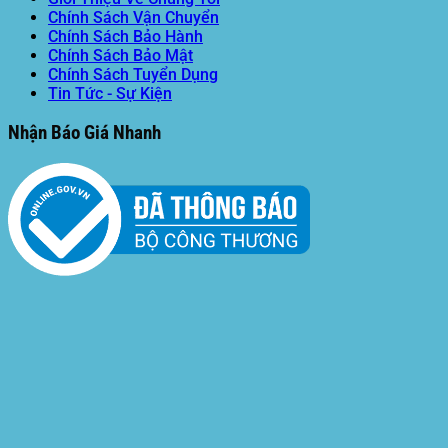
Chính Sách Vận Chuyển
Chính Sách Bảo Hành
Chính Sách Bảo Mật
Chính Sách Tuyển Dụng
Tin Tức - Sự Kiện
Nhận Báo Giá Nhanh