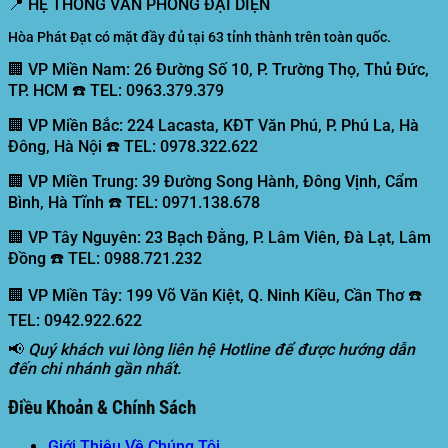
📍
HỆ THỐNG VĂN PHÒNG ĐẠI DIỆN
Hòa Phát Đạt có mặt đầy đủ tại 63 tỉnh thành trên toàn quốc.
🏢 VP Miền Nam:
26 Đường Số 10, P. Trường Thọ, Thủ Đức,
TP. HCM ☎️ TEL: 0963.379.379
🏢 VP Miền Bắc:
224 Lacasta, KĐT Văn Phú, P. Phú La, Hà
Đông, Hà Nội ☎️ TEL: 0978.322.622
🏢 VP Miền Trung:
39 Đường Song Hành, Đông Vịnh, Cẩm
Bình, Hà Tĩnh ☎️ TEL: 0971.138.678
🏢 VP Tây Nguyên:
23 Bạch Đằng, P. Lâm Viên, Đà Lạt, Lâm
Đồng ☎️ TEL: 0988.721.232
🏢 VP Miền Tây:
199 Võ Văn Kiệt, Q. Ninh Kiều, Cần Thơ ☎️
TEL: 0942.922.622
📢
Quý khách vui lòng liên hệ Hotline để được hướng dẫn
đến chi nhánh gần nhất.
Điều Khoản & Chính Sách
Giới Thiệu Về Chúng Tôi