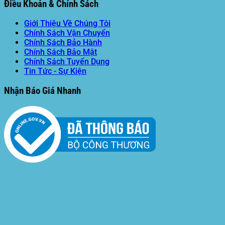
Điều Khoản & Chính Sách
Giới Thiệu Về Chúng Tôi
Chính Sách Vận Chuyển
Chính Sách Bảo Hành
Chính Sách Bảo Mật
Chính Sách Tuyển Dụng
Tin Tức - Sự Kiện
Nhận Báo Giá Nhanh