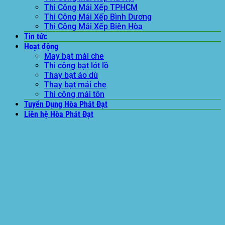
Thi Công Mái Xếp TPHCM
Thi Công Mái Xếp Bình Dương
Thi Công Mái Xếp Biên Hòa
Tin tức
Hoạt động
May bạt mái che
Thi công bạt lót lồ
Thay bạt áo dù
Thay bạt mái che
Thi công mái tôn
Tuyển Dụng Hòa Phát Đạt
Liên hệ Hòa Phát Đạt