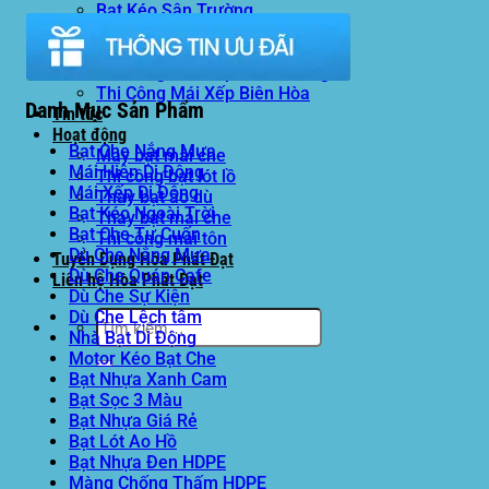
Bạt Kéo Sân Trường
Thi Công Mái Xếp Hà Nội
Thi Công Mái Xếp TPHCM
Thi Công Mái Xếp Bình Dương
Thi Công Mái Xếp Biên Hòa
Danh Mục Sản Phẩm
Tin tức
Hoạt động
Bạt Che Nắng Mưa
May bạt mái che
Mái Hiên Di Động
Thi công bạt lót lồ
Mái Xếp Di Động
Thay bạt áo dù
Bạt Kéo Ngoài Trời
Thay bạt mái che
Bạt Che Tự Cuốn
Thi công mái tôn
Dù Che Nắng Mưa
Tuyển Dụng Hòa Phát Đạt
Dù Che Quán Cafe
Liên hệ Hòa Phát Đạt
Dù Che Sự Kiện
Tìm
Dù Che Lệch tâm
kiếm:
Nhà Bạt Di Động
Motor Kéo Bạt Che
Bạt Nhựa Xanh Cam
Bạt Sọc 3 Màu
Bạt Nhựa Giá Rẻ
Bạt Lót Ao Hồ
Bạt Nhựa Đen HDPE
Màng Chống Thấm HDPE