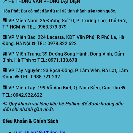
📍
HỆ THỐNG VĂN PHÒNG ĐẠI DIỆN
Hòa Phát Đạt có mặt đầy đủ tại 63 tỉnh thành trên toàn quốc.
🏢 VP Miền Nam:
26 Đường Số 10, P. Trường Thọ, Thủ Đức,
TP. HCM ☎️ TEL: 0963.379.379
🏢 VP Miền Bắc:
224 Lacasta, KĐT Văn Phú, P. Phú La, Hà
Đông, Hà Nội ☎️ TEL: 0978.322.622
🏢 VP Miền Trung:
39 Đường Song Hành, Đông Vịnh, Cẩm
Bình, Hà Tĩnh ☎️ TEL: 0971.138.678
🏢 VP Tây Nguyên:
23 Bạch Đằng, P. Lâm Viên, Đà Lạt, Lâm
Đồng ☎️ TEL: 0988.721.232
🏢 VP Miền Tây:
199 Võ Văn Kiệt, Q. Ninh Kiều, Cần Thơ ☎️
TEL: 0942.922.622
📢
Quý khách vui lòng liên hệ Hotline để được hướng dẫn
đến chi nhánh gần nhất.
Điều Khoản & Chính Sách
Giới Thiệu Về Chúng Tôi