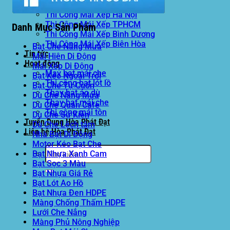
Bạt Kéo Sân Trường
Thi Công Mái Xếp Hà Nội
Thi Công Mái Xếp TPHCM
Danh Mục Sản Phẩm
Thi Công Mái Xếp Bình Dương
Thi Công Mái Xếp Biên Hòa
Bạt Che Nắng Mưa
Tin tức
Mái Hiên Di Động
Hoạt động
Mái Xếp Di Động
May bạt mái che
Bạt Kéo Ngoài Trời
Thi công bạt lót lồ
Bạt Che Tự Cuốn
Thay bạt áo dù
Dù Che Nắng Mưa
Thay bạt mái che
Dù Che Quán Cafe
Thi công mái tôn
Dù Che Sự Kiện
Tuyển Dụng Hòa Phát Đạt
Dù Che Lệch tâm
Liên hệ Hòa Phát Đạt
Nhà Bạt Di Động
Motor Kéo Bạt Che
Tìm
Bạt Nhựa Xanh Cam
kiếm:
Bạt Sọc 3 Màu
Bạt Nhựa Giá Rẻ
Bạt Lót Ao Hồ
Bạt Nhựa Đen HDPE
Màng Chống Thấm HDPE
Lưới Che Nắng
Màng Phủ Nông Nghiệp