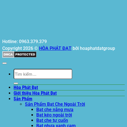
Hotline: 0963.379.379
Copyright 2026 ©
HÒA PHÁT ĐẠT
bởi hoaphatdatgroup
Tìm
kiếm:
Hòa Phát Đạt
Giới thiệu Hòa Phát Đạt
Sản Phẩm
Sản Phẩm Bạt Che Ngoài Trời
Bạt che nắng mưa
Bạt kéo ngoài trời
Bạt che tự cuốn
Bạt nhựa xanh cam