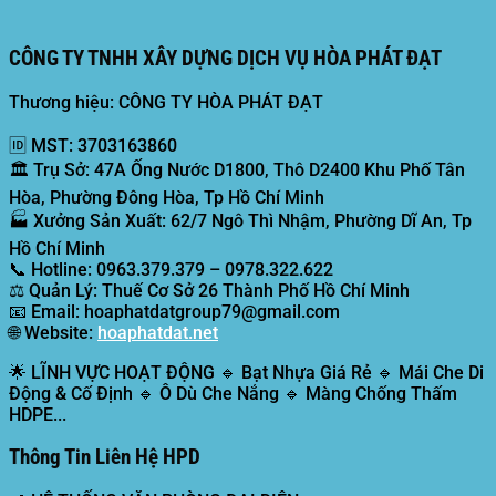
CÔNG TY TNHH XÂY DỰNG DỊCH VỤ HÒA PHÁT ĐẠT
Thương hiệu: CÔNG TY HÒA PHÁT ĐẠT
🆔
MST:
3703163860
🏛️
Trụ Sở:
47A Ống Nước D1800, Thô D2400 Khu Phố Tân
Hòa, Phường Đông Hòa, Tp Hồ Chí Minh
🏭
Xưởng Sản Xuất:
62/7 Ngô Thì Nhậm, Phường Dĩ An, Tp
Hồ Chí Minh
📞
Hotline:
0963.379.379 – 0978.322.622
⚖️
Quản Lý:
Thuế Cơ Sở 26 Thành Phố Hồ Chí Minh
📧
Email:
hoaphatdatgroup79@gmail.com
🌐
Website:
hoaphatdat.net
🌟
LĨNH VỰC HOẠT ĐỘNG
🔹 Bạt Nhựa Giá Rẻ 🔹 Mái Che Di
Động & Cố Định 🔹 Ô Dù Che Nắng 🔹 Màng Chống Thấm
HDPE...
Thông Tin Liên Hệ HPD