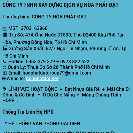
CÔNG TY TNHH XÂY DỰNG DỊCH VỤ HÒA PHÁT ĐẠT
Thương hiệu: CÔNG TY HÒA PHÁT ĐẠT
🆔
MST:
3703163860
🏛️
Trụ Sở:
47A Ống Nước D1800, Thô D2400 Khu Phố Tân
Hòa, Phường Đông Hòa, Tp Hồ Chí Minh
🏭
Xưởng Sản Xuất:
62/7 Ngô Thì Nhậm, Phường Dĩ An, Tp
Hồ Chí Minh
📞
Hotline:
0963.379.379 – 0978.322.622
⚖️
Quản Lý:
Thuế Cơ Sở 26 Thành Phố Hồ Chí Minh
📧
Email:
hoaphatdatgroup79@gmail.com
🌐
Website:
hoaphatdat.net
🌟
LĨNH VỰC HOẠT ĐỘNG
🔹 Bạt Nhựa Giá Rẻ 🔹 Mái Che Di
Động & Cố Định 🔹 Ô Dù Che Nắng 🔹 Màng Chống Thấm
HDPE...
Thông Tin Liên Hệ HPD
📍
HỆ THỐNG VĂN PHÒNG ĐẠI DIỆN