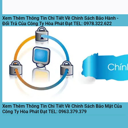
Xem Thêm Thông Tin Chi Tiết Về Chính Sách Bảo Hành -
Đổi Trả Của Công Ty Hòa Phát Đạt
TEL: 0978.322.622
Xem Thêm Thông Tin Chi Tiết Về Chính Sách Bảo Mật Của
Công Ty Hòa Phát Đạt
TEL: 0963.379.379