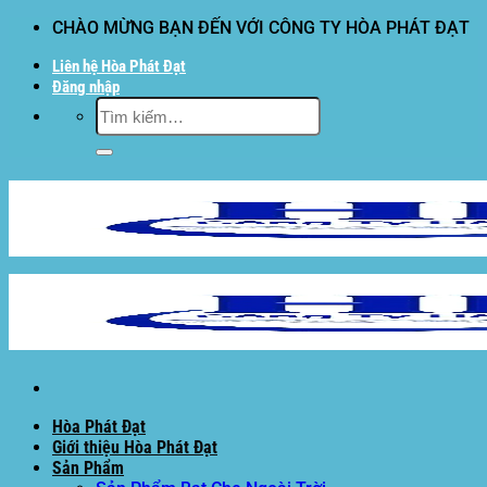
Bỏ
CHÀO MỪNG BẠN ĐẾN VỚI CÔNG TY HÒA PHÁT ĐẠT
qua
Liên hệ Hòa Phát Đạt
nội
Đăng nhập
dung
Tìm
kiếm:
Hòa Phát Đạt
Giới thiệu Hòa Phát Đạt
Sản Phẩm