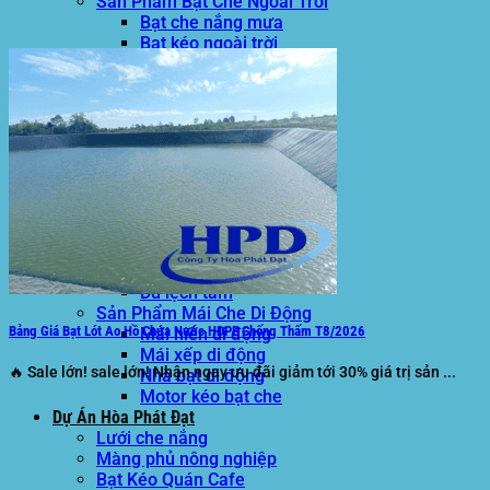
Sản Phẩm Bạt Che Ngoài Trời
Bạt che nắng mưa
Bạt kéo ngoài trời
Bạt che tự cuốn
Bạt nhựa xanh cam
Bạt sọc 3 màu
Bạt nhựa giá rẻ
Bạt lót ao hồ
Bạt nhựa đen HDPE
Màng chống thấm HDPE
Sản Phẩm Dù Che Ngoài Trời
Dù che nắng
Dù che quán cafe
Dù che sự kiện
Dù lệch tâm
Sản Phẩm Mái Che Di Động
Bảng Giá Bạt Lót Ao Hồ Chứa Nước HDPE Chống Thấm T8/2026
Mái hiên di động
Mái xếp di động
🔥 Sale lớn! sale lớn! Nhận ngay ưu đãi giảm tới 30% giá trị sản ...
Nhà bạt di động
Motor kéo bạt che
Dự Án Hòa Phát Đạt
Lưới che nắng
Màng phủ nông nghiệp
Bạt Kéo Quán Cafe