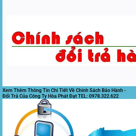
Tín
Chất
Lượng
Nhất
Xem Thêm Thông Tin Chi Tiết Về Chính Sách Bảo Hành -
Đổi Trả Của Công Ty Hòa Phát Đạt
TEL: 0978.322.622