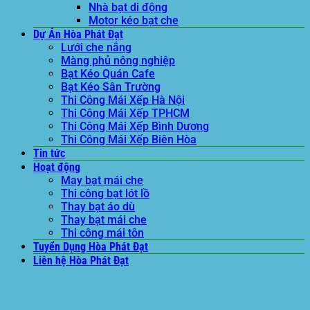
Nhà bạt di động
Motor kéo bạt che
Dự Án Hòa Phát Đạt
Lưới che nắng
Màng phủ nông nghiệp
Bạt Kéo Quán Cafe
Bạt Kéo Sân Trường
Thi Công Mái Xếp Hà Nội
Thi Công Mái Xếp TPHCM
Thi Công Mái Xếp Bình Dương
Thi Công Mái Xếp Biên Hòa
Tin tức
Hoạt động
May bạt mái che
Thi công bạt lót lồ
Thay bạt áo dù
Thay bạt mái che
Thi công mái tôn
Tuyển Dụng Hòa Phát Đạt
Liên hệ Hòa Phát Đạt