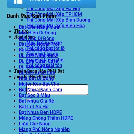
Bạt Kéo Sân Trường
Thi Công Mái Xếp Hà Nội
Thi Công Mái Xếp TPHCM
Danh Mục Sản Phẩm
Thi Công Mái Xếp Bình Dương
Thi Công Mái Xếp Biên Hòa
Bạt Che Nắng Mưa
Tin tức
Mái Hiên Di Động
Hoạt động
Mái Xếp Di Động
May bạt mái che
Bạt Kéo Ngoài Trời
Thi công bạt lót lồ
Bạt Che Tự Cuốn
Thay bạt áo dù
Dù Che Nắng Mưa
Thay bạt mái che
Dù Che Quán Cafe
Thi công mái tôn
Dù Che Sự Kiện
Tuyển Dụng Hòa Phát Đạt
Dù Che Lệch tâm
Liên hệ Hòa Phát Đạt
Nhà Bạt Di Động
Motor Kéo Bạt Che
Tìm
Bạt Nhựa Xanh Cam
kiếm:
Bạt Sọc 3 Màu
Bạt Nhựa Giá Rẻ
Bạt Lót Ao Hồ
Bạt Nhựa Đen HDPE
Màng Chống Thấm HDPE
Lưới Che Nắng
Màng Phủ Nông Nghiệp