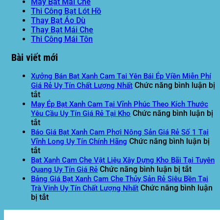
May Bạt Mái Che
Thi Công Bạt Lót Hồ
Thay Bạt Áo Dù
Thay Bạt Mái Che
Thi Công Mái Tôn
Bài viết mới
Xưởng Bán Bạt Xanh Cam Tại Yên Bái Ép Viền Miễn Phí
Chức năng bình luận bị
Giá Rẻ Uy Tín Chất Lượng Nhất
ở
tắt
Xưởng
May Ép Bạt Xanh Cam Tại Vĩnh Phúc Theo Kích Thước
Bán
Chức năng bình luận bị
Yêu Cầu Uy Tín Giá Rẻ Tại Kho
Bạt
ở
tắt
Xanh
May
Báo Giá Bạt Xanh Cam Phơi Nông Sản Giá Rẻ Số 1 Tại
Cam
Ép
Chức năng bình luận bị
Vĩnh Long Uy Tín Chính Hãng
Tại
Bạt
ở
tắt
Yên
Xanh
Báo
Bạt Xanh Cam Che Vật Liệu Xây Dựng Kho Bãi Tại Tuyên
Bái
Cam
Giá
ở
Chức năng bình luận bị tắt
Quang Uy Tín Giá Rẻ
Ép
Tại
Bạt
Bạt
Bảng Giá Bạt Xanh Cam Che Thủy Sản Rẻ Siêu Bền Tại
Viền
Vĩnh
Xanh
Xanh
Chức năng bình luận
Trà Vinh Uy Tín Chất Lượng Nhất
Miễn
Phúc
Cam
ở
Cam
bị tắt
Phí
Theo
Phơi
Bảng
Che
Giá
Kích
Nông
Giá
Vật