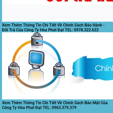
Xem Thêm Thông Tin Chi Tiết Về Chính Sách Bảo Hành -
Đổi Trả Của Công Ty Hòa Phát Đạt
TEL: 0978.322.622
Xem Thêm Thông Tin Chi Tiết Về Chính Sách Bảo Mật Của
Công Ty Hòa Phát Đạt
TEL: 0963.379.379