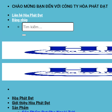
Bỏ
CHÀO MỪNG BẠN ĐẾN VỚI CÔNG TY HÒA PHÁT ĐẠT
qua
Liên hệ Hòa Phát Đạt
nội
Đăng nhập
dung
Tìm
kiếm:
Hòa Phát Đạt
Giới thiệu Hòa Phát Đạt
Sản Phẩm