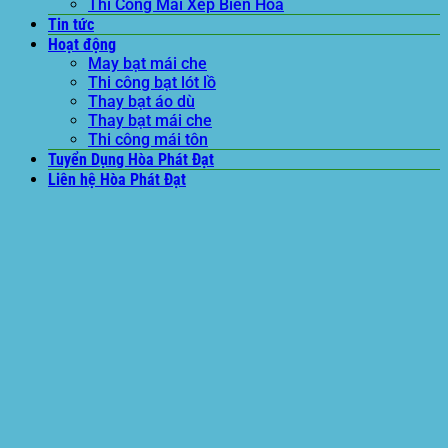
Thi Công Mái Xếp Biên Hòa
Tin tức
Hoạt động
May bạt mái che
Thi công bạt lót lồ
Thay bạt áo dù
Thay bạt mái che
Thi công mái tôn
Tuyển Dụng Hòa Phát Đạt
Liên hệ Hòa Phát Đạt