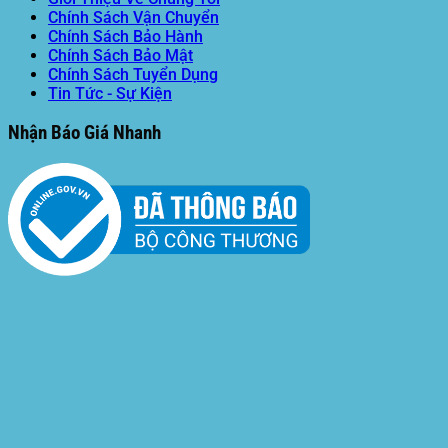
Chính Sách Vận Chuyển
Chính Sách Bảo Hành
Chính Sách Bảo Mật
Chính Sách Tuyển Dụng
Tin Tức - Sự Kiện
Nhận Báo Giá Nhanh