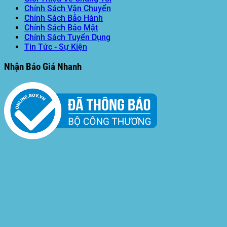
Chính Sách Vận Chuyển
Chính Sách Bảo Hành
Chính Sách Bảo Mật
Chính Sách Tuyển Dụng
Tin Tức - Sự Kiện
Nhận Báo Giá Nhanh