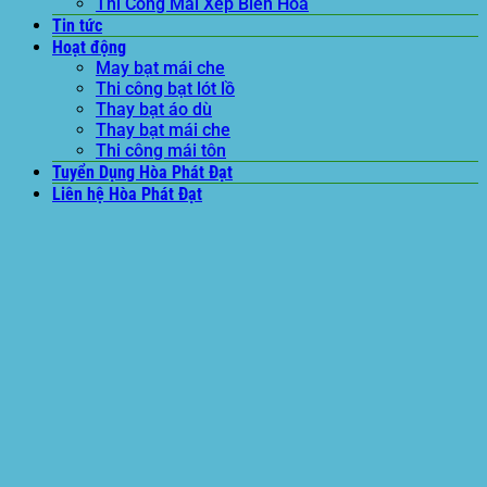
Thi Công Mái Xếp Biên Hòa
Tin tức
Hoạt động
May bạt mái che
Thi công bạt lót lồ
Thay bạt áo dù
Thay bạt mái che
Thi công mái tôn
Tuyển Dụng Hòa Phát Đạt
Liên hệ Hòa Phát Đạt