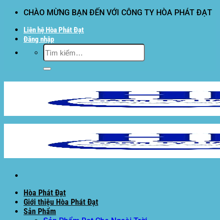
Bỏ
CHÀO MỪNG BẠN ĐẾN VỚI CÔNG TY HÒA PHÁT ĐẠT
qua
Liên hệ Hòa Phát Đạt
nội
Đăng nhập
dung
Tìm
kiếm:
Hòa Phát Đạt
Giới thiệu Hòa Phát Đạt
Sản Phẩm