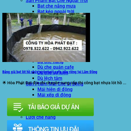
Sản Phẩm Bạt Che Ngoài Trời
Bạt che nắng mưa
Bạt kéo ngoài trời
Bạt che tự cuốn
Bạt nhựa xanh cam
Bạt sọc 3 màu
Bạt nhựa giá rẻ
Bạt lót ao hồ
Bạt nhựa đen HDPE
Màng chống thấm HDPE
Sản Phẩm Dù Che Ngoài Trời
Dù che nắng
Dù che quán cafe
Bảng giá bạt lót hồ chứa nước tưới cafe, sầu riêng tại Lâm Đồng
Dù che sự kiện
Dù lệch tâm
🌟 Hòa Phát Đạt địa chỉ chuyên cung cấp thi công bạt nhựa lót hồ ...
Sản Phẩm Mái Che Di Động
Mái hiên di động
Mái xếp di động
Nhà bạt di động
Motor kéo bạt che
Dự Án Hòa Phát Đạt
Lưới che nắng
Màng phủ nông nghiệp
Bạt Kéo Quán Cafe