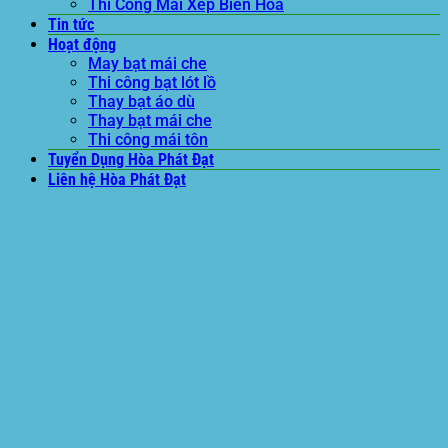
Thi Công Mái Xếp Biên Hòa
Tin tức
Hoạt động
May bạt mái che
Thi công bạt lót lồ
Thay bạt áo dù
Thay bạt mái che
Thi công mái tôn
Tuyển Dụng Hòa Phát Đạt
Liên hệ Hòa Phát Đạt