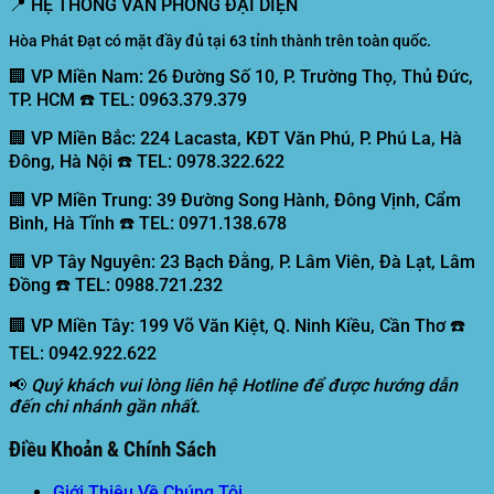
📍
HỆ THỐNG VĂN PHÒNG ĐẠI DIỆN
Hòa Phát Đạt có mặt đầy đủ tại 63 tỉnh thành trên toàn quốc.
🏢 VP Miền Nam:
26 Đường Số 10, P. Trường Thọ, Thủ Đức,
TP. HCM ☎️ TEL: 0963.379.379
🏢 VP Miền Bắc:
224 Lacasta, KĐT Văn Phú, P. Phú La, Hà
Đông, Hà Nội ☎️ TEL: 0978.322.622
🏢 VP Miền Trung:
39 Đường Song Hành, Đông Vịnh, Cẩm
Bình, Hà Tĩnh ☎️ TEL: 0971.138.678
🏢 VP Tây Nguyên:
23 Bạch Đằng, P. Lâm Viên, Đà Lạt, Lâm
Đồng ☎️ TEL: 0988.721.232
🏢 VP Miền Tây:
199 Võ Văn Kiệt, Q. Ninh Kiều, Cần Thơ ☎️
TEL: 0942.922.622
📢
Quý khách vui lòng liên hệ Hotline để được hướng dẫn
đến chi nhánh gần nhất.
Điều Khoản & Chính Sách
Giới Thiệu Về Chúng Tôi