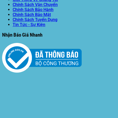
Chính Sách Vận Chuyển
Chính Sách Bảo Hành
Chính Sách Bảo Mật
Chính Sách Tuyển Dụng
Tin Tức - Sự Kiện
Nhận Báo Giá Nhanh