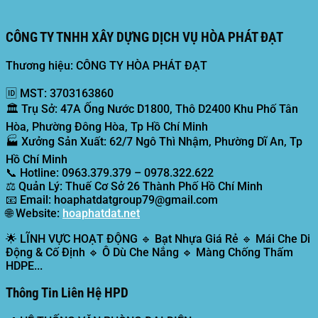
CÔNG TY TNHH XÂY DỰNG DỊCH VỤ HÒA PHÁT ĐẠT
Thương hiệu: CÔNG TY HÒA PHÁT ĐẠT
🆔
MST:
3703163860
🏛️
Trụ Sở:
47A Ống Nước D1800, Thô D2400 Khu Phố Tân
Hòa, Phường Đông Hòa, Tp Hồ Chí Minh
🏭
Xưởng Sản Xuất:
62/7 Ngô Thì Nhậm, Phường Dĩ An, Tp
Hồ Chí Minh
📞
Hotline:
0963.379.379 – 0978.322.622
⚖️
Quản Lý:
Thuế Cơ Sở 26 Thành Phố Hồ Chí Minh
📧
Email:
hoaphatdatgroup79@gmail.com
🌐
Website:
hoaphatdat.net
🌟
LĨNH VỰC HOẠT ĐỘNG
🔹 Bạt Nhựa Giá Rẻ 🔹 Mái Che Di
Động & Cố Định 🔹 Ô Dù Che Nắng 🔹 Màng Chống Thấm
HDPE...
Thông Tin Liên Hệ HPD