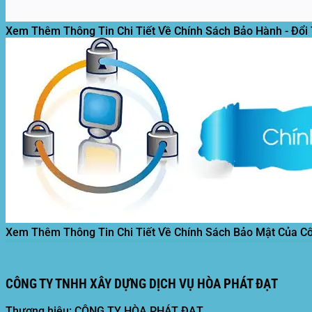
Xem Thêm Thông Tin Chi Tiết Về Chính Sách Bảo Hành - Đổi
Xem Thêm Thông Tin Chi Tiết Về Chính Sách Bảo Mật Của C
CÔNG TY TNHH XÂY DỰNG DỊCH VỤ HÒA PHÁT ĐẠT
Thương hiệu: CÔNG TY HÒA PHÁT ĐẠT