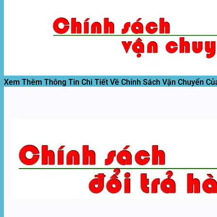
Xem Thêm Thông Tin Chi Tiết Về Chính Sách Vận Chuyển Củ