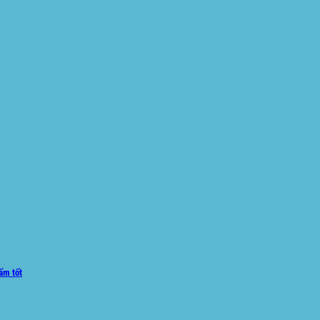
ấm tốt