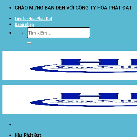
Bỏ
CHÀO MỪNG BẠN ĐẾN VỚI CÔNG TY HÒA PHÁT ĐẠT
qua
Liên hệ Hòa Phát Đạt
nội
Đăng nhập
dung
Tìm
kiếm:
Hòa Phát Đạt