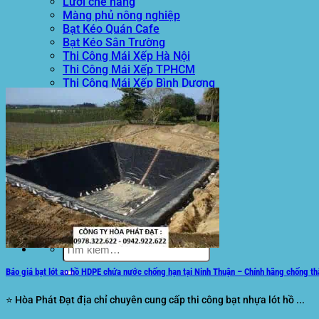
Lưới che nắng
Màng phủ nông nghiệp
Bạt Kéo Quán Cafe
Bạt Kéo Sân Trường
Thi Công Mái Xếp Hà Nội
Thi Công Mái Xếp TPHCM
Thi Công Mái Xếp Bình Dương
Thi Công Mái Xếp Biên Hòa
Tin tức
Hoạt động
May bạt mái che
Thi công bạt lót lồ
Thay bạt áo dù
Thay bạt mái che
Thi công mái tôn
Tuyển Dụng Hòa Phát Đạt
Liên hệ Hòa Phát Đạt
Tìm
kiếm:
Báo giá bạt lót ao hồ HDPE chứa nước chống hạn tại Ninh Thuận – Chính hãng chống th
⭐ Hòa Phát Đạt địa chỉ chuyên cung cấp thi công bạt nhựa lót hồ ...