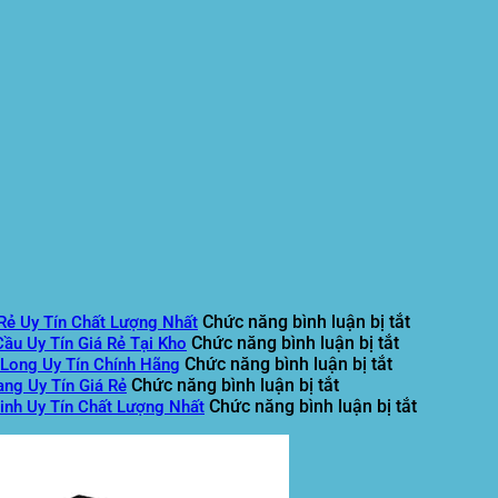
ở
Chức năng bình luận bị tắt
Rẻ Uy Tín Chất Lượng Nhất
ở
Xưởng
Chức năng bình luận bị tắt
ầu Uy Tín Giá Rẻ Tại Kho
ở
May
Bán
Chức năng bình luận bị tắt
 Long Uy Tín Chính Hãng
ở
Báo
Ép
Bạt
Chức năng bình luận bị tắt
ng Uy Tín Giá Rẻ
Bạt
Giá
Bạt
Xanh
ở
Chức năng bình luận bị tắt
inh Uy Tín Chất Lượng Nhất
Xanh
Bạt
Xanh
Cam
Bảng
Cam
Xanh
Cam
Tại
Giá
Che
Cam
Tại
Yên
Bạt
Vật
Phơi
Vĩnh
Bái
Xanh