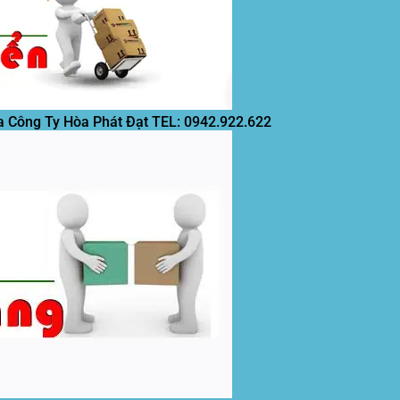
Dựng
Giá
Kích
Miễn
Thủy
Kho
Rẻ
Thước
Phí
Sản
Bãi
Số
Yêu
Giá
Rẻ
Tại
1
Cầu
Rẻ
Siêu
Tuyên
Tại
Uy
Uy
Bền
Quang
Vĩnh
Tín
Tín
Tại
Uy
Long
Giá
Chất
Trà
a Công Ty Hòa Phát Đạt
TEL: 0942.922.622
Tín
Uy
Rẻ
Lượng
Vinh
Giá
Tín
Tại
Nhất
Uy
Rẻ
Chính
Kho
Tín
Hãng
Chất
Lượng
Nhất