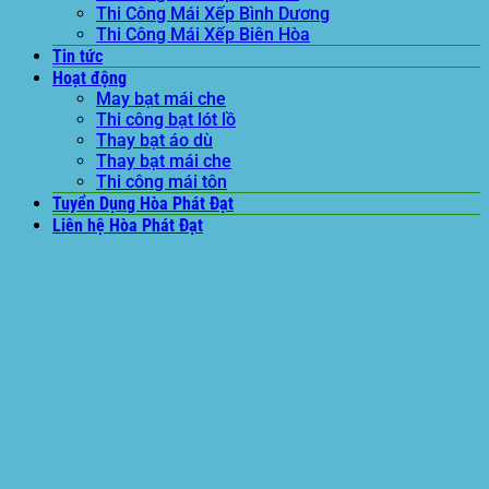
Thi Công Mái Xếp Bình Dương
Thi Công Mái Xếp Biên Hòa
Tin tức
Hoạt động
May bạt mái che
Thi công bạt lót lồ
Thay bạt áo dù
Thay bạt mái che
Thi công mái tôn
Tuyển Dụng Hòa Phát Đạt
Liên hệ Hòa Phát Đạt