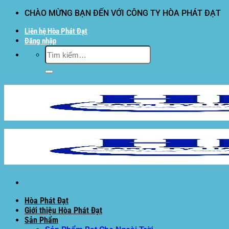
Bỏ
CHÀO MỪNG BẠN ĐẾN VỚI CÔNG TY HÒA PHÁT ĐẠT
qua
Liên hệ Hòa Phát Đạt
nội
Đăng nhập
dung
Tìm
kiếm:
Hòa Phát Đạt
Giới thiệu Hòa Phát Đạt
Sản Phẩm