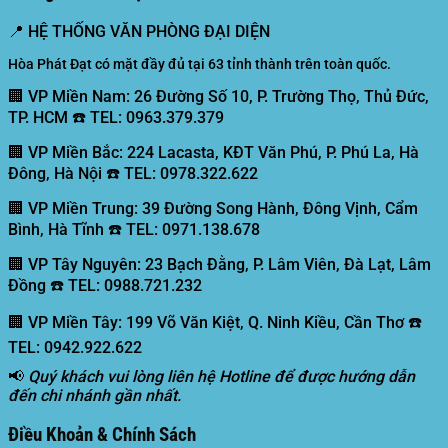
📍
HỆ THỐNG VĂN PHÒNG ĐẠI DIỆN
Hòa Phát Đạt có mặt đầy đủ tại 63 tỉnh thành trên toàn quốc.
🏢 VP Miền Nam:
26 Đường Số 10, P. Trường Thọ, Thủ Đức,
TP. HCM ☎️ TEL: 0963.379.379
🏢 VP Miền Bắc:
224 Lacasta, KĐT Văn Phú, P. Phú La, Hà
Đông, Hà Nội ☎️ TEL: 0978.322.622
🏢 VP Miền Trung:
39 Đường Song Hành, Đông Vịnh, Cẩm
Bình, Hà Tĩnh ☎️ TEL: 0971.138.678
🏢 VP Tây Nguyên:
23 Bạch Đằng, P. Lâm Viên, Đà Lạt, Lâm
Đồng ☎️ TEL: 0988.721.232
🏢 VP Miền Tây:
199 Võ Văn Kiệt, Q. Ninh Kiều, Cần Thơ ☎️
TEL: 0942.922.622
📢
Quý khách vui lòng liên hệ Hotline để được hướng dẫn
đến chi nhánh gần nhất.
Điều Khoản & Chính Sách