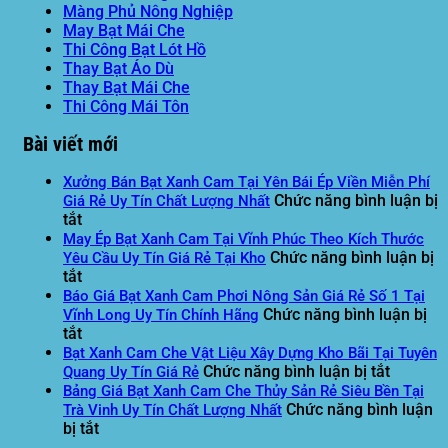
Màng Phủ Nông Nghiệp
May Bạt Mái Che
Thi Công Bạt Lót Hồ
Thay Bạt Áo Dù
Thay Bạt Mái Che
Thi Công Mái Tôn
Bài viết mới
Xưởng Bán Bạt Xanh Cam Tại Yên Bái Ép Viền Miễn Phí
Chức năng bình luận bị
Giá Rẻ Uy Tín Chất Lượng Nhất
ở
tắt
Xưởng
May Ép Bạt Xanh Cam Tại Vĩnh Phúc Theo Kích Thước
Bán
Chức năng bình luận bị
Yêu Cầu Uy Tín Giá Rẻ Tại Kho
Bạt
ở
tắt
Xanh
May
Báo Giá Bạt Xanh Cam Phơi Nông Sản Giá Rẻ Số 1 Tại
Cam
Ép
Chức năng bình luận bị
Vĩnh Long Uy Tín Chính Hãng
Tại
Bạt
ở
tắt
Yên
Xanh
Báo
Bạt Xanh Cam Che Vật Liệu Xây Dựng Kho Bãi Tại Tuyên
Bái
Cam
Giá
ở
Chức năng bình luận bị tắt
Quang Uy Tín Giá Rẻ
Ép
Tại
Bạt
Bạt
Bảng Giá Bạt Xanh Cam Che Thủy Sản Rẻ Siêu Bền Tại
Viền
Vĩnh
Xanh
Xanh
Chức năng bình luận
Trà Vinh Uy Tín Chất Lượng Nhất
Miễn
Phúc
Cam
ở
Cam
bị tắt
Phí
Theo
Phơi
Bảng
Che