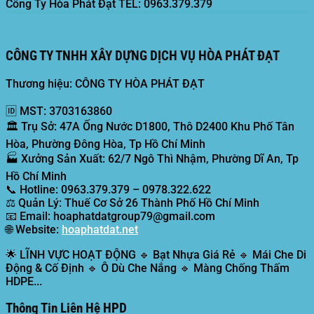
Công Ty Hòa Phát Đạt
TEL: 0963.379.379
CÔNG TY TNHH XÂY DỰNG DỊCH VỤ HÒA PHÁT ĐẠT
Thương hiệu: CÔNG TY HÒA PHÁT ĐẠT
🆔
MST:
3703163860
🏛️
Trụ Sở:
47A Ống Nước D1800, Thô D2400 Khu Phố Tân
Hòa, Phường Đông Hòa, Tp Hồ Chí Minh
🏭
Xưởng Sản Xuất:
62/7 Ngô Thì Nhậm, Phường Dĩ An, Tp
Hồ Chí Minh
📞
Hotline:
0963.379.379 – 0978.322.622
⚖️
Quản Lý:
Thuế Cơ Sở 26 Thành Phố Hồ Chí Minh
📧
Email:
hoaphatdatgroup79@gmail.com
🌐
Website:
hoaphatdat.net
🌟
LĨNH VỰC HOẠT ĐỘNG
🔹 Bạt Nhựa Giá Rẻ 🔹 Mái Che Di
Động & Cố Định 🔹 Ô Dù Che Nắng 🔹 Màng Chống Thấm
HDPE...
Thông Tin Liên Hệ HPD