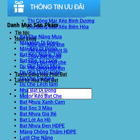
Bạt Kéo Sân Trường
Thi Công Mái Xếp Hà Nội
Thi Công Mái Xếp TPHCM
Thi Công Mái Xếp Bình Dương
Danh Mục Sản Phẩm
Thi Công Mái Xếp Biên Hòa
Tin tức
Bạt Che Nắng Mưa
Hoạt động
Mái Hiên Di Động
May bạt mái che
Mái Xếp Di Động
Thi công bạt lót lồ
Bạt Kéo Ngoài Trời
Thay bạt áo dù
Bạt Che Tự Cuốn
Thay bạt mái che
Dù Che Nắng Mưa
Thi công mái tôn
Dù Che Quán Cafe
Tuyển Dụng Hòa Phát Đạt
Dù Che Sự Kiện
Liên hệ Hòa Phát Đạt
Dù Che Lệch tâm
Nhà Bạt Di Động
Tìm
Motor Kéo Bạt Che
kiếm:
Bạt Nhựa Xanh Cam
Bạt Sọc 3 Màu
Bạt Nhựa Giá Rẻ
Bạt Lót Ao Hồ
Bạt Nhựa Đen HDPE
Màng Chống Thấm HDPE
Lưới Che Nắng