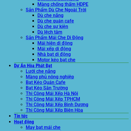
Màng chống thấm HDPE
Sản Phẩm Dù Che Ngoài Trời
Dù che nắng
Dù che quán cafe
Dù che sự kiện
Dù lệch tâm
Sản Phẩm Mái Che Di Động
Mái hiên di động
Mái xếp di động
Nhà bạt di động
Motor kéo bạt che
Dự Án Hòa Phát Đạt
Lưới che nắng
Màng phủ nông nghiệp
Bạt Kéo Quán Cafe
Bạt Kéo Sân Trường
Thi Công Mái Xếp Hà Nội
Thi Công Mái Xếp TPHCM
Thi Công Mái Xếp Bình Dương
Thi Công Mái Xếp Biên Hòa
Tin tức
Hoạt động
May bạt mái che