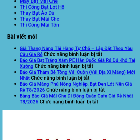
May Bạt Mái Che
Thi Công Bạt Lót Hồ
Thay Bạt Áo Dù
Thay Bạt Mái Che
Thi Công Mái Tôn
Bài viết mới
Giá Thang Nâng Tải Hàng Tự Chế – Lắp Đặt Theo Yêu
ở
Chức năng bình luận bị tắt
Cầu Giá Rẻ
Giá
Báo Giá Bạt Trắng Xám PE Hàn Quốc Giá Rẻ Đủ Khổ Tại
ở
Thang
Chức năng bình luận bị tắt
Xưởng
Báo
Nâng
Báo Giá Thảm Bê Tông Vải Cuộn (Vải Địa Xi Măng) Mới
ở
Giá
Tải
Chức năng bình luận bị tắt
Nhất
Báo
Bạt
Hàng
Báo Giá Màng Phủ Nông Nghiệp, Bạt Đen Lót Nền Giá
Giá
Trắng
Tự
ở
Chức năng bình luận bị tắt
Rẻ T8/2026
Thảm
Xám
Chế
Báo
Bảng Báo Giá Mái Che Di Động Quán Cafe Giá Rẻ Nhất
Bê
PE
ở
–
Giá
Chức năng bình luận bị tắt
T8/2026
Tông
Hàn
Bảng
Lắp
Màng
Vải
Quốc
Báo
Đặt
Phủ
Cuộn
Giá
Giá
Theo
Nông
(Vải
Rẻ
Mái
Yêu
Nghiệp,
Địa
Đủ
Che
Cầu
Bạt
Xi
Khổ
Di
Giá
Đen