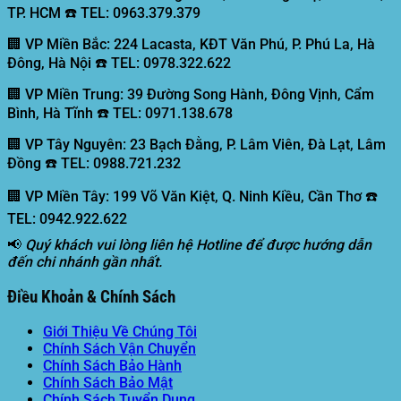
TP. HCM ☎️ TEL: 0963.379.379
🏢 VP Miền Bắc:
224 Lacasta, KĐT Văn Phú, P. Phú La, Hà
Đông, Hà Nội ☎️ TEL: 0978.322.622
🏢 VP Miền Trung:
39 Đường Song Hành, Đông Vịnh, Cẩm
Bình, Hà Tĩnh ☎️ TEL: 0971.138.678
🏢 VP Tây Nguyên:
23 Bạch Đằng, P. Lâm Viên, Đà Lạt, Lâm
Đồng ☎️ TEL: 0988.721.232
🏢 VP Miền Tây:
199 Võ Văn Kiệt, Q. Ninh Kiều, Cần Thơ ☎️
TEL: 0942.922.622
📢
Quý khách vui lòng liên hệ Hotline để được hướng dẫn
đến chi nhánh gần nhất.
Điều Khoản & Chính Sách
Giới Thiệu Về Chúng Tôi
Chính Sách Vận Chuyển
Chính Sách Bảo Hành
Chính Sách Bảo Mật
Chính Sách Tuyển Dụng