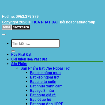
Hotline: 0963.379.379
Copyright 2026 ©
HÒA PHÁT ĐẠT
bởi hoaphatdatgroup
Tìm
kiếm:
Hòa Phát Đạt
Giới thiệu Hòa Phát Đạt
Sản Phẩm
Sản Phẩm Bạt Che Ngoài Trời
Bạt che nắng mưa
Bạt kéo ngoài trời
Bạt che tự cuốn
Bạt nhựa xanh cam
Bạt sọc 3 màu
Bạt nhựa giá rẻ
Bạt lót ao hồ
Bạt nhựa đen HDPE