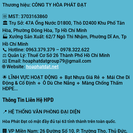
Thương hiệu: CÔNG TY HÒA PHÁT ĐẠT
🆔
MST:
3703163860
🏛️
Trụ Sở:
47A Ống Nước D1800, Thô D2400 Khu Phố Tân
Hòa, Phường Đông Hòa, Tp Hồ Chí Minh
🏭
Xưởng Sản Xuất:
62/7 Ngô Thì Nhậm, Phường Dĩ An, Tp
Hồ Chí Minh
📞
Hotline:
0963.379.379 – 0978.322.622
⚖️
Quản Lý:
Thuế Cơ Sở 26 Thành Phố Hồ Chí Minh
📧
Email:
hoaphatdatgroup79@gmail.com
🌐
Website:
hoaphatdat.net
🌟
LĨNH VỰC HOẠT ĐỘNG
🔹 Bạt Nhựa Giá Rẻ 🔹 Mái Che Di
Động & Cố Định 🔹 Ô Dù Che Nắng 🔹 Màng Chống Thấm
HDPE...
Thông Tin Liên Hệ HPD
📍
HỆ THỐNG VĂN PHÒNG ĐẠI DIỆN
Hòa Phát Đạt có mặt đầy đủ tại 63 tỉnh thành trên toàn quốc.
🏢 VP Miền Nam:
26 Đường Số 10, P. Trường Thọ, Thủ Đức,