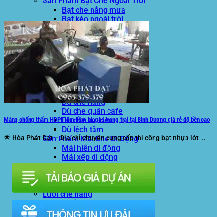
Sản Phẩm Bạt Che Ngoài Trời
Bạt che nắng mưa
Bạt kéo ngoài trời
Bạt che tự cuốn
Bạt nhựa xanh cam
Bạt sọc 3 màu
Bạt nhựa giá rẻ
Bạt lót ao hồ
Bạt nhựa đen HDPE
Màng chống thấm HDPE
Sản Phẩm Dù Che Ngoài Trời
Dù che nắng
Dù che quán cafe
Dù che sự kiện
Màng chống thấm HDPE làm hầm biogas trang trại tại Bình Dương giá rẻ độ bền cao
Dù lệch tâm
🌟 Hòa Phát Đạt – Địa chỉ chuyên cung cấp thi công bạt nhựa lót ...
Sản Phẩm Mái Che Di Động
Mái hiên di động
Mái xếp di động
Nhà bạt di động
Motor kéo bạt che
Dự Án Hòa Phát Đạt
Lưới che nắng
Màng phủ nông nghiệp
Bạt Kéo Quán Cafe