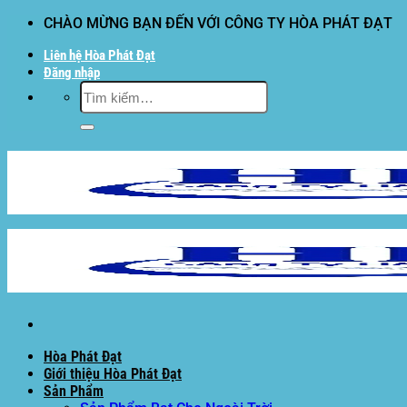
Bỏ
CHÀO MỪNG BẠN ĐẾN VỚI CÔNG TY HÒA PHÁT ĐẠT
qua
Liên hệ Hòa Phát Đạt
nội
Đăng nhập
dung
Tìm
kiếm:
Hòa Phát Đạt
Giới thiệu Hòa Phát Đạt
Sản Phẩm