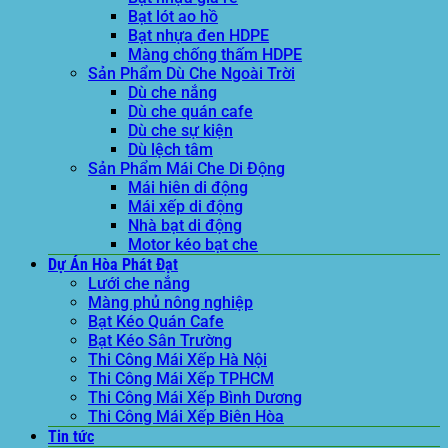
Bạt lót ao hồ
Bạt nhựa đen HDPE
Màng chống thấm HDPE
Sản Phẩm Dù Che Ngoài Trời
Dù che nắng
Dù che quán cafe
Dù che sự kiện
Dù lệch tâm
Sản Phẩm Mái Che Di Động
Mái hiên di động
Mái xếp di động
Nhà bạt di động
Motor kéo bạt che
Dự Án Hòa Phát Đạt
Lưới che nắng
Màng phủ nông nghiệp
Bạt Kéo Quán Cafe
Bạt Kéo Sân Trường
Thi Công Mái Xếp Hà Nội
Thi Công Mái Xếp TPHCM
Thi Công Mái Xếp Bình Dương
Thi Công Mái Xếp Biên Hòa
Tin tức