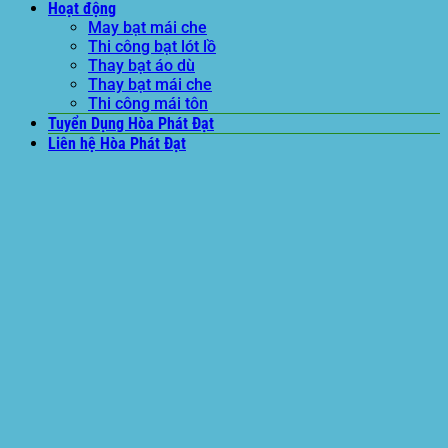
Hoạt động
May bạt mái che
Thi công bạt lót lồ
Thay bạt áo dù
Thay bạt mái che
Thi công mái tôn
Tuyển Dụng Hòa Phát Đạt
Liên hệ Hòa Phát Đạt