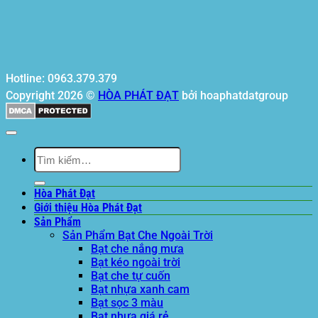
Hotline: 0963.379.379
Copyright 2026 ©
HÒA PHÁT ĐẠT
bởi hoaphatdatgroup
Tìm
kiếm:
Hòa Phát Đạt
Giới thiệu Hòa Phát Đạt
Sản Phẩm
Sản Phẩm Bạt Che Ngoài Trời
Bạt che nắng mưa
Bạt kéo ngoài trời
Bạt che tự cuốn
Bạt nhựa xanh cam
Bạt sọc 3 màu
Bạt nhựa giá rẻ