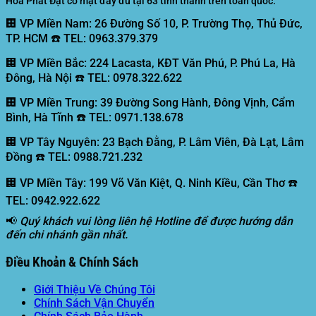
Hòa Phát Đạt có mặt đầy đủ tại 63 tỉnh thành trên toàn quốc.
🏢 VP Miền Nam:
26 Đường Số 10, P. Trường Thọ, Thủ Đức,
TP. HCM ☎️ TEL: 0963.379.379
🏢 VP Miền Bắc:
224 Lacasta, KĐT Văn Phú, P. Phú La, Hà
Đông, Hà Nội ☎️ TEL: 0978.322.622
🏢 VP Miền Trung:
39 Đường Song Hành, Đông Vịnh, Cẩm
Bình, Hà Tĩnh ☎️ TEL: 0971.138.678
🏢 VP Tây Nguyên:
23 Bạch Đằng, P. Lâm Viên, Đà Lạt, Lâm
Đồng ☎️ TEL: 0988.721.232
🏢 VP Miền Tây:
199 Võ Văn Kiệt, Q. Ninh Kiều, Cần Thơ ☎️
TEL: 0942.922.622
📢
Quý khách vui lòng liên hệ Hotline để được hướng dẫn
đến chi nhánh gần nhất.
Điều Khoản & Chính Sách
Giới Thiệu Về Chúng Tôi
Chính Sách Vận Chuyển