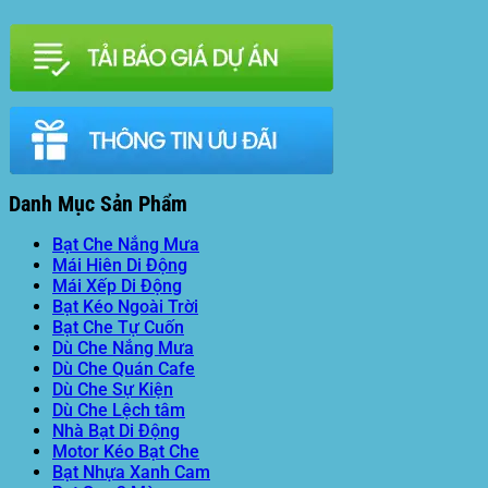
Danh Mục Sản Phẩm
Bạt Che Nắng Mưa
Mái Hiên Di Động
Mái Xếp Di Động
Bạt Kéo Ngoài Trời
Bạt Che Tự Cuốn
Dù Che Nắng Mưa
Dù Che Quán Cafe
Dù Che Sự Kiện
Dù Che Lệch tâm
Nhà Bạt Di Động
Motor Kéo Bạt Che
Bạt Nhựa Xanh Cam