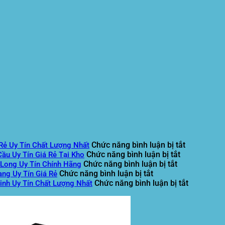
ở
Chức năng bình luận bị tắt
Rẻ Uy Tín Chất Lượng Nhất
ở
Xưởng
Chức năng bình luận bị tắt
ầu Uy Tín Giá Rẻ Tại Kho
ở
May
Bán
Chức năng bình luận bị tắt
 Long Uy Tín Chính Hãng
ở
Báo
Ép
Bạt
Chức năng bình luận bị tắt
ng Uy Tín Giá Rẻ
Bạt
Giá
Bạt
Xanh
ở
Chức năng bình luận bị tắt
inh Uy Tín Chất Lượng Nhất
Xanh
Bạt
Xanh
Cam
Bảng
Cam
Xanh
Cam
Tại
Giá
Che
Cam
Tại
Yên
Bạt
Vật
Phơi
Vĩnh
Bái
Xanh