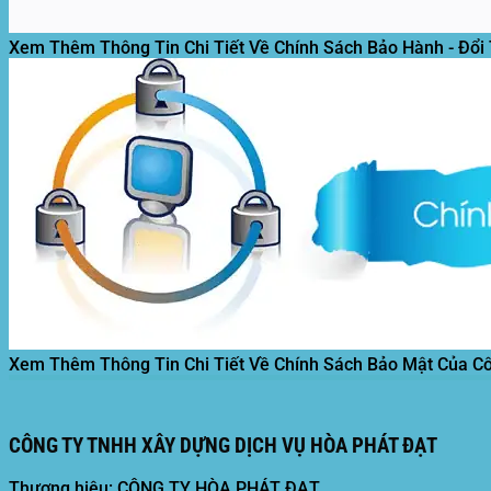
Xem Thêm Thông Tin Chi Tiết Về Chính Sách Bảo Hành - Đổi
Xem Thêm Thông Tin Chi Tiết Về Chính Sách Bảo Mật Của C
CÔNG TY TNHH XÂY DỰNG DỊCH VỤ HÒA PHÁT ĐẠT
Thương hiệu: CÔNG TY HÒA PHÁT ĐẠT