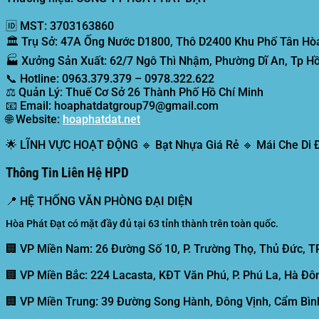
🆔
MST:
3703163860
🏛️
Trụ Sở:
47A Ống Nước D1800, Thô D2400 Khu Phố Tân Hòa
🏭
Xưởng Sản Xuất:
62/7 Ngô Thì Nhậm, Phường Dĩ An, Tp Hồ
📞
Hotline:
0963.379.379 – 0978.322.622
⚖️
Quản Lý:
Thuế Cơ Sở 26 Thành Phố Hồ Chí Minh
📧
Email:
hoaphatdatgroup79@gmail.com
🌐
Website:
hoaphatdat.net
🌟
LĨNH VỰC HOẠT ĐỘNG
🔹 Bạt Nhựa Giá Rẻ 🔹 Mái Che Di
Thông Tin Liên Hệ HPD
📍
HỆ THỐNG VĂN PHÒNG ĐẠI DIỆN
Hòa Phát Đạt có mặt đầy đủ tại 63 tỉnh thành trên toàn quốc.
🏢 VP Miền Nam:
26 Đường Số 10, P. Trường Thọ, Thủ Đức, T
🏢 VP Miền Bắc:
224 Lacasta, KĐT Văn Phú, P. Phú La, Hà Đôn
🏢 VP Miền Trung:
39 Đường Song Hành, Đông Vịnh, Cẩm Bình