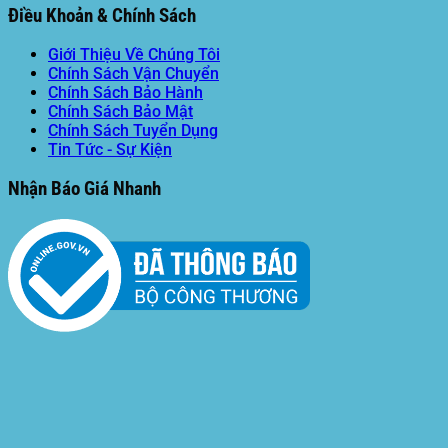
Điều Khoản & Chính Sách
Giới Thiệu Về Chúng Tôi
Chính Sách Vận Chuyển
Chính Sách Bảo Hành
Chính Sách Bảo Mật
Chính Sách Tuyển Dụng
Tin Tức - Sự Kiện
Nhận Báo Giá Nhanh