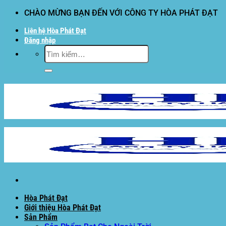
Bỏ
CHÀO MỪNG BẠN ĐẾN VỚI CÔNG TY HÒA PHÁT ĐẠT
qua
Liên hệ Hòa Phát Đạt
nội
Đăng nhập
dung
Tìm
kiếm:
Hòa Phát Đạt
Giới thiệu Hòa Phát Đạt
Sản Phẩm