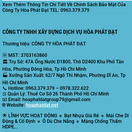
Xem Thêm Thông Tin Chi Tiết Về Chính Sách Bảo Mật Của
Công Ty Hòa Phát Đạt
TEL: 0963.379.379
CÔNG TY TNHH XÂY DỰNG DỊCH VỤ HÒA PHÁT ĐẠT
Thương hiệu: CÔNG TY HÒA PHÁT ĐẠT
🆔
MST:
3703163860
🏛️
Trụ Sở:
47A Ống Nước D1800, Thô D2400 Khu Phố Tân
Hòa, Phường Đông Hòa, Tp Hồ Chí Minh
🏭
Xưởng Sản Xuất:
62/7 Ngô Thì Nhậm, Phường Dĩ An, Tp
Hồ Chí Minh
📞
Hotline:
0963.379.379 – 0978.322.622
⚖️
Quản Lý:
Thuế Cơ Sở 26 Thành Phố Hồ Chí Minh
📧
Email:
hoaphatdatgroup79@gmail.com
🌐
Website:
hoaphatdat.net
🌟
LĨNH VỰC HOẠT ĐỘNG
🔹 Bạt Nhựa Giá Rẻ 🔹 Mái Che Di
Động & Cố Định 🔹 Ô Dù Che Nắng 🔹 Màng Chống Thấm
HDPE...