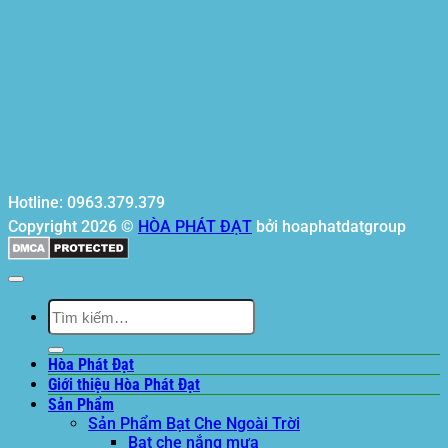
Hotline: 0963.379.379
Copyright 2026 ©
HÒA PHÁT ĐẠT
bởi hoaphatdatgroup
Tìm
kiếm:
Hòa Phát Đạt
Giới thiệu Hòa Phát Đạt
Sản Phẩm
Sản Phẩm Bạt Che Ngoài Trời
Bạt che nắng mưa