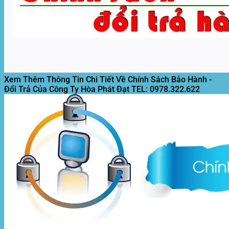
Xem Thêm Thông Tin Chi Tiết Về Chính Sách Bảo Hành -
Đổi Trả Của Công Ty Hòa Phát Đạt
TEL: 0978.322.622