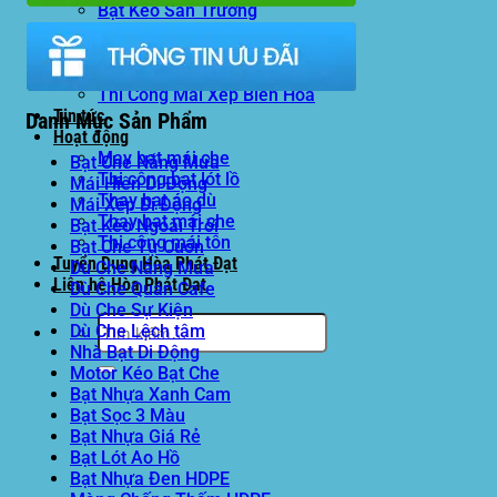
Bạt Kéo Sân Trường
Thi Công Mái Xếp Hà Nội
Thi Công Mái Xếp TPHCM
Thi Công Mái Xếp Bình Dương
Thi Công Mái Xếp Biên Hòa
Tin tức
Danh Mục Sản Phẩm
Hoạt động
May bạt mái che
Bạt Che Nắng Mưa
Thi công bạt lót lồ
Mái Hiên Di Động
Thay bạt áo dù
Mái Xếp Di Động
Thay bạt mái che
Bạt Kéo Ngoài Trời
Thi công mái tôn
Bạt Che Tự Cuốn
Tuyển Dụng Hòa Phát Đạt
Dù Che Nắng Mưa
Liên hệ Hòa Phát Đạt
Dù Che Quán Cafe
Dù Che Sự Kiện
Tìm
Dù Che Lệch tâm
kiếm:
Nhà Bạt Di Động
Motor Kéo Bạt Che
Bạt Nhựa Xanh Cam
Bạt Sọc 3 Màu
Bạt Nhựa Giá Rẻ
Bạt Lót Ao Hồ
Bạt Nhựa Đen HDPE