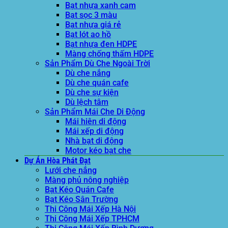
Bạt nhựa xanh cam
Bạt sọc 3 màu
Bạt nhựa giá rẻ
Bạt lót ao hồ
Bạt nhựa đen HDPE
Màng chống thấm HDPE
Sản Phẩm Dù Che Ngoài Trời
Dù che nắng
Dù che quán cafe
Dù che sự kiện
Dù lệch tâm
Sản Phẩm Mái Che Di Động
Mái hiên di động
Mái xếp di động
Nhà bạt di động
Motor kéo bạt che
Dự Án Hòa Phát Đạt
Lưới che nắng
Màng phủ nông nghiệp
Bạt Kéo Quán Cafe
Bạt Kéo Sân Trường
Thi Công Mái Xếp Hà Nội
Thi Công Mái Xếp TPHCM