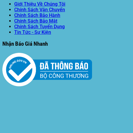
Giới Thiệu Về Chúng Tôi
Chính Sách Vận Chuyển
Chính Sách Bảo Hành
Chính Sách Bảo Mật
Chính Sách Tuyển Dụng
Tin Tức - Sự Kiện
Nhận Báo Giá Nhanh