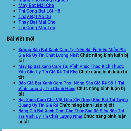
May Bạt Mái Che
Thi Công Bạt Lót Hồ
Thay Bạt Áo Dù
Thay Bạt Mái Che
Thi Công Mái Tôn
Bài viết mới
Xưởng Bán Bạt Xanh Cam Tại Yên Bái Ép Viền Miễn Phí
Chức năng bình luận bị
Giá Rẻ Uy Tín Chất Lượng Nhất
ở
tắt
Xưởng
May Ép Bạt Xanh Cam Tại Vĩnh Phúc Theo Kích Thước
Bán
Chức năng bình luận bị
Yêu Cầu Uy Tín Giá Rẻ Tại Kho
Bạt
ở
tắt
Xanh
May
Báo Giá Bạt Xanh Cam Phơi Nông Sản Giá Rẻ Số 1 Tại
Cam
Ép
Chức năng bình luận bị
Vĩnh Long Uy Tín Chính Hãng
Tại
Bạt
ở
tắt
Yên
Xanh
Báo
Bạt Xanh Cam Che Vật Liệu Xây Dựng Kho Bãi Tại Tuyên
Bái
Cam
Giá
ở
Chức năng bình luận bị tắt
Quang Uy Tín Giá Rẻ
Ép
Tại
Bạt
Bạt
Bảng Giá Bạt Xanh Cam Che Thủy Sản Rẻ Siêu Bền Tại
Viền
Vĩnh
Xanh
Xanh
Chức năng bình luận
Trà Vinh Uy Tín Chất Lượng Nhất
Miễn
Phúc
Cam
ở
Cam
bị tắt
Phí
Theo
Phơi
Bảng
Che