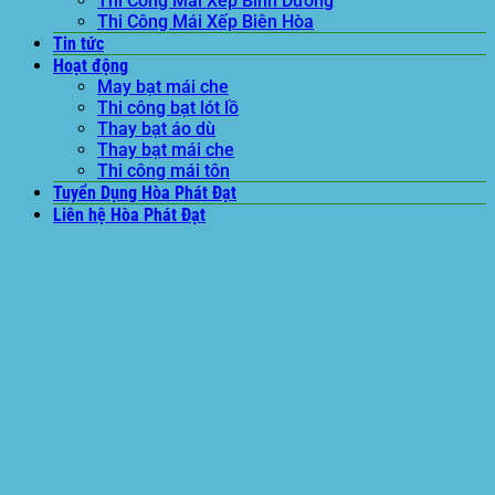
Thi Công Mái Xếp Bình Dương
Thi Công Mái Xếp Biên Hòa
Tin tức
Hoạt động
May bạt mái che
Thi công bạt lót lồ
Thay bạt áo dù
Thay bạt mái che
Thi công mái tôn
Tuyển Dụng Hòa Phát Đạt
Liên hệ Hòa Phát Đạt