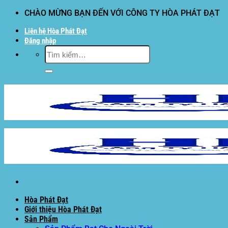
Bỏ
CHÀO MỪNG BẠN ĐẾN VỚI CÔNG TY HÒA PHÁT ĐẠT
qua
Liên hệ Hòa Phát Đạt
nội
Đăng nhập
dung
Tìm
kiếm:
Hòa Phát Đạt
Giới thiệu Hòa Phát Đạt
Sản Phẩm