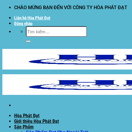
Bỏ
CHÀO MỪNG BẠN ĐẾN VỚI CÔNG TY HÒA PHÁT ĐẠT
qua
Liên hệ Hòa Phát Đạt
nội
Đăng nhập
dung
Tìm
kiếm:
Hòa Phát Đạt
Giới thiệu Hòa Phát Đạt
Sản Phẩm