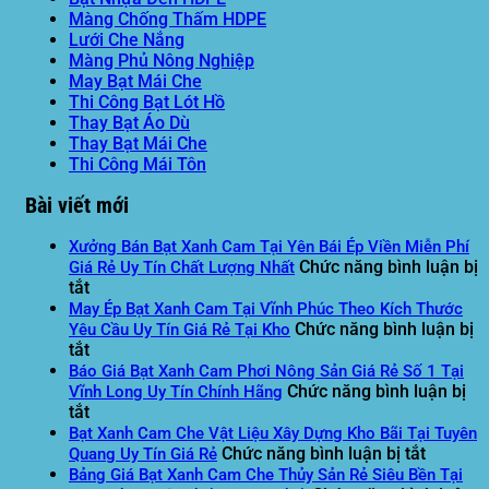
Màng Chống Thấm HDPE
Lưới Che Nắng
Màng Phủ Nông Nghiệp
May Bạt Mái Che
Thi Công Bạt Lót Hồ
Thay Bạt Áo Dù
Thay Bạt Mái Che
Thi Công Mái Tôn
Bài viết mới
Xưởng Bán Bạt Xanh Cam Tại Yên Bái Ép Viền Miễn Phí
Chức năng bình luận bị
Giá Rẻ Uy Tín Chất Lượng Nhất
ở
tắt
Xưởng
May Ép Bạt Xanh Cam Tại Vĩnh Phúc Theo Kích Thước
Bán
Chức năng bình luận bị
Yêu Cầu Uy Tín Giá Rẻ Tại Kho
Bạt
ở
tắt
Xanh
May
Báo Giá Bạt Xanh Cam Phơi Nông Sản Giá Rẻ Số 1 Tại
Cam
Ép
Chức năng bình luận bị
Vĩnh Long Uy Tín Chính Hãng
Tại
Bạt
ở
tắt
Yên
Xanh
Báo
Bạt Xanh Cam Che Vật Liệu Xây Dựng Kho Bãi Tại Tuyên
Bái
Cam
Giá
ở
Chức năng bình luận bị tắt
Quang Uy Tín Giá Rẻ
Ép
Tại
Bạt
Bạt
Bảng Giá Bạt Xanh Cam Che Thủy Sản Rẻ Siêu Bền Tại