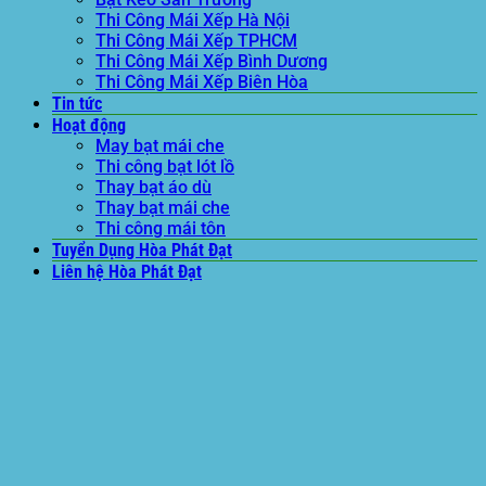
Thi Công Mái Xếp Hà Nội
Thi Công Mái Xếp TPHCM
Thi Công Mái Xếp Bình Dương
Thi Công Mái Xếp Biên Hòa
Tin tức
Hoạt động
May bạt mái che
Thi công bạt lót lồ
Thay bạt áo dù
Thay bạt mái che
Thi công mái tôn
Tuyển Dụng Hòa Phát Đạt
Liên hệ Hòa Phát Đạt