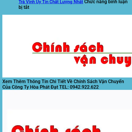
Viền
Vĩnh
Xanh
Xanh
Chức năng bình luận
Trà Vinh Uy Tín Chất Lượng Nhất
Miễn
Phúc
Cam
ở
Cam
bị tắt
Phí
Theo
Phơi
Bảng
Che
Giá
Kích
Nông
Giá
Vật
Rẻ
Thước
Sản
Bạt
Liệu
Uy
Yêu
Giá
Xanh
Xây
Tín
Cầu
Rẻ
Cam
Dựng
Chất
Uy
Số
Che
Kho
Lượng
Tín
1
Thủy
Bãi
Nhất
Giá
Tại
Sản
Tại
Rẻ
Vĩnh
Rẻ
Tuyên
Tại
Long
Siêu
Quang
Kho
Uy
Bền
Uy
Tín
Tại
Tín
Chính
Trà
Giá
Xem Thêm Thông Tin Chi Tiết Về Chính Sách Vận Chuyển
Hãng
Vinh
Rẻ
Của Công Ty Hòa Phát Đạt
TEL: 0942.922.622
Uy
Tín
Chất
Lượng
Nhất