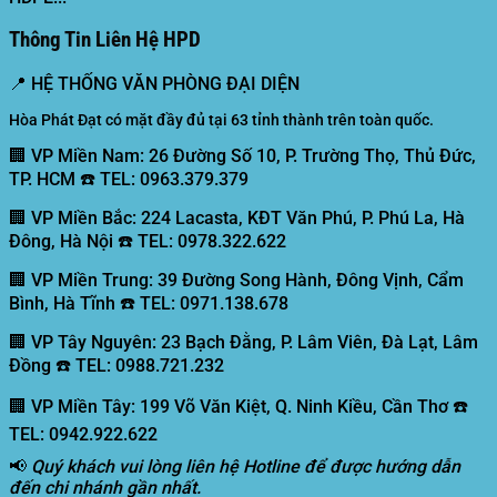
Thông Tin Liên Hệ HPD
📍
HỆ THỐNG VĂN PHÒNG ĐẠI DIỆN
Hòa Phát Đạt có mặt đầy đủ tại 63 tỉnh thành trên toàn quốc.
🏢 VP Miền Nam:
26 Đường Số 10, P. Trường Thọ, Thủ Đức,
TP. HCM ☎️ TEL: 0963.379.379
🏢 VP Miền Bắc:
224 Lacasta, KĐT Văn Phú, P. Phú La, Hà
Đông, Hà Nội ☎️ TEL: 0978.322.622
🏢 VP Miền Trung:
39 Đường Song Hành, Đông Vịnh, Cẩm
Bình, Hà Tĩnh ☎️ TEL: 0971.138.678
🏢 VP Tây Nguyên:
23 Bạch Đằng, P. Lâm Viên, Đà Lạt, Lâm
Đồng ☎️ TEL: 0988.721.232
🏢 VP Miền Tây:
199 Võ Văn Kiệt, Q. Ninh Kiều, Cần Thơ ☎️
TEL: 0942.922.622
📢
Quý khách vui lòng liên hệ Hotline để được hướng dẫn
đến chi nhánh gần nhất.