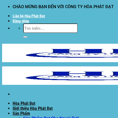
Bỏ
CHÀO MỪNG BẠN ĐẾN VỚI CÔNG TY HÒA PHÁT ĐẠT
qua
Liên hệ Hòa Phát Đạt
nội
Đăng nhập
dung
Tìm
kiếm:
Hòa Phát Đạt
Giới thiệu Hòa Phát Đạt
Sản Phẩm