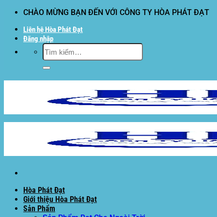
Bỏ
CHÀO MỪNG BẠN ĐẾN VỚI CÔNG TY HÒA PHÁT ĐẠT
qua
Liên hệ Hòa Phát Đạt
nội
Đăng nhập
dung
Tìm
kiếm:
Hòa Phát Đạt
Giới thiệu Hòa Phát Đạt
Sản Phẩm