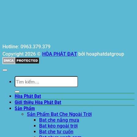
Hotline: 0963.379.379
Copyright 2026 ©
HÒA PHÁT ĐẠT
bởi hoaphatdatgroup
Tìm
kiếm:
Hòa Phát Đạt
Giới thiệu Hòa Phát Đạt
Sản Phẩm
Sản Phẩm Bạt Che Ngoài Trời
Bạt che nắng mưa
Bạt kéo ngoài trời
Bạt che tự cuốn