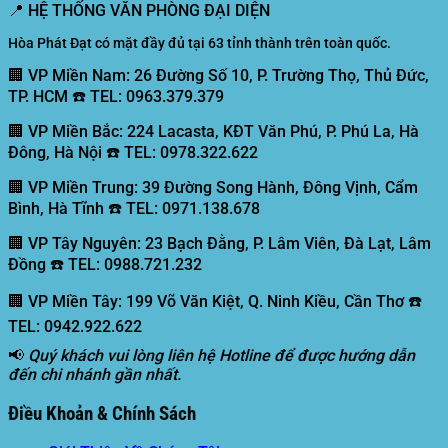
📍
HỆ THỐNG VĂN PHÒNG ĐẠI DIỆN
Hòa Phát Đạt có mặt đầy đủ tại 63 tỉnh thành trên toàn quốc.
🏢 VP Miền Nam:
26 Đường Số 10, P. Trường Thọ, Thủ Đức,
TP. HCM ☎️ TEL: 0963.379.379
🏢 VP Miền Bắc:
224 Lacasta, KĐT Văn Phú, P. Phú La, Hà
Đông, Hà Nội ☎️ TEL: 0978.322.622
🏢 VP Miền Trung:
39 Đường Song Hành, Đông Vịnh, Cẩm
Bình, Hà Tĩnh ☎️ TEL: 0971.138.678
🏢 VP Tây Nguyên:
23 Bạch Đằng, P. Lâm Viên, Đà Lạt, Lâm
Đồng ☎️ TEL: 0988.721.232
🏢 VP Miền Tây:
199 Võ Văn Kiệt, Q. Ninh Kiều, Cần Thơ ☎️
TEL: 0942.922.622
📢
Quý khách vui lòng liên hệ Hotline để được hướng dẫn
đến chi nhánh gần nhất.
Điều Khoản & Chính Sách