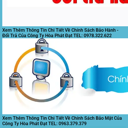
Xem Thêm Thông Tin Chi Tiết Về Chính Sách Bảo Hành -
Đổi Trả Của Công Ty Hòa Phát Đạt
TEL: 0978.322.622
Xem Thêm Thông Tin Chi Tiết Về Chính Sách Bảo Mật Của
Công Ty Hòa Phát Đạt
TEL: 0963.379.379