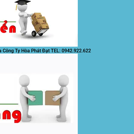
Liệu
Nông
Phúc
Ép
Cam
Xây
Sản
Theo
Viền
Che
Dựng
Giá
Kích
Miễn
Thủy
Kho
Rẻ
Thước
Phí
Sản
Bãi
Số
Yêu
Giá
Rẻ
Tại
1
Cầu
Rẻ
Siêu
Tuyên
Tại
Uy
Uy
Bền
Quang
Vĩnh
Tín
Tín
Tại
Uy
Long
Giá
Chất
Trà
a Công Ty Hòa Phát Đạt
TEL: 0942.922.622
Tín
Uy
Rẻ
Lượng
Vinh
Giá
Tín
Tại
Nhất
Uy
Rẻ
Chính
Kho
Tín
Hãng
Chất
Lượng
Nhất