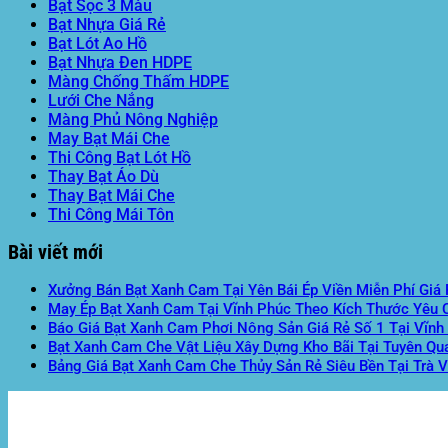
Bạt Sọc 3 Màu
Bạt Nhựa Giá Rẻ
Bạt Lót Ao Hồ
Bạt Nhựa Đen HDPE
Màng Chống Thấm HDPE
Lưới Che Nắng
Màng Phủ Nông Nghiệp
May Bạt Mái Che
Thi Công Bạt Lót Hồ
Thay Bạt Áo Dù
Thay Bạt Mái Che
Thi Công Mái Tôn
Bài viết mới
Xưởng Bán Bạt Xanh Cam Tại Yên Bái Ép Viền Miễn Phí Giá 
May Ép Bạt Xanh Cam Tại Vĩnh Phúc Theo Kích Thước Yêu C
Báo Giá Bạt Xanh Cam Phơi Nông Sản Giá Rẻ Số 1 Tại Vĩnh
Bạt Xanh Cam Che Vật Liệu Xây Dựng Kho Bãi Tại Tuyên Qua
Bảng Giá Bạt Xanh Cam Che Thủy Sản Rẻ Siêu Bền Tại Trà V