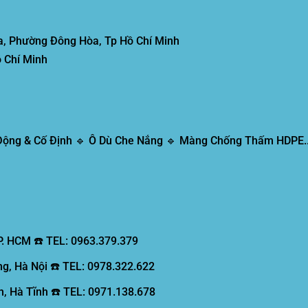
, Phường Đông Hòa, Tp Hồ Chí Minh
 Chí Minh
 Động & Cố Định 🔹 Ô Dù Che Nắng 🔹 Màng Chống Thấm HDPE..
P. HCM ☎️ TEL: 0963.379.379
g, Hà Nội ☎️ TEL: 0978.322.622
, Hà Tĩnh ☎️ TEL: 0971.138.678