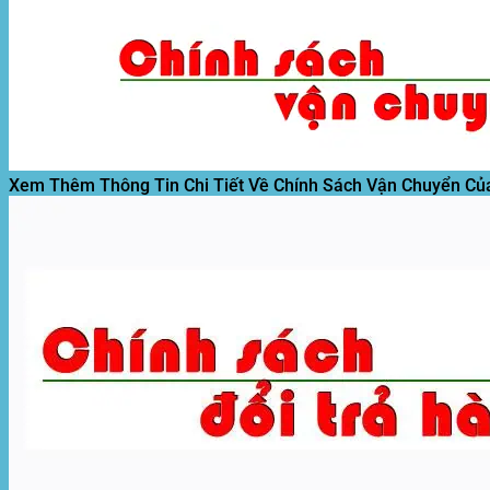
Xem Thêm Thông Tin Chi Tiết Về Chính Sách Vận Chuyển Củ