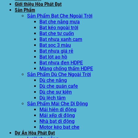
Giới thiệu Hòa Phát Đạt
Sản Phẩm
Sản Phẩm Bạt Che Ngoài Trời
Bạt che nắng mưa
Bạt kéo ngoài trời
Bạt che tự cuốn
Bạt nhựa xanh cam
Bạt sọc 3 màu
Bạt nhựa giá rẻ
Bạt lót ao hồ
Bạt nhựa đen HDPE
Màng chống thấm HDPE
Sản Phẩm Dù Che Ngoài Trời
Dù che nắng
Dù che quán cafe
Dù che sự kiện
Dù lệch tâm
Sản Phẩm Mái Che Di Động
Mái hiên di động
Mái xếp di động
Nhà bạt di động
Motor kéo bạt che
Dự Án Hòa Phát Đạt