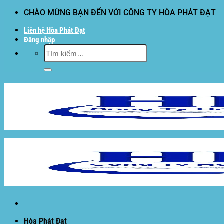
Bỏ
CHÀO MỪNG BẠN ĐẾN VỚI CÔNG TY HÒA PHÁT ĐẠT
qua
Liên hệ Hòa Phát Đạt
nội
Đăng nhập
dung
Tìm
kiếm:
Hòa Phát Đạt