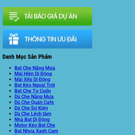
Danh Mục Sản Phẩm
Bạt Che Nắng Mưa
Mái Hiên Di Động
Mái Xếp Di Động
Bạt Kéo Ngoài Trời
Bạt Che Tự Cuốn
Dù Che Nắng Mưa
Dù Che Quán Cafe
Dù Che Sự Kiện
Dù Che Lệch tâm
Nhà Bạt Di Động
Motor Kéo Bạt Che
Bạt Nhựa Xanh Cam