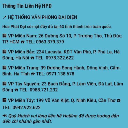
Thông Tin Liên Hệ HPD
📍
HỆ THỐNG VĂN PHÒNG ĐẠI DIỆN
Hòa Phát Đạt có mặt đầy đủ tại 63 tỉnh thành trên toàn quốc.
🏢 VP Miền Nam:
26 Đường Số 10, P. Trường Thọ, Thủ Đức,
TP. HCM ☎️ TEL: 0963.379.379
🏢 VP Miền Bắc:
224 Lacasta, KĐT Văn Phú, P. Phú La, Hà
Đông, Hà Nội ☎️ TEL: 0978.322.622
🏢 VP Miền Trung:
39 Đường Song Hành, Đông Vịnh, Cẩm
Bình, Hà Tĩnh ☎️ TEL: 0971.138.678
🏢 VP Tây Nguyên:
23 Bạch Đằng, P. Lâm Viên, Đà Lạt, Lâm
Đồng ☎️ TEL: 0988.721.232
🏢 VP Miền Tây:
199 Võ Văn Kiệt, Q. Ninh Kiều, Cần Thơ ☎️
TEL: 0942.922.622
📢
Quý khách vui lòng liên hệ Hotline để được hướng dẫn
đến chi nhánh gần nhất.