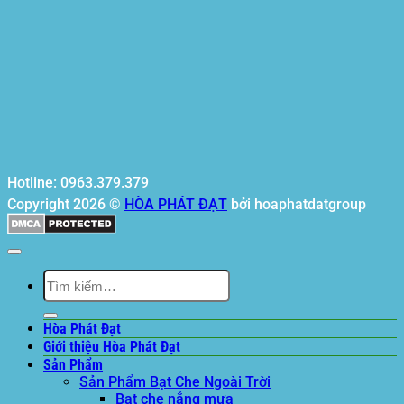
Hotline: 0963.379.379
Copyright 2026 ©
HÒA PHÁT ĐẠT
bởi hoaphatdatgroup
Tìm
kiếm:
Hòa Phát Đạt
Giới thiệu Hòa Phát Đạt
Sản Phẩm
Sản Phẩm Bạt Che Ngoài Trời
Bạt che nắng mưa