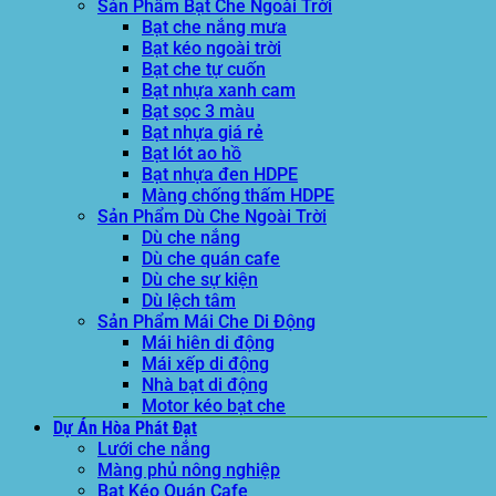
Sản Phẩm Bạt Che Ngoài Trời
Bạt che nắng mưa
Bạt kéo ngoài trời
Bạt che tự cuốn
Bạt nhựa xanh cam
Bạt sọc 3 màu
Bạt nhựa giá rẻ
Bạt lót ao hồ
Bạt nhựa đen HDPE
Màng chống thấm HDPE
Sản Phẩm Dù Che Ngoài Trời
Dù che nắng
Dù che quán cafe
Dù che sự kiện
Dù lệch tâm
Sản Phẩm Mái Che Di Động
Mái hiên di động
Mái xếp di động
Nhà bạt di động
Motor kéo bạt che
Dự Án Hòa Phát Đạt
Lưới che nắng
Màng phủ nông nghiệp
Bạt Kéo Quán Cafe