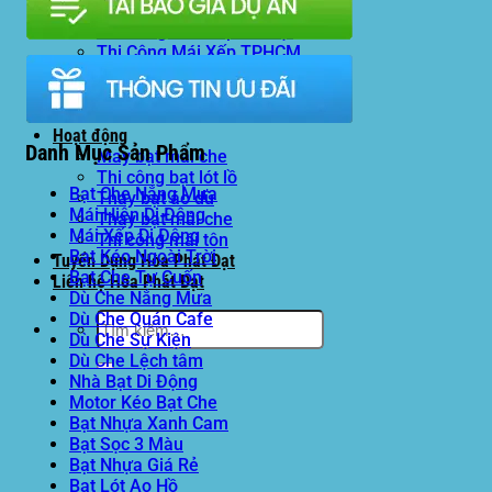
Bạt Kéo Sân Trường
Thi Công Mái Xếp Hà Nội
Thi Công Mái Xếp TPHCM
Thi Công Mái Xếp Bình Dương
Thi Công Mái Xếp Biên Hòa
Tin tức
Hoạt động
Danh Mục Sản Phẩm
May bạt mái che
Thi công bạt lót lồ
Bạt Che Nắng Mưa
Thay bạt áo dù
Mái Hiên Di Động
Thay bạt mái che
Mái Xếp Di Động
Thi công mái tôn
Bạt Kéo Ngoài Trời
Tuyển Dụng Hòa Phát Đạt
Bạt Che Tự Cuốn
Liên hệ Hòa Phát Đạt
Dù Che Nắng Mưa
Tìm
Dù Che Quán Cafe
kiếm:
Dù Che Sự Kiện
Dù Che Lệch tâm
Nhà Bạt Di Động
Motor Kéo Bạt Che
Bạt Nhựa Xanh Cam
Bạt Sọc 3 Màu
Bạt Nhựa Giá Rẻ
Bạt Lót Ao Hồ