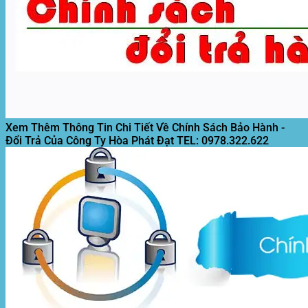
Xem Thêm Thông Tin Chi Tiết Về Chính Sách Bảo Hành -
Đổi Trả Của Công Ty Hòa Phát Đạt
TEL: 0978.322.622