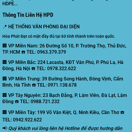
HDPE...
Thông Tin Liên Hệ HPD
📍
HỆ THỐNG VĂN PHÒNG ĐẠI DIỆN
Hòa Phát Đạt có mặt đầy đủ tại 63 tỉnh thành trên toàn quốc.
🏢 VP Miền Nam:
26 Đường Số 10, P. Trường Thọ, Thủ Đức,
TP. HCM ☎️ TEL: 0963.379.379
🏢 VP Miền Bắc:
224 Lacasta, KĐT Văn Phú, P. Phú La, Hà
Đông, Hà Nội ☎️ TEL: 0978.322.622
🏢 VP Miền Trung:
39 Đường Song Hành, Đông Vịnh, Cẩm
Bình, Hà Tĩnh ☎️ TEL: 0971.138.678
🏢 VP Tây Nguyên:
23 Bạch Đằng, P. Lâm Viên, Đà Lạt, Lâm
Đồng ☎️ TEL: 0988.721.232
🏢 VP Miền Tây:
199 Võ Văn Kiệt, Q. Ninh Kiều, Cần Thơ ☎️
TEL: 0942.922.622
📢
Quý khách vui lòng liên hệ Hotline để được hướng dẫn