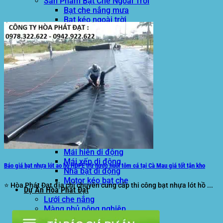
Sản Phẩm Bạt Che Ngoài Trời
Bạt che nắng mưa
Bạt kéo ngoài trời
Bạt che tự cuốn
Bạt nhựa xanh cam
Bạt sọc 3 màu
Bạt nhựa giá rẻ
Bạt lót ao hồ
Bạt nhựa đen HDPE
Màng chống thấm HDPE
Sản Phẩm Dù Che Ngoài Trời
Dù che nắng
Dù che quán cafe
Dù che sự kiện
Dù lệch tâm
Sản Phẩm Mái Che Di Động
Mái hiên di động
Mái xếp di động
Báo giá bạt nhựa lót ao hồ HDPE trữ nước nuôi tôm cá tại Cà Mau giá tốt tận kho
Nhà bạt di động
Motor kéo bạt che
⭐ Hòa Phát Đạt địa chỉ chuyên cung cấp thi công bạt nhựa lót hồ ...
Dự Án Hòa Phát Đạt
Lưới che nắng
Màng phủ nông nghiệp
Bạt Kéo Quán Cafe