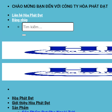
Bỏ
CHÀO MỪNG BẠN ĐẾN VỚI CÔNG TY HÒA PHÁT ĐẠT
qua
Liên hệ Hòa Phát Đạt
nội
Đăng nhập
dung
Tìm
kiếm:
Hòa Phát Đạt
Giới thiệu Hòa Phát Đạt
Sản Phẩm