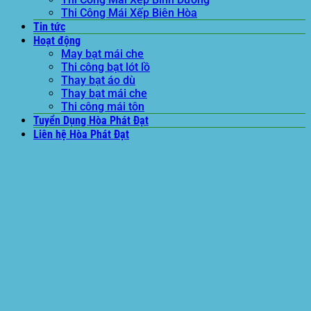
Thi Công Mái Xếp Biên Hòa
Tin tức
Hoạt động
May bạt mái che
Thi công bạt lót lồ
Thay bạt áo dù
Thay bạt mái che
Thi công mái tôn
Tuyển Dụng Hòa Phát Đạt
Liên hệ Hòa Phát Đạt