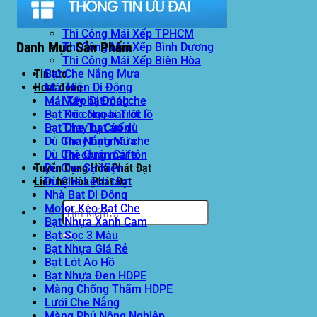
Bạt Kéo Sân Trường
Thi Công Mái Xếp Hà Nội
Thi Công Mái Xếp TPHCM
Danh Mục Sản Phẩm
Thi Công Mái Xếp Bình Dương
Thi Công Mái Xếp Biên Hòa
Tin tức
Bạt Che Nắng Mưa
Hoạt động
Mái Hiên Di Động
May bạt mái che
Mái Xếp Di Động
Thi công bạt lót lồ
Bạt Kéo Ngoài Trời
Thay bạt áo dù
Bạt Che Tự Cuốn
Thay bạt mái che
Dù Che Nắng Mưa
Thi công mái tôn
Dù Che Quán Cafe
Tuyển Dụng Hòa Phát Đạt
Dù Che Sự Kiện
Liên hệ Hòa Phát Đạt
Dù Che Lệch tâm
Nhà Bạt Di Động
Tìm
Motor Kéo Bạt Che
kiếm:
Bạt Nhựa Xanh Cam
Bạt Sọc 3 Màu
Bạt Nhựa Giá Rẻ
Bạt Lót Ao Hồ
Bạt Nhựa Đen HDPE
Màng Chống Thấm HDPE
Lưới Che Nắng
Màng Phủ Nông Nghiệp