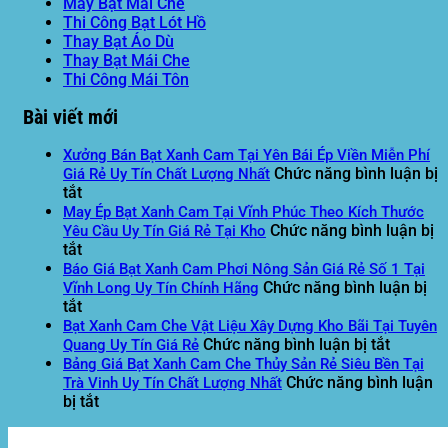
May Bạt Mái Che
Thi Công Bạt Lót Hồ
Thay Bạt Áo Dù
Thay Bạt Mái Che
Thi Công Mái Tôn
Bài viết mới
Xưởng Bán Bạt Xanh Cam Tại Yên Bái Ép Viền Miễn Phí
Chức năng bình luận bị
Giá Rẻ Uy Tín Chất Lượng Nhất
ở
tắt
Xưởng
May Ép Bạt Xanh Cam Tại Vĩnh Phúc Theo Kích Thước
Bán
Chức năng bình luận bị
Yêu Cầu Uy Tín Giá Rẻ Tại Kho
Bạt
ở
tắt
Xanh
May
Báo Giá Bạt Xanh Cam Phơi Nông Sản Giá Rẻ Số 1 Tại
Cam
Ép
Chức năng bình luận bị
Vĩnh Long Uy Tín Chính Hãng
Tại
Bạt
ở
tắt
Yên
Xanh
Báo
Bạt Xanh Cam Che Vật Liệu Xây Dựng Kho Bãi Tại Tuyên
Bái
Cam
Giá
ở
Chức năng bình luận bị tắt
Quang Uy Tín Giá Rẻ
Ép
Tại
Bạt
Bạt
Bảng Giá Bạt Xanh Cam Che Thủy Sản Rẻ Siêu Bền Tại
Viền
Vĩnh
Xanh
Xanh
Chức năng bình luận
Trà Vinh Uy Tín Chất Lượng Nhất
Miễn
Phúc
Cam
ở
Cam
bị tắt
Phí
Theo
Phơi
Bảng
Che
Giá
Kích
Nông
Giá
Vật