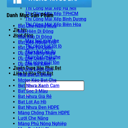
Bạt Kéo Sân Trường
Thi Công Mái Xếp Hà Nội
Thi Công Mái Xếp TPHCM
Danh Mục Sản Phẩm
Thi Công Mái Xếp Bình Dương
Thi Công Mái Xếp Biên Hòa
Bạt Che Nắng Mưa
Tin tức
Mái Hiên Di Động
Hoạt động
Mái Xếp Di Động
May bạt mái che
Bạt Kéo Ngoài Trời
Thi công bạt lót lồ
Bạt Che Tự Cuốn
Thay bạt áo dù
Dù Che Nắng Mưa
Thay bạt mái che
Dù Che Quán Cafe
Thi công mái tôn
Dù Che Sự Kiện
Tuyển Dụng Hòa Phát Đạt
Dù Che Lệch tâm
Liên hệ Hòa Phát Đạt
Nhà Bạt Di Động
Motor Kéo Bạt Che
Tìm
Bạt Nhựa Xanh Cam
kiếm:
Bạt Sọc 3 Màu
Bạt Nhựa Giá Rẻ
Bạt Lót Ao Hồ
Bạt Nhựa Đen HDPE
Màng Chống Thấm HDPE
Lưới Che Nắng
Màng Phủ Nông Nghiệp