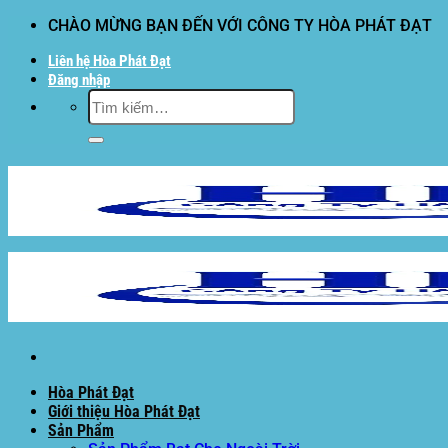
Bỏ
CHÀO MỪNG BẠN ĐẾN VỚI CÔNG TY HÒA PHÁT ĐẠT
qua
Liên hệ Hòa Phát Đạt
nội
Đăng nhập
dung
Tìm
kiếm:
Hòa Phát Đạt
Giới thiệu Hòa Phát Đạt
Sản Phẩm