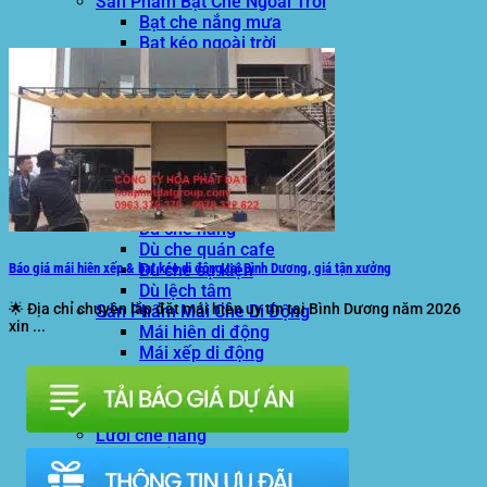
Sản Phẩm Bạt Che Ngoài Trời
Bạt che nắng mưa
Bạt kéo ngoài trời
Bạt che tự cuốn
Bạt nhựa xanh cam
Bạt sọc 3 màu
Bạt nhựa giá rẻ
Bạt lót ao hồ
Bạt nhựa đen HDPE
Màng chống thấm HDPE
Sản Phẩm Dù Che Ngoài Trời
Dù che nắng
Dù che quán cafe
Dù che sự kiện
Báo giá mái hiên xếp & bạt kéo di động tại Bình Dương, giá tận xưởng
Dù lệch tâm
🌟 Địa chỉ chuyên lắp đặt mái hiên uy tín tại Bình Dương năm 2026
Sản Phẩm Mái Che Di Động
xin ...
Mái hiên di động
Mái xếp di động
Nhà bạt di động
Motor kéo bạt che
Dự Án Hòa Phát Đạt
Lưới che nắng
Màng phủ nông nghiệp
Bạt Kéo Quán Cafe