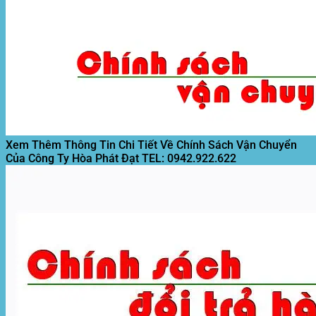
Rẻ
Thước
Sản
Bạt
Liệu
Uy
Yêu
Giá
Xanh
Xây
Tín
Cầu
Rẻ
Cam
Dựng
Chất
Uy
Số
Che
Kho
Lượng
Tín
1
Thủy
Bãi
Nhất
Giá
Tại
Sản
Tại
Rẻ
Vĩnh
Rẻ
Tuyên
Tại
Long
Siêu
Quang
Kho
Uy
Bền
Uy
Tín
Tại
Tín
Chính
Trà
Giá
Xem Thêm Thông Tin Chi Tiết Về Chính Sách Vận Chuyển
Hãng
Vinh
Rẻ
Của Công Ty Hòa Phát Đạt
TEL: 0942.922.622
Uy
Tín
Chất
Lượng
Nhất