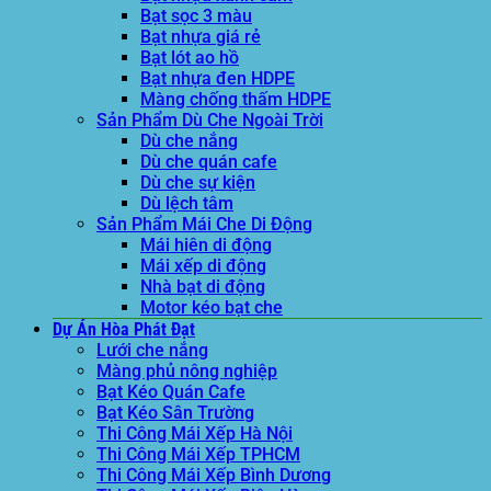
Bạt sọc 3 màu
Bạt nhựa giá rẻ
Bạt lót ao hồ
Bạt nhựa đen HDPE
Màng chống thấm HDPE
Sản Phẩm Dù Che Ngoài Trời
Dù che nắng
Dù che quán cafe
Dù che sự kiện
Dù lệch tâm
Sản Phẩm Mái Che Di Động
Mái hiên di động
Mái xếp di động
Nhà bạt di động
Motor kéo bạt che
Dự Án Hòa Phát Đạt
Lưới che nắng
Màng phủ nông nghiệp
Bạt Kéo Quán Cafe
Bạt Kéo Sân Trường
Thi Công Mái Xếp Hà Nội
Thi Công Mái Xếp TPHCM
Thi Công Mái Xếp Bình Dương