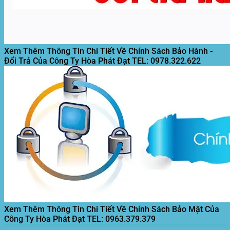
Xem Thêm Thông Tin Chi Tiết Về Chính Sách Bảo Hành -
Đổi Trả Của Công Ty Hòa Phát Đạt
TEL: 0978.322.622
Xem Thêm Thông Tin Chi Tiết Về Chính Sách Bảo Mật Của
Công Ty Hòa Phát Đạt
TEL: 0963.379.379