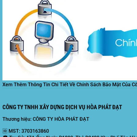
Xem Thêm Thông Tin Chi Tiết Về Chính Sách Bảo Mật Của C
CÔNG TY TNHH XÂY DỰNG DỊCH VỤ HÒA PHÁT ĐẠT
Thương hiệu: CÔNG TY HÒA PHÁT ĐẠT
🆔
MST:
3703163860