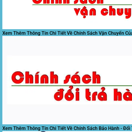
Xem Thêm Thông Tin Chi Tiết Về Chính Sách Vận Chuyển Củ
Xem Thêm Thông Tin Chi Tiết Về Chính Sách Bảo Hành - Đổi