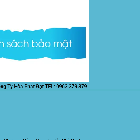
ông Ty Hòa Phát Đạt
TEL: 0963.379.379