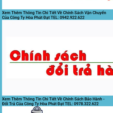
Xem Thêm Thông Tin Chi Tiết Về Chính Sách Vận Chuyển
Của Công Ty Hòa Phát Đạt
TEL: 0942.922.622
Xem Thêm Thông Tin Chi Tiết Về Chính Sách Bảo Hành -
Đổi Trả Của Công Ty Hòa Phát Đạt
TEL: 0978.322.622