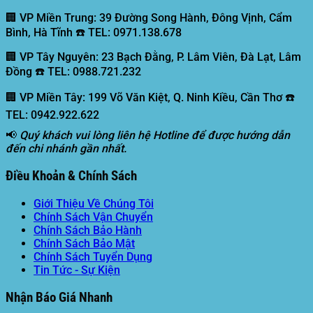
🏢 VP Miền Trung:
39 Đường Song Hành, Đông Vịnh, Cẩm
Bình, Hà Tĩnh ☎️ TEL: 0971.138.678
🏢 VP Tây Nguyên:
23 Bạch Đằng, P. Lâm Viên, Đà Lạt, Lâm
Đồng ☎️ TEL: 0988.721.232
🏢 VP Miền Tây:
199 Võ Văn Kiệt, Q. Ninh Kiều, Cần Thơ ☎️
TEL: 0942.922.622
📢
Quý khách vui lòng liên hệ Hotline để được hướng dẫn
đến chi nhánh gần nhất.
Điều Khoản & Chính Sách
Giới Thiệu Về Chúng Tôi
Chính Sách Vận Chuyển
Chính Sách Bảo Hành
Chính Sách Bảo Mật
Chính Sách Tuyển Dụng
Tin Tức - Sự Kiện
Nhận Báo Giá Nhanh