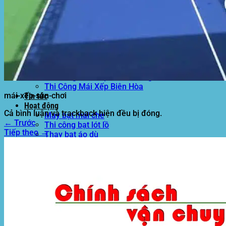
Motor kéo bạt che
Dự Án Hòa Phát Đạt
Lưới che nắng
Màng phủ nông nghiệp
Bạt Kéo Quán Cafe
Bạt Kéo Sân Trường
Thi Công Mái Xếp Hà Nội
Thi Công Mái Xếp TPHCM
Thi Công Mái Xếp Bình Dương
Thi Công Mái Xếp Biên Hòa
mái-xếp-sân-chơi
Tin tức
Hoạt động
Cả bình luận và trackback hiện đều bị đóng.
May bạt mái che
←
Trước
Thi công bạt lót lồ
Tiếp theo
→
Thay bạt áo dù
Thay bạt mái che
Thi công mái tôn
Tuyển Dụng Hòa Phát Đạt
Liên hệ Hòa Phát Đạt
Tìm
kiếm: