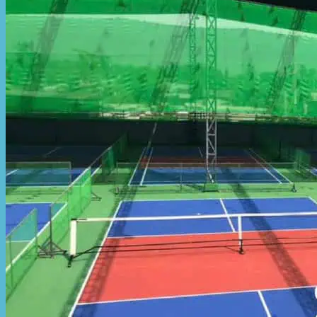
Hòa Phát Đạt
Giới thiệu Hòa Phát Đạt
Sản Phẩm
Sản Phẩm Bạt Che Ngoài Trời
Bạt che nắng mưa
Bạt kéo ngoài trời
Bạt che tự cuốn
Bạt nhựa xanh cam
Bạt sọc 3 màu
Bạt nhựa giá rẻ
Bạt lót ao hồ
Bạt nhựa đen HDPE
Màng chống thấm HDPE
Sản Phẩm Dù Che Ngoài Trời
Dù che nắng
Dù che quán cafe
Dù che sự kiện
Dù lệch tâm
Sản Phẩm Mái Che Di Động
Mái hiên di động
Mái xếp di động
Nhà bạt di động