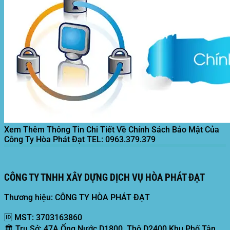
Xem Thêm Thông Tin Chi Tiết Về Chính Sách Bảo Mật Của
Công Ty Hòa Phát Đạt
TEL: 0963.379.379
CÔNG TY TNHH XÂY DỰNG DỊCH VỤ HÒA PHÁT ĐẠT
Thương hiệu: CÔNG TY HÒA PHÁT ĐẠT
🆔
MST:
3703163860
🏛️
Trụ Sở:
47A Ống Nước D1800, Thô D2400 Khu Phố Tân