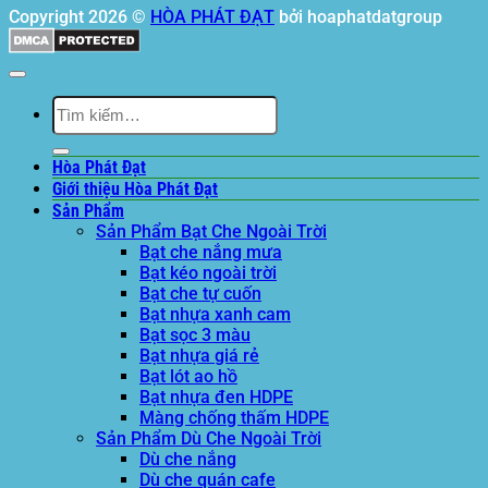
Copyright 2026 ©
HÒA PHÁT ĐẠT
bởi hoaphatdatgroup
Tìm
kiếm:
Hòa Phát Đạt
Giới thiệu Hòa Phát Đạt
Sản Phẩm
Sản Phẩm Bạt Che Ngoài Trời
Bạt che nắng mưa
Bạt kéo ngoài trời
Bạt che tự cuốn
Bạt nhựa xanh cam
Bạt sọc 3 màu
Bạt nhựa giá rẻ
Bạt lót ao hồ
Bạt nhựa đen HDPE
Màng chống thấm HDPE
Sản Phẩm Dù Che Ngoài Trời
Dù che nắng
Dù che quán cafe