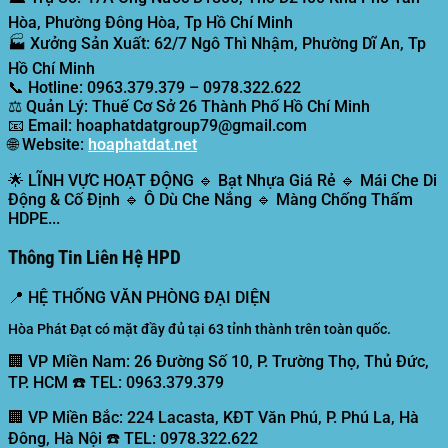
Hòa, Phường Đông Hòa, Tp Hồ Chí Minh
🏭
Xưởng Sản Xuất:
62/7 Ngô Thì Nhậm, Phường Dĩ An, Tp
Hồ Chí Minh
📞
Hotline:
0963.379.379 – 0978.322.622
⚖️
Quản Lý:
Thuế Cơ Sở 26 Thành Phố Hồ Chí Minh
📧
Email:
hoaphatdatgroup79@gmail.com
🌐
Website:
hoaphatdat.net
🌟
LĨNH VỰC HOẠT ĐỘNG
🔹 Bạt Nhựa Giá Rẻ 🔹 Mái Che Di
Động & Cố Định 🔹 Ô Dù Che Nắng 🔹 Màng Chống Thấm
HDPE...
Thông Tin Liên Hệ HPD
📍
HỆ THỐNG VĂN PHÒNG ĐẠI DIỆN
Hòa Phát Đạt có mặt đầy đủ tại 63 tỉnh thành trên toàn quốc.
🏢 VP Miền Nam:
26 Đường Số 10, P. Trường Thọ, Thủ Đức,
TP. HCM ☎️ TEL: 0963.379.379
🏢 VP Miền Bắc:
224 Lacasta, KĐT Văn Phú, P. Phú La, Hà
Đông, Hà Nội ☎️ TEL: 0978.322.622