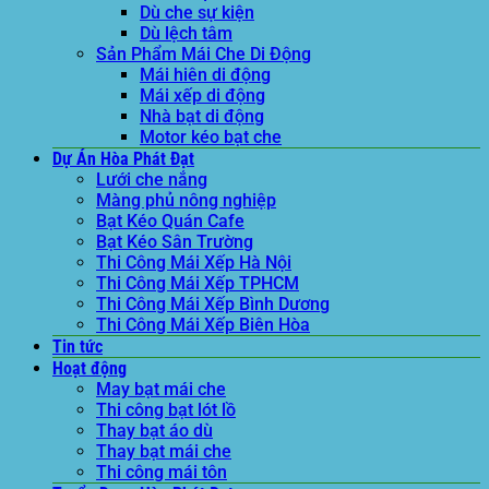
Dù che sự kiện
Dù lệch tâm
Sản Phẩm Mái Che Di Động
Mái hiên di động
Mái xếp di động
Nhà bạt di động
Motor kéo bạt che
Dự Án Hòa Phát Đạt
Lưới che nắng
Màng phủ nông nghiệp
Bạt Kéo Quán Cafe
Bạt Kéo Sân Trường
Thi Công Mái Xếp Hà Nội
Thi Công Mái Xếp TPHCM
Thi Công Mái Xếp Bình Dương
Thi Công Mái Xếp Biên Hòa
Tin tức
Hoạt động
May bạt mái che
Thi công bạt lót lồ
Thay bạt áo dù
Thay bạt mái che
Thi công mái tôn