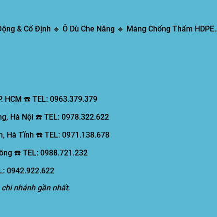
 Động & Cố Định 🔹 Ô Dù Che Nắng 🔹 Màng Chống Thấm HDPE..
P. HCM ☎️ TEL: 0963.379.379
g, Hà Nội ☎️ TEL: 0978.322.622
, Hà Tĩnh ☎️ TEL: 0971.138.678
ồng ☎️ TEL: 0988.721.232
EL: 0942.922.622
 chi nhánh gần nhất.