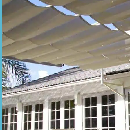
Hòa Phát Đạt
Giới thiệu Hòa Phát Đạt
Sản Phẩm
Sản Phẩm Bạt Che Ngoài Trời
Bạt che nắng mưa
Bạt kéo ngoài trời
Bạt che tự cuốn
Bạt nhựa xanh cam
Bạt sọc 3 màu
Bạt nhựa giá rẻ
Bạt lót ao hồ
Bạt nhựa đen HDPE
Màng chống thấm HDPE
Sản Phẩm Dù Che Ngoài Trời
Dù che nắng
Dù che quán cafe
Dù che sự kiện
Dù lệch tâm
Sản Phẩm Mái Che Di Động