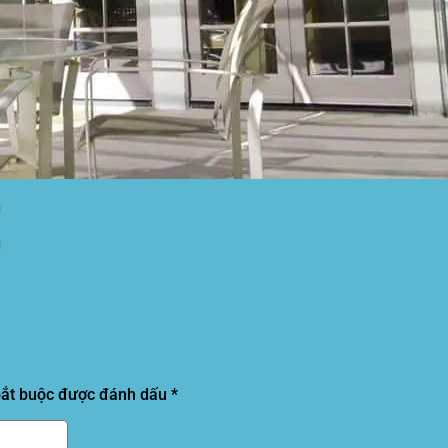
g
g
bắt buộc được đánh dấu
*