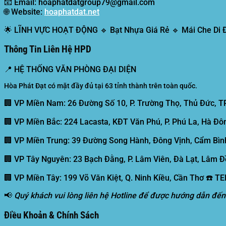
📧
Email:
hoaphatdatgroup79@gmail.com
🌐
Website:
hoaphatdat.net
🌟
LĨNH VỰC HOẠT ĐỘNG
🔹 Bạt Nhựa Giá Rẻ 🔹 Mái Che Di
Thông Tin Liên Hệ HPD
📍
HỆ THỐNG VĂN PHÒNG ĐẠI DIỆN
Hòa Phát Đạt có mặt đầy đủ tại 63 tỉnh thành trên toàn quốc.
🏢 VP Miền Nam:
26 Đường Số 10, P. Trường Thọ, Thủ Đức, T
🏢 VP Miền Bắc:
224 Lacasta, KĐT Văn Phú, P. Phú La, Hà Đôn
🏢 VP Miền Trung:
39 Đường Song Hành, Đông Vịnh, Cẩm Bình
🏢 VP Tây Nguyên:
23 Bạch Đằng, P. Lâm Viên, Đà Lạt, Lâm Đ
🏢 VP Miền Tây:
199 Võ Văn Kiệt, Q. Ninh Kiều, Cần Thơ ☎️ T
📢
Quý khách vui lòng liên hệ Hotline để được hướng dẫn đến
Điều Khoản & Chính Sách