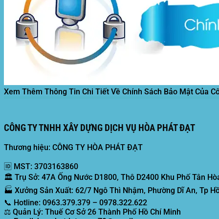
Xem Thêm Thông Tin Chi Tiết Về Chính Sách Bảo Mật Của C
CÔNG TY TNHH XÂY DỰNG DỊCH VỤ HÒA PHÁT ĐẠT
Thương hiệu: CÔNG TY HÒA PHÁT ĐẠT
🆔
MST:
3703163860
🏛️
Trụ Sở:
47A Ống Nước D1800, Thô D2400 Khu Phố Tân Hòa
🏭
Xưởng Sản Xuất:
62/7 Ngô Thì Nhậm, Phường Dĩ An, Tp Hồ
📞
Hotline:
0963.379.379 – 0978.322.622
⚖️
Quản Lý:
Thuế Cơ Sở 26 Thành Phố Hồ Chí Minh