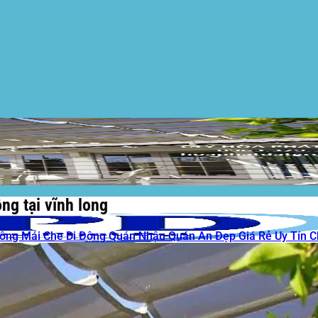
ng tại vĩnh long
Công Mái Che Di Động Quán Nhậu Quán Ăn Đẹp Giá Rẻ Uy Tín 