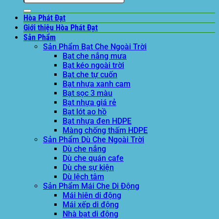
Hòa Phát Đạt
Giới thiệu Hòa Phát Đạt
Sản Phẩm
Sản Phẩm Bạt Che Ngoài Trời
Bạt che nắng mưa
Bạt kéo ngoài trời
Bạt che tự cuốn
Bạt nhựa xanh cam
Bạt sọc 3 màu
Bạt nhựa giá rẻ
Bạt lót ao hồ
Bạt nhựa đen HDPE
Màng chống thấm HDPE
Sản Phẩm Dù Che Ngoài Trời
Dù che nắng
Dù che quán cafe
Dù che sự kiện
Dù lệch tâm
Sản Phẩm Mái Che Di Động
Mái hiên di động
Mái xếp di động
Nhà bạt di động