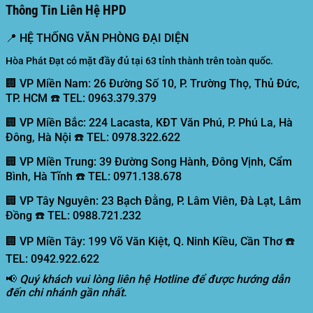
Thông Tin Liên Hệ HPD
📍
HỆ THỐNG VĂN PHÒNG ĐẠI DIỆN
Hòa Phát Đạt có mặt đầy đủ tại 63 tỉnh thành trên toàn quốc.
🏢 VP Miền Nam:
26 Đường Số 10, P. Trường Thọ, Thủ Đức,
TP. HCM ☎️ TEL: 0963.379.379
🏢 VP Miền Bắc:
224 Lacasta, KĐT Văn Phú, P. Phú La, Hà
Đông, Hà Nội ☎️ TEL: 0978.322.622
🏢 VP Miền Trung:
39 Đường Song Hành, Đông Vịnh, Cẩm
Bình, Hà Tĩnh ☎️ TEL: 0971.138.678
🏢 VP Tây Nguyên:
23 Bạch Đằng, P. Lâm Viên, Đà Lạt, Lâm
Đồng ☎️ TEL: 0988.721.232
🏢 VP Miền Tây:
199 Võ Văn Kiệt, Q. Ninh Kiều, Cần Thơ ☎️
TEL: 0942.922.622
📢
Quý khách vui lòng liên hệ Hotline để được hướng dẫn
đến chi nhánh gần nhất.