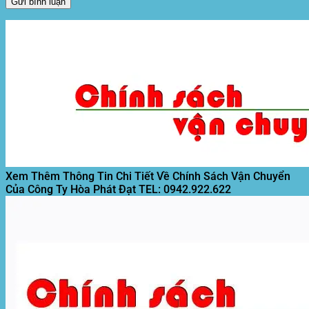
Xem Thêm Thông Tin Chi Tiết Về Chính Sách Vận Chuyển
Của Công Ty Hòa Phát Đạt
TEL: 0942.922.622