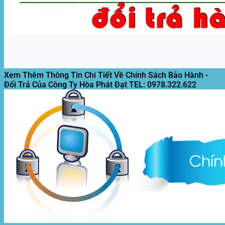
Xem Thêm Thông Tin Chi Tiết Về Chính Sách Bảo Hành -
Đổi Trả Của Công Ty Hòa Phát Đạt
TEL: 0978.322.622