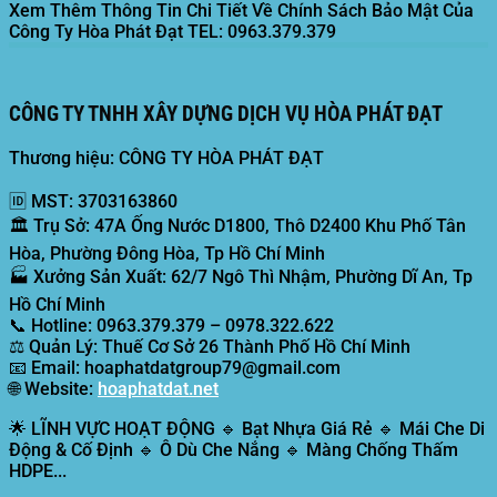
Xem Thêm Thông Tin Chi Tiết Về Chính Sách Bảo Mật Của
Công Ty Hòa Phát Đạt
TEL: 0963.379.379
CÔNG TY TNHH XÂY DỰNG DỊCH VỤ HÒA PHÁT ĐẠT
Thương hiệu: CÔNG TY HÒA PHÁT ĐẠT
🆔
MST:
3703163860
🏛️
Trụ Sở:
47A Ống Nước D1800, Thô D2400 Khu Phố Tân
Hòa, Phường Đông Hòa, Tp Hồ Chí Minh
🏭
Xưởng Sản Xuất:
62/7 Ngô Thì Nhậm, Phường Dĩ An, Tp
Hồ Chí Minh
📞
Hotline:
0963.379.379 – 0978.322.622
⚖️
Quản Lý:
Thuế Cơ Sở 26 Thành Phố Hồ Chí Minh
📧
Email:
hoaphatdatgroup79@gmail.com
🌐
Website:
hoaphatdat.net
🌟
LĨNH VỰC HOẠT ĐỘNG
🔹 Bạt Nhựa Giá Rẻ 🔹 Mái Che Di
Động & Cố Định 🔹 Ô Dù Che Nắng 🔹 Màng Chống Thấm
HDPE...