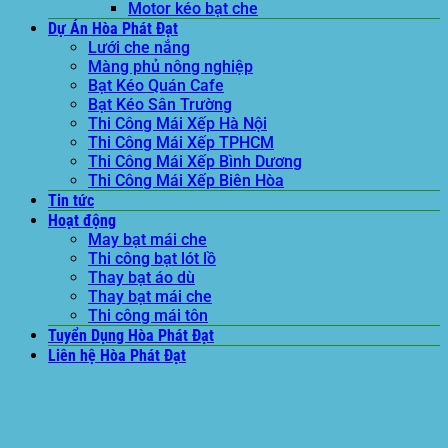
Motor kéo bạt che
Dự Án Hòa Phát Đạt
Lưới che nắng
Màng phủ nông nghiệp
Bạt Kéo Quán Cafe
Bạt Kéo Sân Trường
Thi Công Mái Xếp Hà Nội
Thi Công Mái Xếp TPHCM
Thi Công Mái Xếp Bình Dương
Thi Công Mái Xếp Biên Hòa
Tin tức
Hoạt động
May bạt mái che
Thi công bạt lót lồ
Thay bạt áo dù
Thay bạt mái che
Thi công mái tôn
Tuyển Dụng Hòa Phát Đạt
Liên hệ Hòa Phát Đạt