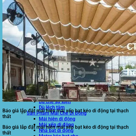
Hòa Phát Đạt
Giới thiệu Hòa Phát Đạt
Sản Phẩm
Sản Phẩm Bạt Che Ngoài Trời
Bạt che nắng mưa
Bạt kéo ngoài trời
Bạt che tự cuốn
Bạt nhựa xanh cam
Bạt sọc 3 màu
Bạt nhựa giá rẻ
Bạt lót ao hồ
Bạt nhựa đen HDPE
Màng chống thấm HDPE
Sản Phẩm Dù Che Ngoài Trời
Dù che nắng
Dù che quán cafe
Dù che sự kiện
Dù lệch tâm
Báo giá lắp đặt mái hiên mái xếp bạt kéo di động tại thạch
Sản Phẩm Mái Che Di Động
thất
Mái hiên di động
Mái xếp di động
Báo giá lắp đặt mái hiên mái xếp bạt kéo di động tại thạch
Nhà bạt di động
thất