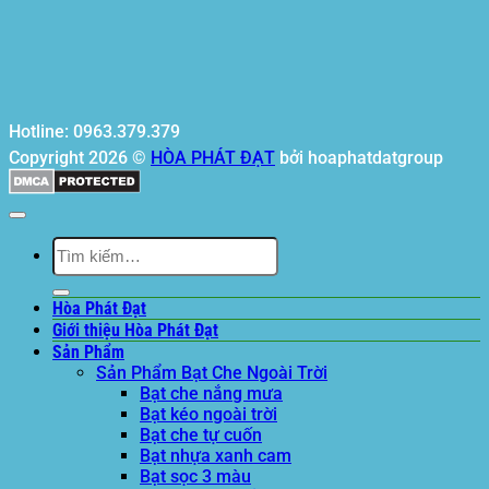
Hotline: 0963.379.379
Copyright 2026 ©
HÒA PHÁT ĐẠT
bởi hoaphatdatgroup
Tìm
kiếm:
Hòa Phát Đạt
Giới thiệu Hòa Phát Đạt
Sản Phẩm
Sản Phẩm Bạt Che Ngoài Trời
Bạt che nắng mưa
Bạt kéo ngoài trời
Bạt che tự cuốn
Bạt nhựa xanh cam
Bạt sọc 3 màu