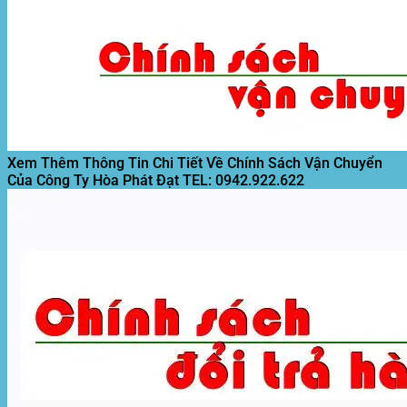
Xem Thêm Thông Tin Chi Tiết Về Chính Sách Vận Chuyển
Của Công Ty Hòa Phát Đạt
TEL: 0942.922.622