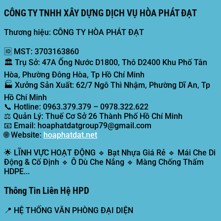
CÔNG TY TNHH XÂY DỰNG DỊCH VỤ HÒA PHÁT ĐẠT
Thương hiệu: CÔNG TY HÒA PHÁT ĐẠT
🆔
MST:
3703163860
🏛️
Trụ Sở:
47A Ống Nước D1800, Thô D2400 Khu Phố Tân
Hòa, Phường Đông Hòa, Tp Hồ Chí Minh
🏭
Xưởng Sản Xuất:
62/7 Ngô Thì Nhậm, Phường Dĩ An, Tp
Hồ Chí Minh
📞
Hotline:
0963.379.379 – 0978.322.622
⚖️
Quản Lý:
Thuế Cơ Sở 26 Thành Phố Hồ Chí Minh
📧
Email:
hoaphatdatgroup79@gmail.com
🌐
Website:
hoaphatdat.net
🌟
LĨNH VỰC HOẠT ĐỘNG
🔹 Bạt Nhựa Giá Rẻ 🔹 Mái Che Di
Động & Cố Định 🔹 Ô Dù Che Nắng 🔹 Màng Chống Thấm
HDPE...
Thông Tin Liên Hệ HPD
📍
HỆ THỐNG VĂN PHÒNG ĐẠI DIỆN