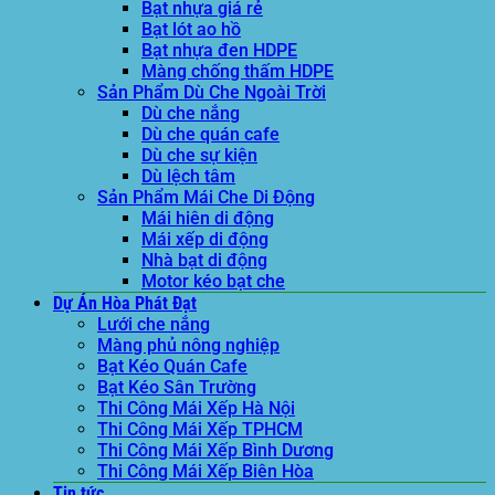
Bạt nhựa giá rẻ
Bạt lót ao hồ
Bạt nhựa đen HDPE
Màng chống thấm HDPE
Sản Phẩm Dù Che Ngoài Trời
Dù che nắng
Dù che quán cafe
Dù che sự kiện
Dù lệch tâm
Sản Phẩm Mái Che Di Động
Mái hiên di động
Mái xếp di động
Nhà bạt di động
Motor kéo bạt che
Dự Án Hòa Phát Đạt
Lưới che nắng
Màng phủ nông nghiệp
Bạt Kéo Quán Cafe
Bạt Kéo Sân Trường
Thi Công Mái Xếp Hà Nội
Thi Công Mái Xếp TPHCM
Thi Công Mái Xếp Bình Dương
Thi Công Mái Xếp Biên Hòa
Tin tức