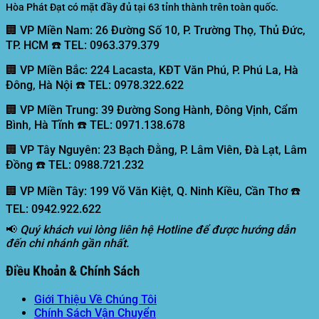
Hòa Phát Đạt có mặt đầy đủ tại 63 tỉnh thành trên toàn quốc.
🏢 VP Miền Nam:
26 Đường Số 10, P. Trường Thọ, Thủ Đức,
TP. HCM ☎️ TEL: 0963.379.379
🏢 VP Miền Bắc:
224 Lacasta, KĐT Văn Phú, P. Phú La, Hà
Đông, Hà Nội ☎️ TEL: 0978.322.622
🏢 VP Miền Trung:
39 Đường Song Hành, Đông Vịnh, Cẩm
Bình, Hà Tĩnh ☎️ TEL: 0971.138.678
🏢 VP Tây Nguyên:
23 Bạch Đằng, P. Lâm Viên, Đà Lạt, Lâm
Đồng ☎️ TEL: 0988.721.232
🏢 VP Miền Tây:
199 Võ Văn Kiệt, Q. Ninh Kiều, Cần Thơ ☎️
TEL: 0942.922.622
📢
Quý khách vui lòng liên hệ Hotline để được hướng dẫn
đến chi nhánh gần nhất.
Điều Khoản & Chính Sách
Giới Thiệu Về Chúng Tôi
Chính Sách Vận Chuyển