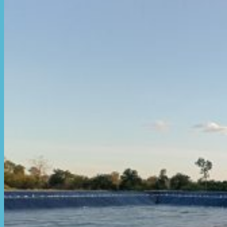
Hòa Phát Đạt
Giới thiệu Hòa Phát Đạt
Sản Phẩm
Sản Phẩm Bạt Che Ngoài Trời
Bạt che nắng mưa
Bạt kéo ngoài trời
Bạt che tự cuốn
Bạt nhựa xanh cam
Bạt sọc 3 màu
Bạt nhựa giá rẻ
Bạt lót ao hồ
Bạt nhựa đen HDPE
Màng chống thấm HDPE
Sản Phẩm Dù Che Ngoài Trời
Dù che nắng
Dù che quán cafe
Dù che sự kiện
Dù lệch tâm
Sản Phẩm Mái Che Di Động
Mái hiên di động
Mái xếp di động
Nhà bạt di động