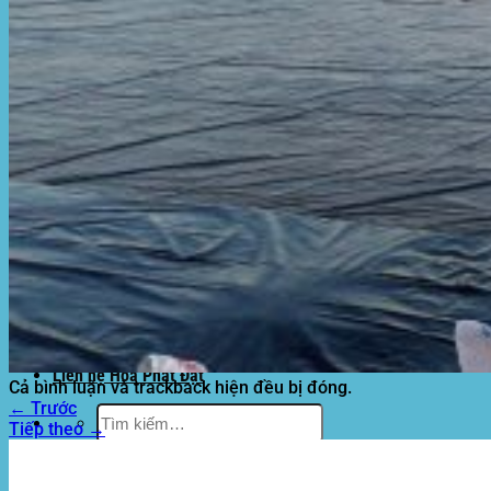
Motor kéo bạt che
Dự Án Hòa Phát Đạt
Lưới che nắng
Màng phủ nông nghiệp
Bạt Kéo Quán Cafe
Bạt Kéo Sân Trường
Thi Công Mái Xếp Hà Nội
Thi Công Mái Xếp TPHCM
Thi Công Mái Xếp Bình Dương
Thi Công Mái Xếp Biên Hòa
Tin tức
Hoạt động
May bạt mái che
Thi công bạt lót lồ
Thay bạt áo dù
Thay bạt mái che
Thi công mái tôn
Tuyển Dụng Hòa Phát Đạt
Liên hệ Hòa Phát Đạt
Cả bình luận và trackback hiện đều bị đóng.
←
Trước
Tìm
Tiếp theo
→
kiếm: